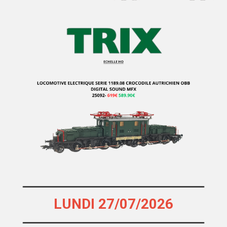
HEKI
Heljan
HERIS
Herkat
Hermann
Herpa
Herpa Exclusive
Herpa Minitanks
HOBBY66
HOBBYTRAIN
HOCHSTRASSER
HOLLAND RAIL
LUNDI 27/07/2026
HORNBY
HORNBY-ACHO