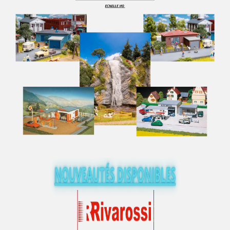
MINICAR
Minichamps
Mini Metals
MINIMODEL' 87
MINIS
Minitrains
MINITRIX
MISTRAL
MKB MODELLE
MKD - Marque Disparue
MMM RG - Marque Disparue Finition Annees 70
MODELBEX
Modell-Einsenbahen - Buhler
Modellauto