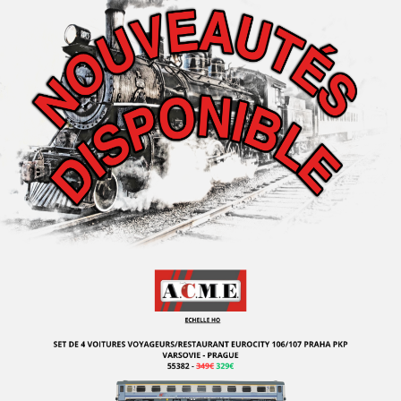
SMD PRODUCTION
SOMMERFELDT
SOWA-N
SPARK
SPECTRUM
STANGL
STARLINE MODELS
SUDEXPRESS
SUNSET MODELS
TAB - Marque Disparue
TANGENT SCALE MODELS
TEK-HOBY
TENSHODO