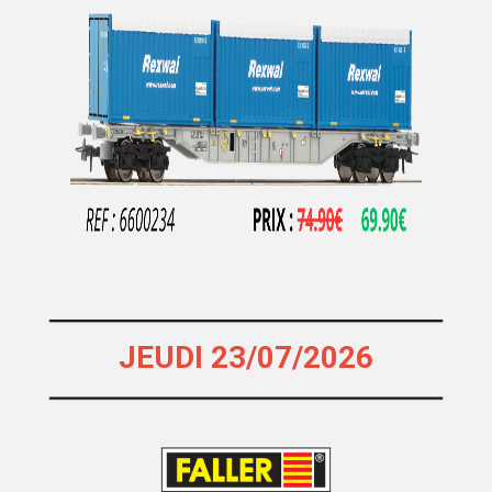
MASTERPIECE
MDM
MEHANO
MERTEN
METAL87
METRO MODELS
Metrop
MF Train
MGM
MIBER
JEUDI 23/07/2026
MICRO-METAKIT
MICRO-TRAINS
MICRO CITY