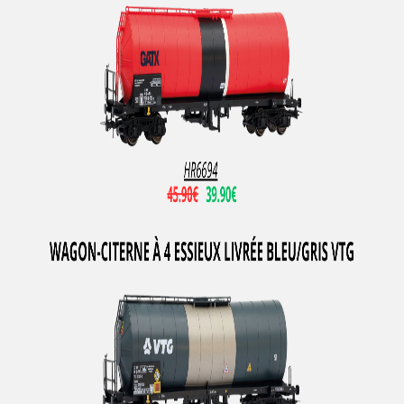
NME
Noch
Norev
NOVATEUR MODELES
NPE SHOWCARS
NZG
ORANGUTAN MODEL
Oskar
Overland
Oxford
PANIER
PARSIFAL
PAUL'S MODEL ART