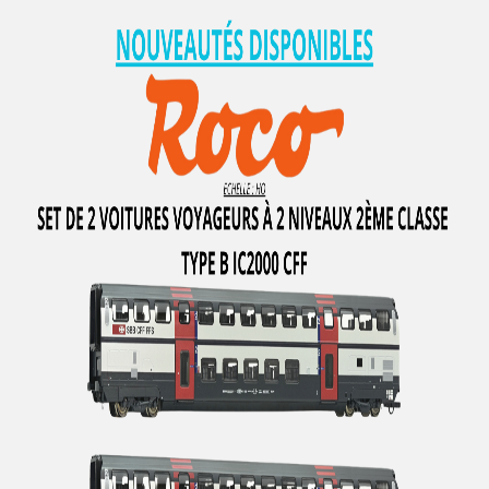
HUET
I.M.U
IBERTREN
IGRA
IHC
IMC MODELS
INTERFER
INTERMOUNTAIN
ITALERI
JAERGERNDORFER
JALOPHI
JCR
JECO AB