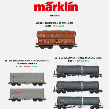
FRATESCHI
FULGUREX
GABOR
GEGE
GENESIS
GILLKIT
GRAHAM FARISH
GRIP ZECHIN
GUTZOLD
HAG
HATTONS
HAXO MODELE
HEINZL