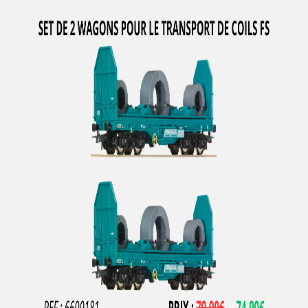
LA VIE DU RAIL
LBF Company
LEMACO / LEMATEC
LEMKE
LENZ
LEOPOLD HALLING
LGB
LIFE-LIKE-TRAINS
LILIPUT
LIMA
LIMA ITALIA
LIONEL
LMJ MODELES REDUITS