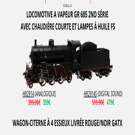
MODELLBAHN UNION
Model Loco
MODEL POWER
MODEL SCENE
Motorart
Mougel
MTH
MTR EXCLUSIVE
MZZ
N-TRAIN
NCE
NEO
NLOOK