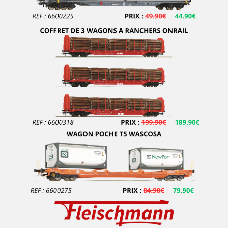
E.T.S
EFE RAIL
EFSI
EKO
ELEC-TRAINS INTERNATIONAL
Elec-Trains International- MMRG
ELECTROTREN
EPM
Epoche
ERIAM
ESCI
ESU
EURO-SCALE