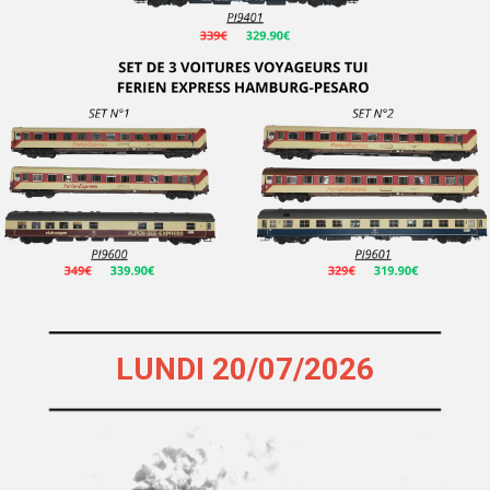
Roskopf
ROUNDHOUSE
ROUTE 87
S.E.S.
SACHSENMODELLE
SAI
Sans Marque
SCHICHT RDA - Marque Disparue
Schuco
SESAM RAIL
LUNDI 20/07/2026
SEUTHE
Siku
Slater's
SMARTTOYS