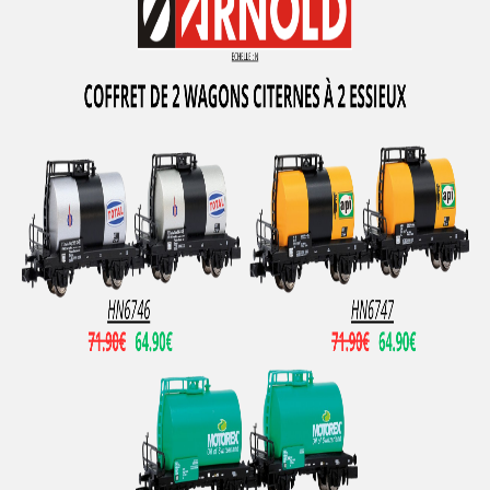
PZ-MODEL
QUICK
R+H MODELLAUTO
R37
RAI-MO
RAIL 43
RAILTOP MODELL
RAPIDO TRAINS
RED CABOOSE
REE MODELES
REPLICA RAILWAYS
Retro 87
Revell