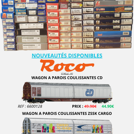
D+R MODELLBAHN
DACKER
DAPOL
DECAPOD
DEKAS
DELUXE
DE MASSINI
DIECAST MODEL
Disque Rouge
DM TOYS
DOLISCHO
DRAGON
DYNAM