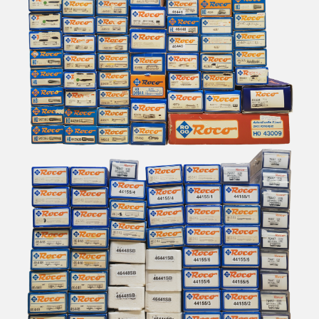
BACHMANN
BALLAN
BASSETT LOWKE
BEMO
BERLINPLAST
BEVBEL
BLMA
BLUFORD SHOPS
B MODELS
BOS-MODELS
BOWSER
BRAMOS
BRANCHLINE TRAINS