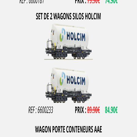
LOCO DIFFUSION
LOCOSTYL
LOK14
LR Press
LSM (Limited Series Models)
LSMODELS
MABAR
MAINLINE RAILWAYS
MAKETTE
MANTUA
MARCEL JOLLY MODELISME
MARKLIN
MARKLIN HAMO