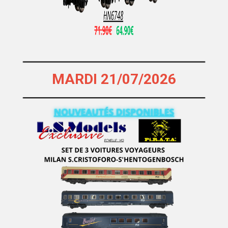
RIBU
RICKO
Rietze
RIVAROSSI
RIVAROSSI ITALIA
MARDI 21/07/2026
RMA - Marque Disparue Finition Annees 70
ROCKY RAIL
ROCO ETRANGER
ROCO FRANCE
Roco Miniatur Modell
Roco Minitanks
ROKUHAN
ROS