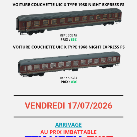
TRIX EXPRESS
TRUMPETER MGM
TYCO
UHLENBROCK
UNIVERSAL HOBBIES
VACEK
VAN BIERVLIET
VARNEY
VEREM
VIESSMANN
VENDREDI 17/07/2026
VITRAINS MODELS
VK MODELLE
VOLLMER