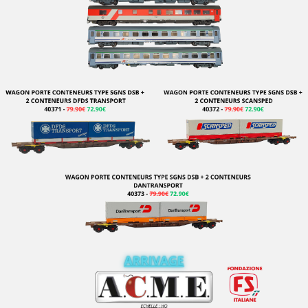
THOMSON CSF MATRA
TI-HO
Tichy Train Group
TILLIG
TOMIX
TOP MODELS
TRAIN MODELE
TRAINS 160
TRAINS ROUSSEAU
TRAINWORX
TRAM
TRANSMONDIA
TRIX