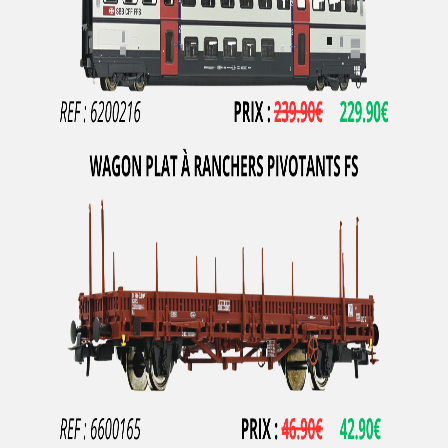
JOUEF
JOUEF CHAMPAGNOLE
JV
KADEE
KATO
KEY IMPORT
KEYSER
Kibri
KLEIN MODELLBAHN
KUEHN-MODELL
L'Obsidienne
L.S.L
L AIGUILLEUR