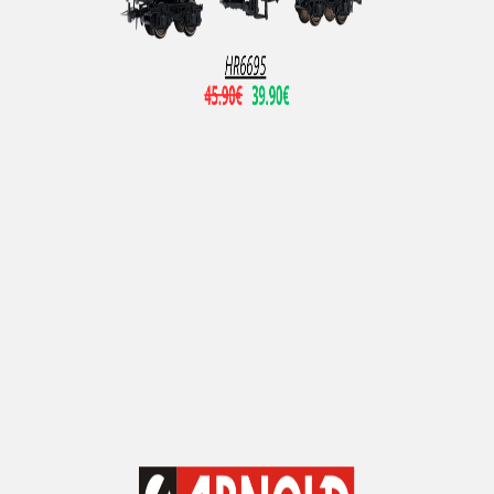
Peco
PERMOT
PIKO
PIKO RDA
PIRATA MODELS
PMT
PN SUD MODELISME
Pola
PRALINE
Preiser
Primex
PROTO 1000 SERIES
PROTO 2000 SERIES