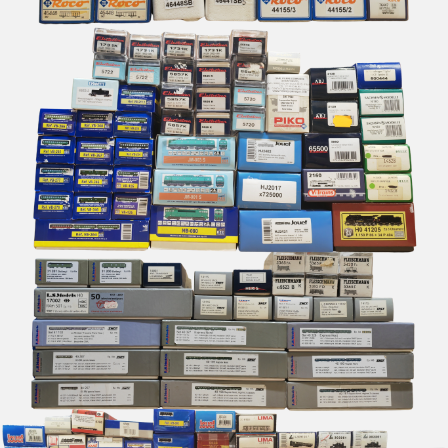
BRAWA
Brekina
BROADWAY LIMITED IMPORT
BUB
Busch
Cararama
Carmina
Carpena
CHREZO
CLAREL
Classic Metal Works
COLINTER PRODUCTION
COLLE 21
CON-COR