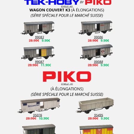
Vollmer Cars
WALLDORF MINI
WALTHERS
Welly
Wemoba
WIDEA
Wiking
WILLS
Woodland Scenics
WSI MODELS
WS LASERCUT
YDMODELS