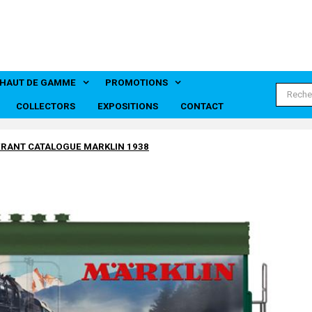
HAUT DE GAMME
PROMOTIONS
 disparue, finition années 70
INS - Marque disparue
 disparue finition annees 70
isparue finition annees 70
COLLECTORS
EXPOSITIONS
CONTACT
RANT CATALOGUE MARKLIN 1938