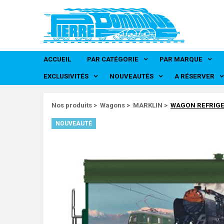
Panneau de gestion des cookies
ACCUEIL
PAR CATÉGORIE
PAR MARQUE
FRADIS - Marque
FRANCE TRA
MMM RG - Marque
RMA - Marque d
EXCLUSIVITÉS
NOUVEAUTÉS
A RÉSERVER
Nos produits
>
Wagons
>
MARKLIN
>
WAGON REFRIGE
NOUVEAUTÉ