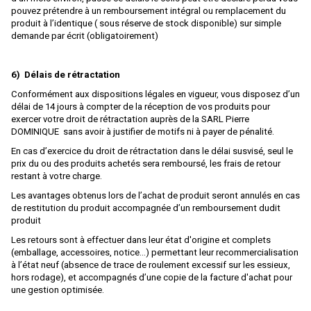
HEKI
pouvez prétendre à un remboursement intégral ou remplacement du
produit à l’identique ( sous réserve de stock disponible) sur simple
Heljan
demande par écrit (obligatoirement)
HERIS
Herkat
6) Délais de rétractation
Conformément aux dispositions légales en vigueur, vous disposez d’un
Hermann
délai de 14 jours à compter de la réception de vos produits pour
exercer votre droit de rétractation auprès de la SARL Pierre
Herpa
DOMINIQUE sans avoir à justifier de motifs ni à payer de pénalité.
Herpa Exclusive
En cas d’exercice du droit de rétractation dans le délai susvisé, seul le
prix du ou des produits achetés sera remboursé, les frais de retour
Herpa Minitanks
restant à votre charge.
HOBBY66
Les avantages obtenus lors de l’achat de produit seront annulés en cas
de restitution du produit accompagnée d’un remboursement dudit
HOBBYTRAIN
produit
HOCHSTRASSER
Les retours sont à effectuer dans leur état d'origine et complets
(emballage, accessoires, notice...) permettant leur recommercialisation
HOLLAND RAIL
à l’état neuf (absence de trace de roulement excessif sur les essieux,
hors rodage), et accompagnés d’une copie de la facture d'achat pour
HORNBY
une gestion optimisée.
HORNBY-ACHO