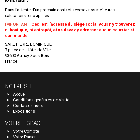
notre sérieux.
MASTERPIECE
Dans l'attente d'un prochain contact, recevez nos meilleures
MDM
salutations ferroviphiles.
MEHANO
IMPORTAN
T: Ceci est l’adresse du siège social vous n’y trouverez
ni boutique, ni entrepôt, et ne devez y adresser
aucun courrier et
MERTEN
commande
.
SARL PIERRE DOMINIQUE
METAL87
7 place de l'Hôtel de Ville
93600 Aulnay-Sous-Bois
METRO MODELS
France
Metrop
MF Train
NOTRE SITE
MGM
Accueil
MIBER
Conditions générales de Vente
Contactez-nous
MICRO-METAKIT
Expositions
MICRO-TRAINS
VOTRE ESPACE
MICRO CITY
Votre Compte
Votre Panier