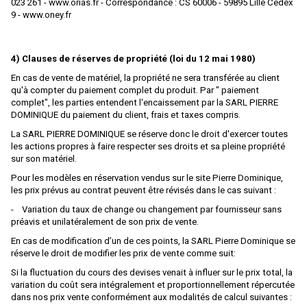
023 261 - www.orias.fr - Correspondance : CS 60006 - 59895 Lille Cedex
9 - www.oney.fr
E.T.S
EFE RAIL
4) Clauses de réserves de propriété (loi du 12 mai 1980)
EFSI
En cas de vente de matériel, la propriété ne sera transférée au client
EKO
qu'à compter du paiement complet du produit. Par " paiement
complet", les parties entendent l'encaissement par la SARL PIERRE
ELEC-TRAINS INTERNATIONAL
DOMINIQUE du paiement du client, frais et taxes compris.
Elec-Trains International- MMRG
La SARL PIERRE DOMINIQUE se réserve donc le droit d'exercer toutes
les actions propres à faire respecter ses droits et sa pleine propriété
ELECTROTREN
sur son matériel.
Pour les modèles en réservation vendus sur le site Pierre Dominique,
EPM
les prix prévus au contrat peuvent être révisés dans le cas suivant :
Epoche
- Variation du taux de change ou changement par fournisseur sans
préavis et unilatéralement de son prix de vente.
ERIAM
En cas de modification d’un de ces points, la SARL Pierre Dominique se
ESCI
réserve le droit de modifier les prix de vente comme suit:
ESU
Si la fluctuation du cours des devises venait à influer sur le prix total, la
variation du coût sera intégralement et proportionnellement répercutée
EURO-SCALE
dans nos prix vente conformément aux modalités de calcul suivantes :