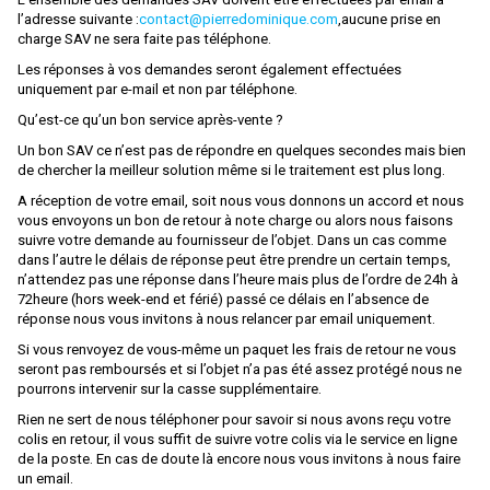
l’adresse suivante :
contact@pierredominique.com
,aucune prise en
JOUEF
charge SAV ne sera faite pas téléphone.
JOUEF CHAMPAGNOLE
Les réponses à vos demandes seront également effectuées
uniquement par e-mail et non par téléphone.
JV
Qu’est-ce qu’un bon service après-vente ?
KADEE
Un bon SAV ce n’est pas de répondre en quelques secondes mais bien
de chercher la meilleur solution même si le traitement est plus long.
KATO
A réception de votre email, soit nous vous donnons un accord et nous
KEY IMPORT
vous envoyons un bon de retour à note charge ou alors nous faisons
suivre votre demande au fournisseur de l’objet. Dans un cas comme
KEYSER
dans l’autre le délais de réponse peut être prendre un certain temps,
n’attendez pas une réponse dans l’heure mais plus de l’ordre de 24h à
Kibri
72heure (hors week-end et férié) passé ce délais en l’absence de
réponse nous vous invitons à nous relancer par email uniquement.
KLEIN MODELLBAHN
Si vous renvoyez de vous-même un paquet les frais de retour ne vous
KUEHN-MODELL
seront pas remboursés et si l’objet n’a pas été assez protégé nous ne
pourrons intervenir sur la casse supplémentaire.
L'Obsidienne
Rien ne sert de nous téléphoner pour savoir si nous avons reçu votre
L.S.L
colis en retour, il vous suffit de suivre votre colis via le service en ligne
de la poste. En cas de doute là encore nous vous invitons à nous faire
L AIGUILLEUR
un email.