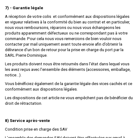
7) - Garantie légale
HUET
A réception de votre colis et conformément aux dispositions légales
I.M.U
en vigueur relatives à la conformité du bien au contrat et en particulier,
nous vous remboursons, réparons ou nous vous échangeons les
IBERTREN
produits apparemment défectueux ou ne correspondant pas à votre
commande. Pour cela nous vous remercions de bien vouloir nous
IGRA
contacter par mail uniquement avant toute envoie afin d’obtenir la
délivrance d’un bon de retour pour la prise en charge du port par la
IHC
SARL Pierre Dominique.
IMC MODELS
Les produits doivent nous être retournés dans l'état dans lequel vous
les avez reçus avec l'ensemble des éléments (accessoires, emballage,
INTERFER
notice...).
INTERMOUNTAIN
Vous bénéficiez également de la garantie légale des vices cachés et ce
conformément aux dispositions légales.
ITALERI
Les dispositions de cet article ne vous empêchent pas de bénéficier du
droit de rétractation.
JAERGERNDORFER
JALOPHI
8) Service après-vente
JCR
Condition prise en charge des SAV
JECO AB
L’ensemble des demandes SAV doivent être effectuées par email à