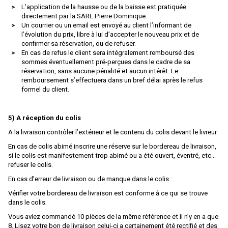
L’application de la hausse ou de la baisse est pratiquée
EURO MODELL
directement par la SARL Pierre Dominique.
Un courrier ou un email est envoyé au client l’informant de
EXACTRAIL
l’évolution du prix, libre à lui d’accepter le nouveau prix et de
EXACT TRAIN
confirmer sa réservation, ou de refuser.
En cas de refus le client sera intégralement remboursé des
Faller
sommes éventuellement pré-perçues dans le cadre de sa
réservation, sans aucune pénalité et aucun intérêt. Le
FB SYSTEMS
remboursement s’effectuera dans un bref délai après le refus
formel du client.
Ferfyx
FERRO TRAIN
5) A réception du colis
FISCHER
A la livraison contrôler l’extérieur et le contenu du colis devant le livreur.
En cas de colis abimé inscrire une réserve sur le bordereau de livraison,
FLEISCHMANN
si le colis est manifestement trop abimé ou a été ouvert, éventré, etc…
FOX VALLEY MODELS
refuser le colis.
En cas d’erreur de livraison ou de manque dans le colis :
FR
Vérifier votre bordereau de livraison est conforme à ce qui se trouve
FRADIS - Marque Disparue, Finition Années 70
dans le colis.
FRANCE TRAINS - Marque Disparue
Vous aviez commandé 10 pièces de la même référence et il n’y en a que
8. Lisez votre bon de livraison celui-ci a certainement été rectifié et des