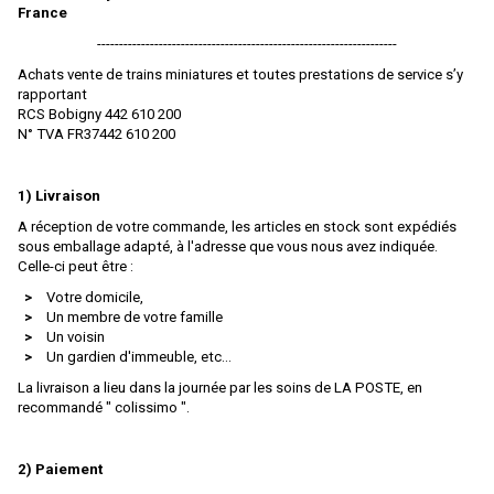
TAB - Marque Disparue
France
Camions
AIM
--------------------------------------------------------------------
COFFRETS
AIRFIX
Achats vente de trains miniatures et toutes prestations de service s’y
rapportant
DIORAMAS
Albedo
RCS Bobigny 442 610 200
Engins Agricoles/travaux
ALBERT MODELL
N° TVA FR37442 610 200
Locomotives Diesel
ALTAYA
1) Livraison
Locomotives Electriques
AMF 87
A réception de votre commande, les articles en stock sont expédiés
Locomotives À Vapeur
AMINTIRI FEROVIAIRE
sous emballage adapté, à l'adresse que vous nous avez indiquée.
Celle-ci peut être :
MAQUETTE
AMJL
Votre domicile,
Un membre de votre famille
Matériel De Voies
APOCOPE
Un voisin
Un gardien d'immeuble, etc…
Militaires/Pompiers/Polices/Ambulances
ARISTO CRAFT
La livraison a lieu dans la journée par les soins de LA POSTE, en
Motos / Triporteurs / Velos
ARNOLD
recommandé " colissimo ".
Personnages
ARSENAL M
2) Paiement
Rails Et Accessoires De Voies
Art-Toys / Wespe Models