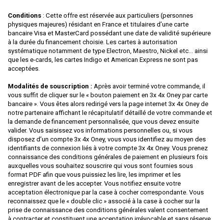
BACHMANN
Conditions
: Cette offre est réservée aux particuliers (personnes
BALLAN
physiques majeures) résidant en France et titulaires d’une carte
bancaire Visa et MasterCard possédant une date de validité supérieure
BASSETT LOWKE
à la durée du financement choisie. Les cartes à autorisation
systématique notamment de type Electron, Maestro, Nickel etc... ainsi
BEMO
que les e-cards, les cartes Indigo et American Express ne sont pas
acceptées.
BERLINPLAST
Modalités de souscription :
Après avoir terminé votre commande, il
BEVBEL
vous suffit de cliquer sur le « bouton paiement en 3x 4x Oney par carte
BLMA
bancaire ». Vous êtes alors redirigé vers la page internet 3x 4x Oney de
notre partenaire affichant le récapitulatif détaillé de votre commande et
BLUFORD SHOPS
la demande de financement personnalisée, que vous devez ensuite
valider. Vous saisissez vos informations personnelles ou, si vous
B MODELS
disposez d’un compte 3x 4x Oney, vous vous identifiez au moyen des
identifiants de connexion liés à votre compte 3x 4x Oney. Vous prenez
BOS-MODELS
connaissance des conditions générales de paiement en plusieurs fois
auxquelles vous souhaitez souscrire qui vous sont fournies sous
BOWSER
format PDF afin que vous puissiez les lire, les imprimer et les
enregistrer avant de les accepter. Vous notifiez ensuite votre
BRAMOS
acceptation électronique par la case à cocher correspondante. Vous
reconnaissez que le « double clic » associé à la case à cocher sur la
BRANCHLINE TRAINS
prise de connaissance des conditions générales valent consentement
à contracter et constituent une acceptation irrévocable et sans réserve