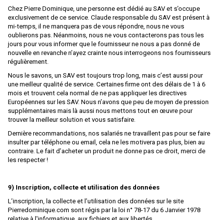
Chez Pierre Dominique, une personne est dédié au SAV et s’occupe
LA VIE DU RAIL
exclusivement de ce service. Claude responsable du SAV est présent à
mi-temps, il ne manquera pas de vous répondre, nous ne vous
LBF Company
oublierons pas. Néanmoins, nous ne vous contacterons pas tous les
LEMACO / LEMATEC
jours pour vous informer que le fournisseur ne nous a pas donné de
nouvelle en revanche n’ayez crainte nous interrogeons nos fournisseurs
LEMKE
régulièrement.
Nous le savons, un SAV est toujours trop long, mais c’est aussi pour
LENZ
une meilleur qualité de service. Certaines firme ont des délais de 1 à 6
mois et trouvent cela normal de ne pas appliquer les directives
LEOPOLD HALLING
Européennes sur les SAV. Nous n’avons que peu de moyen de pression
LGB
supplémentaires mais là aussi nous mettons tout en œuvre pour
trouver la meilleur solution et vous satisfaire.
LIFE-LIKE-TRAINS
Dernière recommandations, nos salariés ne travaillent pas pour se faire
insulter par téléphone ou email, cela ne les motivera pas plus, bien au
LILIPUT
contraire. Le fait d’acheter un produit ne donne pas ce droit, merci de
les respecter !
LIMA
LIMA ITALIA
9) Inscription, collecte et utilisation des données
LIONEL
L’inscription, la collecte et l’utilisation des données sur le site
Pierredominique.com sont régis par la loi n° 78-17 du 6 Janvier 1978
LMJ MODELES REDUITS
relative à l'informatique, aux fichiers et aux libertés