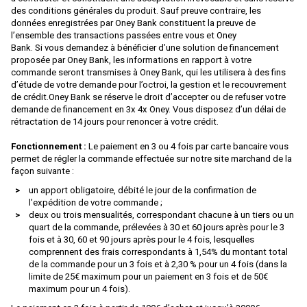
BRAWA
des conditions générales du produit. Sauf preuve contraire, les
données enregistrées par Oney Bank constituent la preuve de
Brekina
l’ensemble des transactions passées entre vous et Oney
BROADWAY LIMITED IMPORT
Bank. Si vous demandez à bénéficier d’une solution de financement
proposée par Oney Bank, les informations en rapport à votre
BUB
commande seront transmises à Oney Bank, qui les utilisera à des fins
d’étude de votre demande pour l’octroi, la gestion et le recouvrement
Busch
de crédit.Oney Bank se réserve le droit d’accepter ou de refuser votre
demande de financement en 3x 4x Oney. Vous disposez d’un délai de
Cararama
rétractation de 14 jours pour renoncer à votre crédit.
Carmina
Fonctionnement :
Le paiement en 3 ou 4 fois par carte bancaire vous
permet de régler la commande effectuée sur notre site marchand de la
Carpena
façon suivante :
CHREZO
un apport obligatoire, débité le jour de la confirmation de
l’expédition de votre commande ;
CLAREL
deux ou trois mensualités, correspondant chacune à un tiers ou un
quart de la commande, prélevées à 30 et 60 jours après pour le 3
Classic Metal Works
fois et à 30, 60 et 90 jours après pour le 4 fois, lesquelles
comprennent des frais correspondants à 1,54% du montant total
COLINTER PRODUCTION
de la commande pour un 3 fois et à 2,30 % pour un 4 fois (dans la
limite de 25€ maximum pour un paiement en 3 fois et de 50€
COLLE 21
maximum pour un 4 fois).
CON-COR