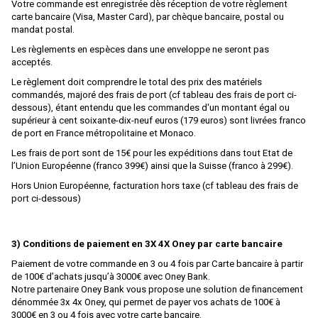
Votre commande est enregistrée dès réception de votre règlement
Voitures Voyageurs
Artitec
carte bancaire (Visa, Master Card), par chèque bancaire, postal ou
mandat postal.
Véhicules
ARTRAIN
Les règlements en espèces dans une enveloppe ne seront pas
Wagons
AS
acceptés.
Atelier Debelleyme
Le règlement doit comprendre le total des prix des matériels
commandés, majoré des frais de port (cf tableau des frais de port ci-
ATHEARN
dessous), étant entendu que les commandes d'un montant égal ou
supérieur à cent soixante-dix-neuf euros (179 euros) sont livrées franco
ATLAS
de port en France métropolitaine et Monaco.
Les frais de port sont de 15€ pour les expéditions dans tout Etat de
ATLAS EDITION
l’Union Européenne (franco 399€) ainsi que la Suisse (franco à 299€).
ATM
Hors Union Européenne, facturation hors taxe (cf tableau des frais de
port ci-dessous)
Auhagen
Autoscenes
3) Conditions de paiement en 3X 4X Oney par carte bancaire
AVAN STYLE
Paiement de votre commande en 3 ou 4 fois par Carte bancaire à partir
AWM
de 100€ d’achats jusqu’à 3000€ avec Oney Bank.
Notre partenaire Oney Bank vous propose une solution de financement
AZAR MODELS
dénommée 3x 4x Oney, qui permet de payer vos achats de 100€ à
3000€ en 3 ou 4 fois avec votre carte bancaire.