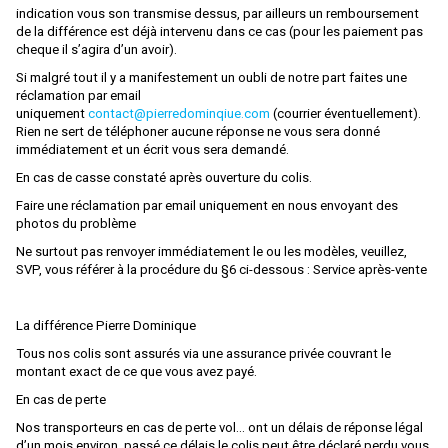
FRATESCHI
indication vous son transmise dessus, par ailleurs un remboursement
de la différence est déjà intervenu dans ce cas (pour les paiement pas
FULGUREX
cheque il s’agira d’un avoir).
Si malgré tout il y a manifestement un oubli de notre part faites une
GABOR
réclamation par email
GEGE
uniquement
contact@pierredominqiue.com
(courrier éventuellement).
Rien ne sert de téléphoner aucune réponse ne vous sera donné
GENESIS
immédiatement et un écrit vous sera demandé.
En cas de casse constaté après ouverture du colis.
GILLKIT
Faire une réclamation par email uniquement en nous envoyant des
GRAHAM FARISH
photos du problème
GRIP ZECHIN
Ne surtout pas renvoyer immédiatement le ou les modèles, veuillez,
SVP, vous référer à la procédure du §6 ci-dessous : Service après-vente
GUTZOLD
HAG
La différence Pierre Dominique
HATTONS
Tous nos colis sont assurés via une assurance privée couvrant le
montant exact de ce que vous avez payé.
HAXO MODELE
En cas de perte
HEINZL
Nos transporteurs en cas de perte vol… ont un délais de réponse légal
d’un mois environ, passé ce délais le colis peut être déclaré perdu vous