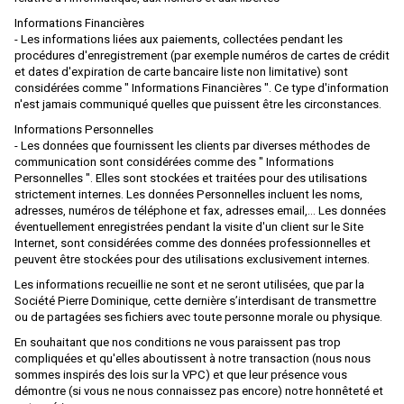
LOCO DIFFUSION
Informations Financières
- Les informations liées aux paiements, collectées pendant les
LOCOSTYL
procédures d'enregistrement (par exemple numéros de cartes de crédit
et dates d'expiration de carte bancaire liste non limitative) sont
LOK14
considérées comme " Informations Financières ". Ce type d'information
n'est jamais communiqué quelles que puissent être les circonstances.
LR Press
Informations Personnelles
LSM (Limited Series Models)
- Les données que fournissent les clients par diverses méthodes de
communication sont considérées comme des " Informations
LSMODELS
Personnelles ". Elles sont stockées et traitées pour des utilisations
strictement internes. Les données Personnelles incluent les noms,
MABAR
adresses, numéros de téléphone et fax, adresses email,… Les données
éventuellement enregistrées pendant la visite d'un client sur le Site
MAINLINE RAILWAYS
Internet, sont considérées comme des données professionnelles et
MAKETTE
peuvent être stockées pour des utilisations exclusivement internes.
Les informations recueillie ne sont et ne seront utilisées, que par la
MANTUA
Société Pierre Dominique, cette dernière s’interdisant de transmettre
ou de partagées ses fichiers avec toute personne morale ou physique.
MARCEL JOLLY MODELISME
En souhaitant que nos conditions ne vous paraissent pas trop
MARKLIN
compliquées et qu'elles aboutissent à notre transaction (nous nous
sommes inspirés des lois sur la VPC) et que leur présence vous
MARKLIN HAMO
démontre (si vous ne nous connaissez pas encore) notre honnêteté et