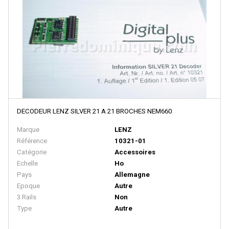
D+R MODELLBAHN
DACKER
DAPOL
DECAPOD
DEKAS
DELUXE
DECODEUR LENZ SILVER 21 A 21 BROCHES NEM660
DE MASSINI
Marque
LENZ
DIECAST MODEL
Référence
10321-01
Catégorie
Accessoires
Disque Rouge
Echelle
Ho
DM TOYS
Pays
Allemagne
Epoque
Autre
DOLISCHO
3 Rails
Non
DRAGON
Type
Autre
DYNAM