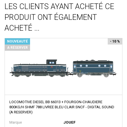
Voitures Voyageurs
Artitec
LES CLIENTS AYANT ACHETÉ CE
Véhicules
ARTRAIN
PRODUIT ONT ÉGALEMENT
Wagons
AS
ACHETÉ ...
Atelier Debelleyme
NOUVEAUTÉ
- 10 %
ATHEARN
A RÉSERVER
ATLAS
ATLAS EDITION
ATM
Auhagen
Autoscenes
AVAN STYLE
LOCOMOTIVE DIESEL BB 66013 + FOURGON-CHAUDIERE
800KG/H SHMF 788 LIVREE BLEU CLAIR SNCF - DIGITAL SOUND
AWM
(A RESERVER)
AZAR MODELS
Marque
JOUEF