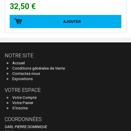
32,50 €
E.T.S
EFE RAIL
AJOUTER
EFSI
EKO
ELEC-TRAINS INTERNATIONAL
NOTRE SITE
Elec-Trains International- MMRG
Accueil
ELECTROTREN
Conditions générales de Vente
Contactez-nous
EPM
Expositions
Epoche
VOTRE ESPACE
ERIAM
Votre Compte
Votre Panier
ESCI
S'inscrire
ESU
COORDONNÉES
EURO-SCALE
SARL PIERRE DOMINIQUE