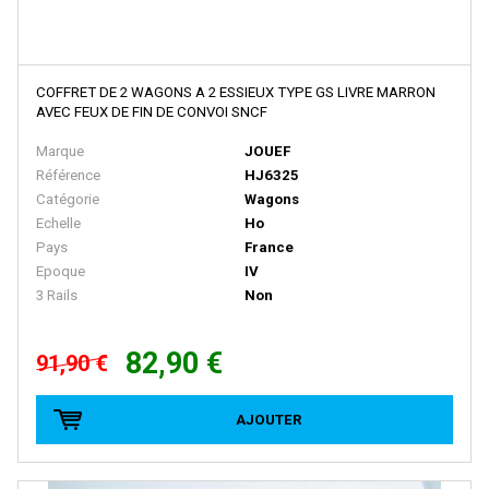
BRAWA
Brekina
BROADWAY LIMITED IMPORT
COFFRET DE 2 WAGONS A 2 ESSIEUX TYPE GS LIVRE MARRON
BUB
AVEC FEUX DE FIN DE CONVOI SNCF
Busch
Marque
JOUEF
Référence
HJ6325
Cararama
Catégorie
Wagons
Carmina
Echelle
Ho
Pays
France
Carpena
Epoque
IV
3 Rails
Non
CHREZO
CLAREL
82,90 €
91,90 €
Classic Metal Works
COLINTER PRODUCTION
AJOUTER
COLLE 21
CON-COR