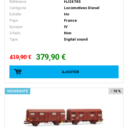
Référence
HJ2474S
BACHMANN
Catégorie
Locomotives Diesel
BALLAN
Echelle
Ho
Pays
France
BASSETT LOWKE
Epoque
IV
BEMO
3 Rails
Non
Type
Digital sound
BERLINPLAST
BEVBEL
379,90 €
419,90 €
BLMA
BLUFORD SHOPS
AJOUTER
B MODELS
BOS-MODELS
NOUVEAUTÉ
- 10 %
BOWSER
BRAMOS
BRANCHLINE TRAINS