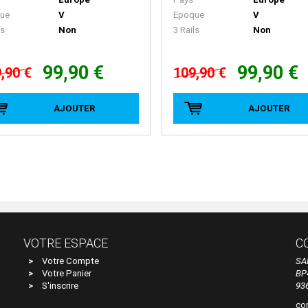
ue
V
Epoque
V
ls
Non
3 Rails
Non
99,90 €
99,90 €
,90 €
109,90 €
AJOUTER
AJOUTER
VOTRE ESPACE
C
Votre Compte
SA
Votre Panier
BP
S'inscrire
93
co