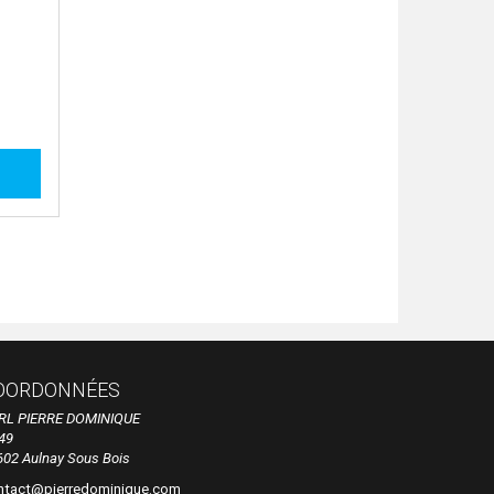
OORDONNÉES
RL PIERRE DOMINIQUE
49
602 Aulnay Sous Bois
ntact@pierredominique.com