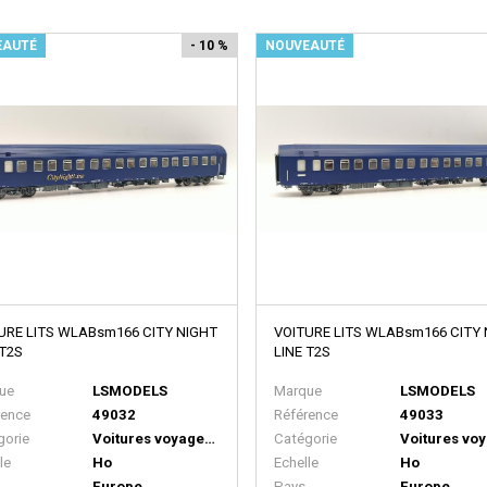
EAUTÉ
- 10 %
NOUVEAUTÉ
URE LITS WLABsm166 CITY NIGHT
VOITURE LITS WLABsm166 CITY
 T2S
LINE T2S
ue
LSMODELS
Marque
LSMODELS
rence
49032
Référence
49033
gorie
Voitures voyageurs
Catégorie
le
Ho
Echelle
Ho
Europe
Pays
Europe