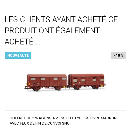
Voitures Voyageurs
Artitec
Véhicules
ARTRAIN
LES CLIENTS AYANT ACHETÉ CE
Wagons
AS
PRODUIT ONT ÉGALEMENT
Atelier Debelleyme
ACHETÉ ...
ATHEARN
ATLAS
NOUVEAUTÉ
- 10 %
ATLAS EDITION
ATM
Auhagen
Autoscenes
AVAN STYLE
AWM
COFFRET DE 2 WAGONS A 2 ESSIEUX TYPE GS LIVRE MARRON
AZAR MODELS
AVEC FEUX DE FIN DE CONVOI SNCF