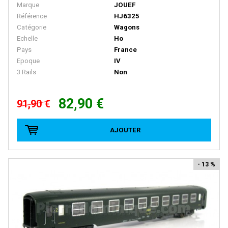
BACHMANN
Marque
JOUEF
Référence
HJ6325
BALLAN
Catégorie
Wagons
BASSETT LOWKE
Echelle
Ho
Pays
France
BEMO
Epoque
IV
3 Rails
Non
BERLINPLAST
BEVBEL
82,90 €
91,90 €
BLMA
BLUFORD SHOPS
AJOUTER
B MODELS
BOS-MODELS
- 13 %
BOWSER
BRAMOS
BRANCHLINE TRAINS