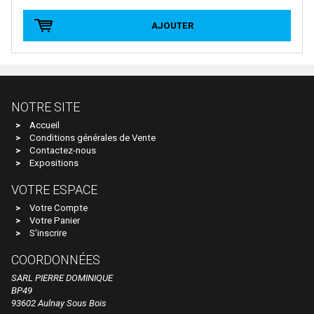
E.T.S
AJOUTER
EFE RAIL
EFSI
EKO
NOTRE SITE
ELEC-TRAINS INTERNATIONAL
Accueil
Elec-Trains International- MMRG
Conditions générales de Vente
Contactez-nous
ELECTROTREN
Expositions
EPM
VOTRE ESPACE
Epoche
Votre Compte
Votre Panier
ERIAM
S'inscrire
ESCI
COORDONNÉES
SARL PIERRE DOMINIQUE
ESU
BP49
EURO-SCALE
93602 Aulnay Sous Bois