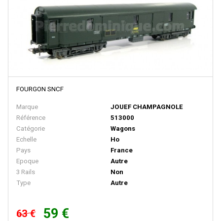
D+R MODELLBAHN
DACKER
DAPOL
DECAPOD
DEKAS
FOURGON SNCF
DELUXE
Marque
JOUEF CHAMPAGNOLE
DE MASSINI
Référence
513000
Catégorie
Wagons
DIECAST MODEL
Echelle
Ho
Disque Rouge
Pays
France
Epoque
Autre
DM TOYS
3 Rails
Non
DOLISCHO
Type
Autre
DRAGON
59 €
63 €
DYNAM