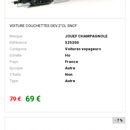
BRAWA
Brekina
BROADWAY LIMITED IMPORT
VOITURE COUCHETTES DEV 2°CL SNCF
BUB
Marque
JOUEF CHAMPAGNOLE
Busch
Référence
525300
Catégorie
Voitures voyageurs
Cararama
Echelle
Ho
Carmina
Pays
France
Epoque
Autre
Carpena
3 Rails
Non
CHREZO
Type
Autre
CLAREL
69 €
79 €
Classic Metal Works
COLINTER PRODUCTION
COLLE 21
- 7 %
CON-COR