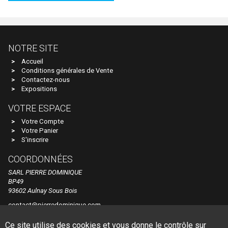
Voitures Voyageurs
Artitec
Véhicules
ARTRAIN
Wagons
AS
NOTRE SITE
Atelier Debelleyme
Accueil
Conditions générales de Vente
ATHEARN
Contactez-nous
Expositions
ATLAS
VOTRE ESPACE
ATLAS EDITION
Votre Compte
ATM
Votre Panier
S'inscrire
Auhagen
COORDONNÉES
Autoscenes
SARL PIERRE DOMINIQUE
AVAN STYLE
BP49
93602 Aulnay Sous Bois
AWM
contact@pierredominique.com
AZAR MODELS
Tel. +33 1 48 60 44 84
Ce site utilise des cookies et vous donne le contrôle sur