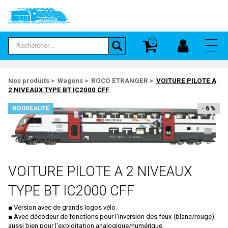
Panneau de gestion des cookies
0
ACCUEIL
PAR CATÉGORIE
PAR MARQUE
HAUT DE GAMME
PROMOTIONS
EXCLUSIVITÉS
NOUVEAUTÉS
A RÉSERVER
COLLECTORS
EXPOSITIONS
CONTACT
CATÉGORIES
Nos produits
>
Wagons
>
ROCO ETRANGER
>
VOITURE PILOTE A
Autos
Autos
Autos
Autos
2 NIVEAUX TYPE BT IC2000 CFF
Artisans
Accessoires
A.H.M
Trains
Trains
Trains
Trains
NOUVEAUTÉ
- 6 %
MARQUES
Accessoires Décors
ABE
Tous
Tous
Tous
Tous
BOUTTUEN COLLECTION
Accessoires Voitures
ACCURASCALE
100 Dernières Modifications
BRASSLINE
Artisans
ACCUREADY
FULGUREX
VOITURE PILOTE A 2 NIVEAUX
Autorails
ACE
LEMACO / LEMATEC
Autos
ACME
TYPE BT IC2000 CFF
MICRO-METAKIT
Autres
ADP
■ Version avec de grands logos vélo.
MODELBEX
■ Avec décodeur de fonctions pour l'inversion des feux (blanc/rouge)
Bus
ADTRUCKS
aussi bien pour l'exploitation analogique/numérique.