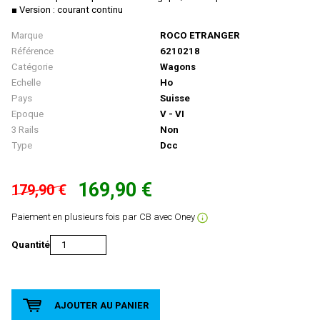
TAB - Marque Disparue
■ Version : courant continu
Camions
AIM
Marque
ROCO ETRANGER
COFFRETS
AIRFIX
Référence
6210218
DIORAMAS
Albedo
Catégorie
Wagons
Echelle
Ho
Engins Agricoles/travaux
ALBERT MODELL
Pays
Suisse
Locomotives Diesel
ALTAYA
Epoque
V - VI
3 Rails
Non
Locomotives Electriques
AMF 87
Type
Dcc
Locomotives À Vapeur
AMINTIRI FEROVIAIRE
MAQUETTE
AMJL
169,90 €
179,90 €
Matériel De Voies
APOCOPE
Paiement en plusieurs fois par CB avec Oney
Militaires/Pompiers/Polices/Ambulances
ARISTO CRAFT
Quantité
Motos / Triporteurs / Velos
ARNOLD
Personnages
ARSENAL M
Rails Et Accessoires De Voies
Art-Toys / Wespe Models
AJOUTER AU PANIER