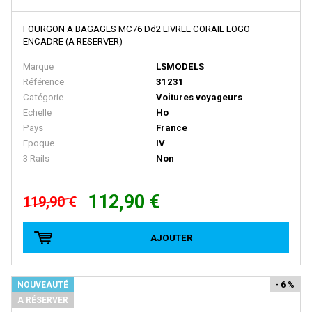
BACHMANN
BALLAN
FOURGON A BAGAGES MC76 Dd2 LIVREE CORAIL LOGO
ENCADRE (A RESERVER)
BASSETT LOWKE
Marque
LSMODELS
BEMO
Référence
31231
Catégorie
Voitures voyageurs
BERLINPLAST
Echelle
Ho
BEVBEL
Pays
France
Epoque
IV
BLMA
3 Rails
Non
BLUFORD SHOPS
B MODELS
112,90 €
119,90 €
BOS-MODELS
AJOUTER
BOWSER
BRAMOS
NOUVEAUTÉ
- 6 %
BRANCHLINE TRAINS
A RÉSERVER