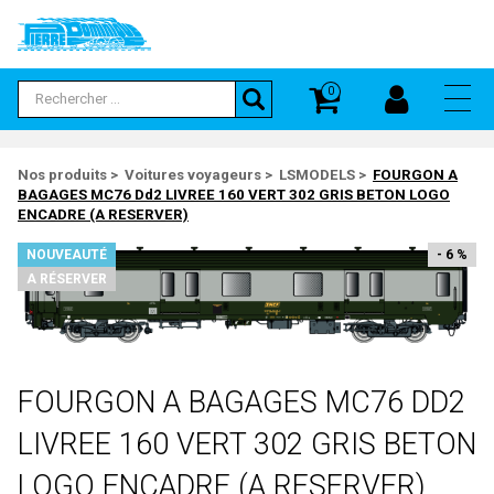
Panneau de gestion des cookies
0
ACCUEIL
PAR CATÉGORIE
PAR MARQUE
HAUT DE GAMME
PROMOTIONS
EXCLUSIVITÉS
NOUVEAUTÉS
A RÉSERVER
COLLECTORS
EXPOSITIONS
CONTACT
CATÉGORIES
Nos produits
>
Voitures voyageurs
>
LSMODELS
>
FOURGON A
Autos
Autos
Autos
Autos
BAGAGES MC76 Dd2 LIVREE 160 VERT 302 GRIS BETON LOGO
Artisans
ENCADRE (A RESERVER)
Accessoires
A.H.M
Trains
Trains
Trains
Trains
MARQUES
Accessoires Décors
ABE
Tous
Tous
Tous
Tous
NOUVEAUTÉ
- 6 %
A RÉSERVER
BOUTTUEN COLLECTION
Accessoires Voitures
ACCURASCALE
100 Dernières Modifications
BRASSLINE
Artisans
ACCUREADY
FULGUREX
Autorails
ACE
FOURGON A BAGAGES MC76 DD2
LEMACO / LEMATEC
Autos
ACME
MICRO-METAKIT
LIVREE 160 VERT 302 GRIS BETON
Autres
ADP
MODELBEX
LOGO ENCADRE (A RESERVER)
Bus
ADTRUCKS