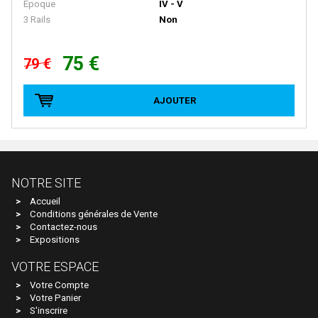
Epoque
IV - V
E.T.S
3 Rails
Non
EFE RAIL
75 €
79 €
EFSI
EKO
AJOUTER
ELEC-TRAINS INTERNATIONAL
Elec-Trains International- MMRG
ELECTROTREN
NOTRE SITE
EPM
Accueil
Epoche
Conditions générales de Vente
Contactez-nous
ERIAM
Expositions
ESCI
VOTRE ESPACE
ESU
Votre Compte
Votre Panier
EURO-SCALE
S'inscrire