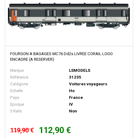
BRAWA
Brekina
BROADWAY LIMITED IMPORT
BUB
Busch
Cararama
FOURGON A BAGAGES MC76 Dd2s LIVREE CORAIL LOGO
ENCADRE (A RESERVER)
Carmina
Marque
LSMODELS
Carpena
Référence
31235
CHREZO
Catégorie
Voitures voyageurs
Echelle
Ho
CLAREL
Pays
France
Epoque
IV
Classic Metal Works
3 Rails
Non
COLINTER PRODUCTION
COLLE 21
112,90 €
119,90 €
CON-COR