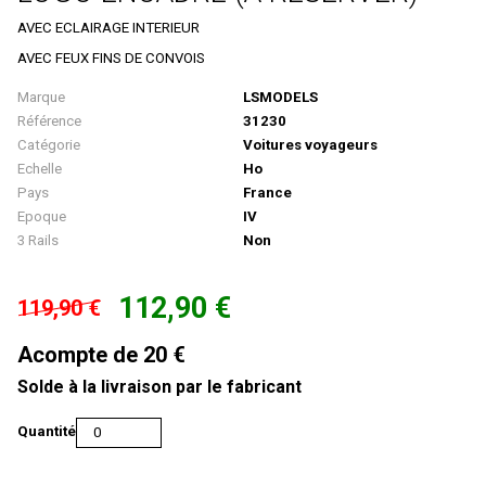
TAB - Marque Disparue
Camions
AIM
AVEC ECLAIRAGE INTERIEUR
COFFRETS
AIRFIX
AVEC FEUX FINS DE CONVOIS
DIORAMAS
Albedo
Marque
LSMODELS
Référence
31230
Engins Agricoles/travaux
ALBERT MODELL
Catégorie
Voitures voyageurs
Locomotives Diesel
ALTAYA
Echelle
Ho
Pays
France
Locomotives Electriques
AMF 87
Epoque
IV
3 Rails
Non
Locomotives À Vapeur
AMINTIRI FEROVIAIRE
MAQUETTE
AMJL
112,90 €
119,90 €
Matériel De Voies
APOCOPE
Acompte de 20 €
Militaires/Pompiers/Polices/Ambulances
ARISTO CRAFT
Solde à la livraison par le fabricant
Motos / Triporteurs / Velos
ARNOLD
Personnages
ARSENAL M
Quantité
Rails Et Accessoires De Voies
Art-Toys / Wespe Models