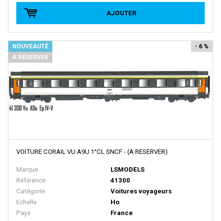
AJOUTER
D+R MODELLBAHN
DACKER
NOUVEAUTÉ
- 6 %
DAPOL
A RÉSERVER
DECAPOD
DEKAS
DELUXE
DE MASSINI
DIECAST MODEL
Disque Rouge
VOITURE CORAIL VU A9U 1°CL SNCF - (A RESERVER)
DM TOYS
Marque
LSMODELS
Référence
41300
DOLISCHO
Catégorie
Voitures voyageurs
DRAGON
Echelle
Ho
Pays
France
DYNAM