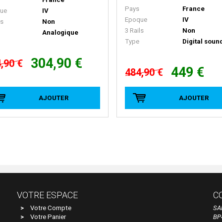
Pays
France
ue
IV
Epoque
IV
ls
Non
3 Rails
Non
Analogique
Type
Digital soun
304,90 €
,90 €
449 €
484,90 €
AJOUTER
AJOUTER
VOTRE ESPACE
C
Votre Compte
SA
Votre Panier
BP