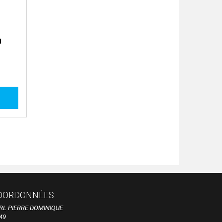
d
OORDONNÉES
RL PIERRE DOMINIQUE
49