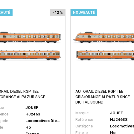
EAUTÉ
- 12 %
NOUVEAUTÉ
RAIL DIESEL RGP TEE
AUTORAIL DIESEL RGP TEE
/ORANGE ALPAZUR SNCF
GRIS/ORANGE ALPAZUR SNCF -
DIGITAL SOUND
ue
JOUEF
Marque
JOUEF
rence
HJ2463
Référence
HJ2463S
gorie
Locomotives Diesel
Catégorie
le
Ho
Echelle
Ho
France