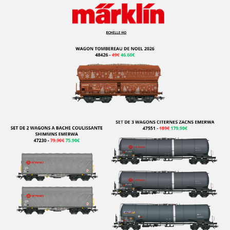
FRATESCHI
FULGUREX
GABOR
GEGE
GENESIS
GILLKIT
GRAHAM FARISH
GRIP ZECHIN
GUTZOLD
HAG
HATTONS
HAXO MODELE
HEINZL