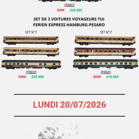
Roskopf
ROUNDHOUSE
ROUTE 87
S.E.S.
SACHSENMODELLE
SAI
Sans Marque
SCHICHT RDA - Marque Disparue
Schuco
SESAM RAIL
LUNDI 20/07/2026
SEUTHE
Siku
Slater's
SMARTTOYS