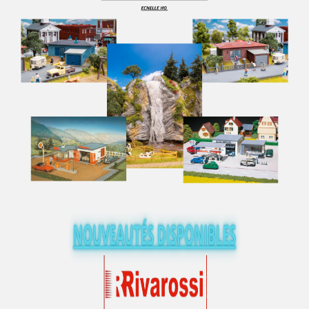
MINICAR
Minichamps
Mini Metals
MINIMODEL' 87
MINIS
Minitrains
MINITRIX
MISTRAL
MKB MODELLE
MKD - Marque Disparue
MMM RG - Marque Disparue Finition Annees 70
MODELBEX
Modell-Einsenbahen - Buhler
Modellauto