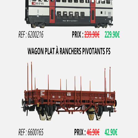
JOUEF
JOUEF CHAMPAGNOLE
JV
KADEE
KATO
KEY IMPORT
KEYSER
Kibri
KLEIN MODELLBAHN
KUEHN-MODELL
L'Obsidienne
L.S.L
L AIGUILLEUR