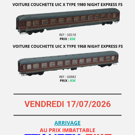
TRIX EXPRESS
TRUMPETER MGM
TYCO
UHLENBROCK
UNIVERSAL HOBBIES
VACEK
VAN BIERVLIET
VARNEY
VEREM
VIESSMANN
VENDREDI 17/07/2026
VITRAINS MODELS
VK MODELLE
VOLLMER