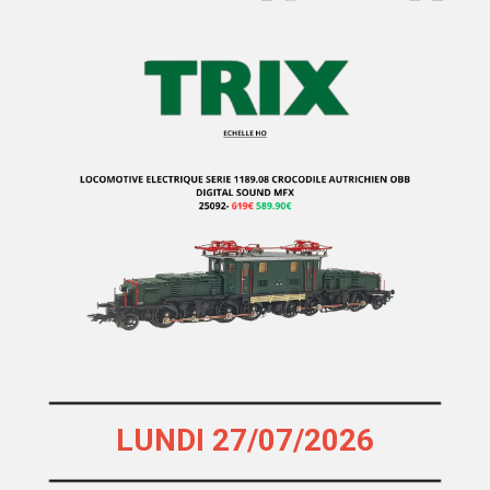
HEKI
Heljan
HERIS
Herkat
Hermann
Herpa
Herpa Exclusive
Herpa Minitanks
HOBBY66
HOBBYTRAIN
HOCHSTRASSER
HOLLAND RAIL
LUNDI 27/07/2026
HORNBY
HORNBY-ACHO