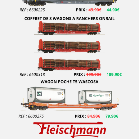
E.T.S
EFE RAIL
EFSI
EKO
ELEC-TRAINS INTERNATIONAL
Elec-Trains International- MMRG
ELECTROTREN
EPM
Epoche
ERIAM
ESCI
ESU
EURO-SCALE