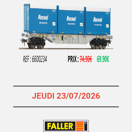
MASTERPIECE
MDM
MEHANO
MERTEN
METAL87
METRO MODELS
Metrop
MF Train
MGM
MIBER
JEUDI 23/07/2026
MICRO-METAKIT
MICRO-TRAINS
MICRO CITY