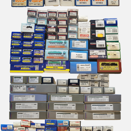
BRAWA
Brekina
BROADWAY LIMITED IMPORT
BUB
Busch
Cararama
Carmina
Carpena
CHREZO
CLAREL
Classic Metal Works
COLINTER PRODUCTION
COLLE 21
CON-COR