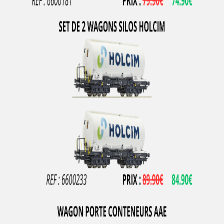
LOCO DIFFUSION
LOCOSTYL
LOK14
LR Press
LSM (Limited Series Models)
LSMODELS
MABAR
MAINLINE RAILWAYS
MAKETTE
MANTUA
MARCEL JOLLY MODELISME
MARKLIN
MARKLIN HAMO