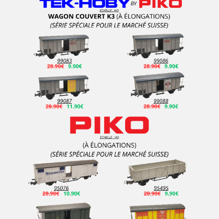
Vollmer Cars
WALLDORF MINI
WALTHERS
Welly
Wemoba
WIDEA
Wiking
WILLS
Woodland Scenics
WSI MODELS
WS LASERCUT
YDMODELS