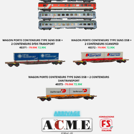
THOMSON CSF MATRA
TI-HO
Tichy Train Group
TILLIG
TOMIX
TOP MODELS
TRAIN MODELE
TRAINS 160
TRAINS ROUSSEAU
TRAINWORX
TRAM
TRANSMONDIA
TRIX