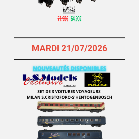
RIBU
RICKO
Rietze
RIVAROSSI
RIVAROSSI ITALIA
MARDI 21/07/2026
RMA - Marque Disparue Finition Annees 70
ROCKY RAIL
ROCO ETRANGER
ROCO FRANCE
Roco Miniatur Modell
Roco Minitanks
ROKUHAN
ROS