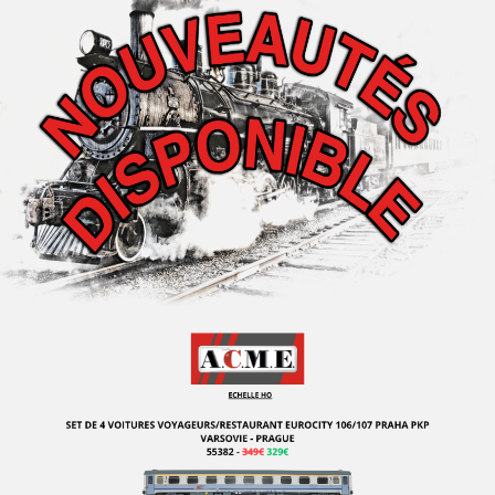
SMD PRODUCTION
SOMMERFELDT
SOWA-N
SPARK
SPECTRUM
STANGL
STARLINE MODELS
SUDEXPRESS
SUNSET MODELS
TAB - Marque Disparue
TANGENT SCALE MODELS
TEK-HOBY
TENSHODO