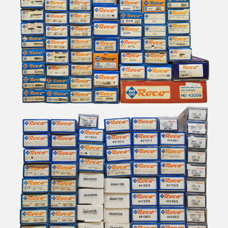
BACHMANN
BALLAN
BASSETT LOWKE
BEMO
BERLINPLAST
BEVBEL
BLMA
BLUFORD SHOPS
B MODELS
BOS-MODELS
BOWSER
BRAMOS
BRANCHLINE TRAINS