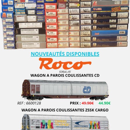
D+R MODELLBAHN
DACKER
DAPOL
DECAPOD
DEKAS
DELUXE
DE MASSINI
DIECAST MODEL
Disque Rouge
DM TOYS
DOLISCHO
DRAGON
DYNAM