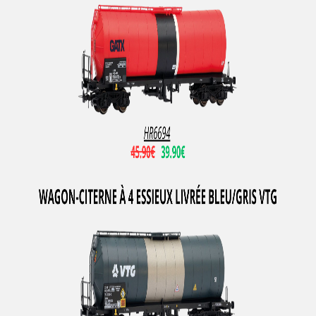
NME
Noch
Norev
NOVATEUR MODELES
NPE SHOWCARS
NZG
ORANGUTAN MODEL
Oskar
Overland
Oxford
PANIER
PARSIFAL
PAUL'S MODEL ART