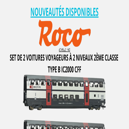
HUET
I.M.U
IBERTREN
IGRA
IHC
IMC MODELS
INTERFER
INTERMOUNTAIN
ITALERI
JAERGERNDORFER
JALOPHI
JCR
JECO AB