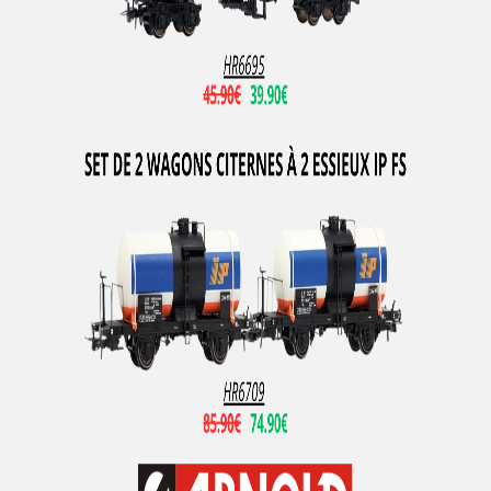
Peco
PERMOT
PIKO
PIKO RDA
PIRATA MODELS
PMT
PN SUD MODELISME
Pola
PRALINE
Preiser
Primex
PROTO 1000 SERIES
PROTO 2000 SERIES