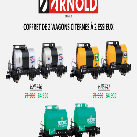
PZ-MODEL
QUICK
R+H MODELLAUTO
R37
RAI-MO
RAIL 43
RAILTOP MODELL
RAPIDO TRAINS
RED CABOOSE
REE MODELES
REPLICA RAILWAYS
Retro 87
Revell