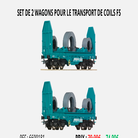
LA VIE DU RAIL
LBF Company
LEMACO / LEMATEC
LEMKE
LENZ
LEOPOLD HALLING
LGB
LIFE-LIKE-TRAINS
LILIPUT
LIMA
LIMA ITALIA
LIONEL
LMJ MODELES REDUITS