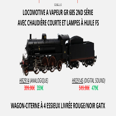
MODELLBAHN UNION
Model Loco
MODEL POWER
MODEL SCENE
Motorart
Mougel
MTH
MTR EXCLUSIVE
MZZ
N-TRAIN
NCE
NEO
NLOOK