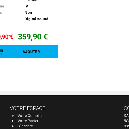
ue
IV
ls
Non
Digital sound
359,90 €
,90 €
AJOUTER
VOTRE ESPACE
C
Votre Compte
SA
Votre Panier
BP
S'inscrire
93