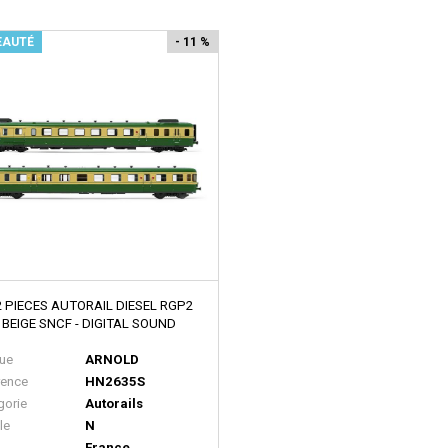
EAUTÉ
- 11 %
2 PIECES AUTORAIL DIESEL RGP2
 BEIGE SNCF - DIGITAL SOUND
ue
ARNOLD
rence
HN2635S
gorie
Autorails
le
N
France