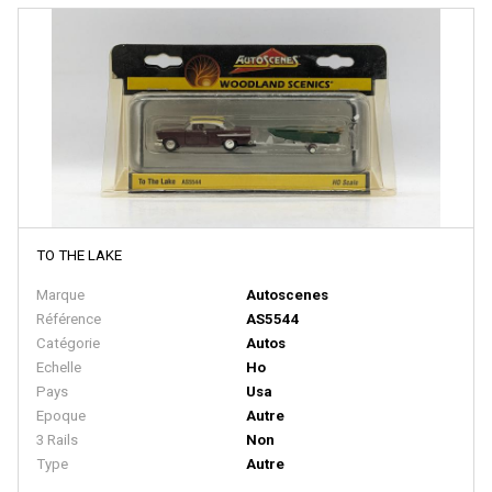
BACHMANN
BALLAN
BASSETT LOWKE
BEMO
BERLINPLAST
BEVBEL
BLMA
TO THE LAKE
BLUFORD SHOPS
Marque
Autoscenes
B MODELS
Référence
AS5544
Catégorie
Autos
BOS-MODELS
Echelle
Ho
BOWSER
Pays
Usa
Epoque
Autre
BRAMOS
3 Rails
Non
BRANCHLINE TRAINS
Type
Autre