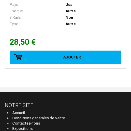
FRATESCHI
Pays
Usa
Epoque
Autre
FULGUREX
3 Rails
Non
GABOR
Type
Autre
GEGE
28,50 €
GENESIS
GILLKIT
AJOUTER
GRAHAM FARISH
GRIP ZECHIN
GUTZOLD
HAG
HATTONS
NOTRE SITE
HAXO MODELE
Accueil
Conditions générales de Vente
HEINZL
Contactez-nous
Expositions