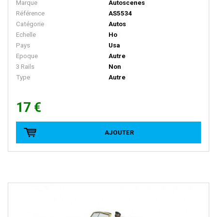
Marque
Autoscenes
Référence
AS5534
D+R MODELLBAHN
Catégorie
Autos
DACKER
Echelle
Ho
Pays
Usa
DAPOL
Epoque
Autre
DECAPOD
3 Rails
Non
Type
Autre
DEKAS
DELUXE
17 €
DE MASSINI
DIECAST MODEL
AJOUTER
Disque Rouge
DM TOYS
DOLISCHO
DRAGON
DYNAM