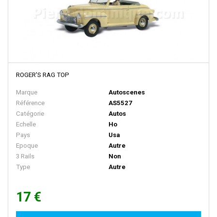
E.T.S
EFE RAIL
EFSI
EKO
ROGER'S RAG TOP
ELEC-TRAINS INTERNATIONAL
Marque
Autoscenes
Elec-Trains International- MMRG
Référence
AS5527
ELECTROTREN
Catégorie
Autos
Echelle
Ho
EPM
Pays
Usa
Epoche
Epoque
Autre
3 Rails
Non
ERIAM
Type
Autre
ESCI
ESU
17 €
EURO-SCALE