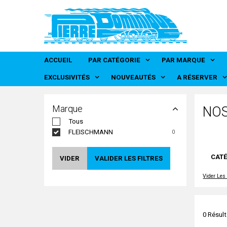
Panneau de gestion des cookies
ACCUEIL
PAR CATÉGORIE
PAR MARQUE
FRADIS - Marque
FRANCE TRA
MMM RG - Marque
RMA - Marque d
EXCLUSIVITÉS
NOUVEAUTÉS
A RÉSERVER
Marque
NOS
Tous
FLEISCHMANN
0
CAT
VIDER
VALIDER LES FILTRES
Vider Les 
0 Résult