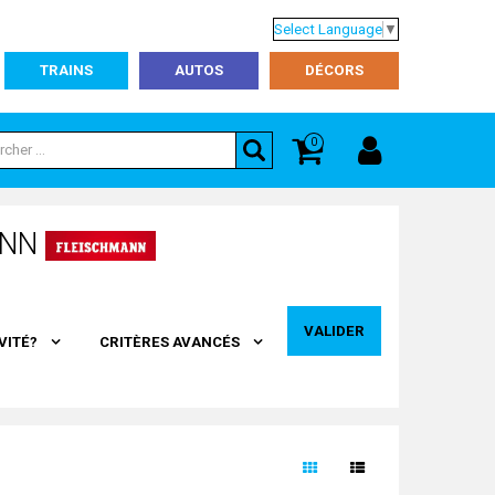
Select Language
▼
TRAINS
AUTOS
DÉCORS
0
ANN
VALIDER
VITÉ?
CRITÈRES AVANCÉS