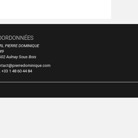
OORDONNÉES
RL PIERRE DOMINIQUE
49
602 Aulnay Sous Bois
ntact@pierredominique.com
. +33 1 48 60 44 84