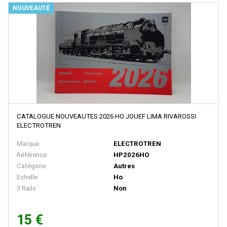
BACHMANN
NOUVEAUTÉ
BALLAN
BASSETT LOWKE
BEMO
BERLINPLAST
BEVBEL
BLMA
CATALOGUE NOUVEAUTES 2026 HO JOUEF LIMA RIVAROSSI
BLUFORD SHOPS
ELECTROTREN
B MODELS
Marque
ELECTROTREN
Référence
HP2026HO
BOS-MODELS
Catégorie
Autres
BOWSER
Echelle
Ho
3 Rails
Non
BRAMOS
BRANCHLINE TRAINS
15 €