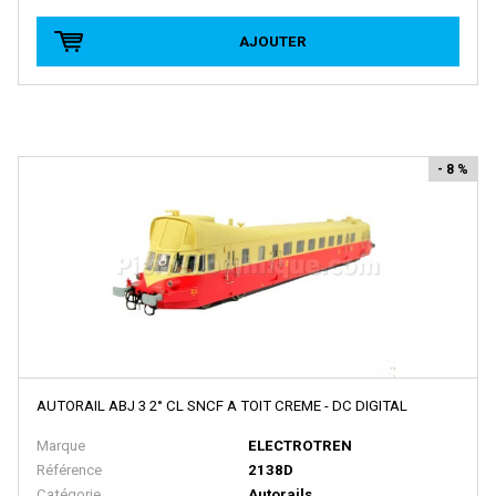
BRAWA
Brekina
AJOUTER
BROADWAY LIMITED IMPORT
BUB
Busch
- 8 %
Cararama
Carmina
Carpena
CHREZO
CLAREL
Classic Metal Works
AUTORAIL ABJ 3 2° CL SNCF A TOIT CREME - DC DIGITAL
COLINTER PRODUCTION
Marque
ELECTROTREN
COLLE 21
Référence
2138D
CON-COR
Catégorie
Autorails