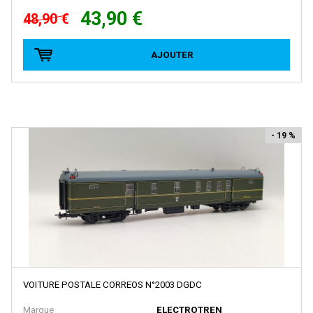
FRATESCHI
43,90 €
48,90 €
FULGUREX
GABOR
AJOUTER
GEGE
GENESIS
GILLKIT
- 19 %
GRAHAM FARISH
GRIP ZECHIN
GUTZOLD
HAG
HATTONS
HAXO MODELE
VOITURE POSTALE CORREOS N°2003 DGDC
HEINZL
Marque
ELECTROTREN