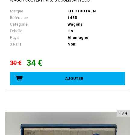
WAGON COUVERT PAROIS COULISSANTE DB
LOCO DIFFUSION
Marque
ELECTROTREN
LOCOSTYL
Référence
1485
Catégorie
Wagons
LOK14
Echelle
Ho
LR Press
Pays
Allemagne
3 Rails
Non
LSM (Limited Series Models)
LSMODELS
34 €
39 €
MABAR
MAINLINE RAILWAYS
AJOUTER
MAKETTE
MANTUA
MARCEL JOLLY MODELISME
- 8 %
MARKLIN
MARKLIN HAMO