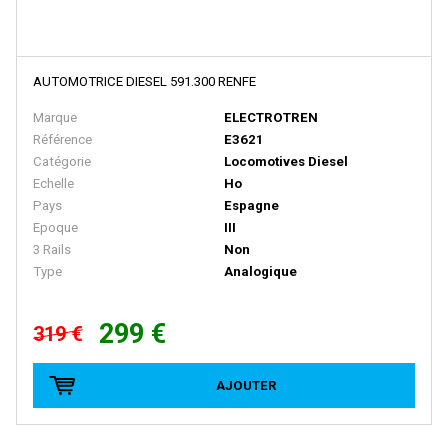
E.T.S
EFE RAIL
AUTOMOTRICE DIESEL 591.300 RENFE
EFSI
Marque
ELECTROTREN
EKO
Référence
E3621
ELEC-TRAINS INTERNATIONAL
Catégorie
Locomotives Diesel
Echelle
Ho
Elec-Trains International- MMRG
Pays
Espagne
ELECTROTREN
Epoque
III
3 Rails
Non
EPM
Type
Analogique
Epoche
299 €
ERIAM
319 €
ESCI
AJOUTER
ESU
EURO-SCALE