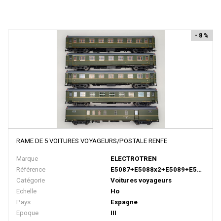
JOUEF
JOUEF CHAMPAGNOLE
- 8 %
JV
KADEE
KATO
KEY IMPORT
KEYSER
Kibri
RAME DE 5 VOITURES VOYAGEURS/POSTALE RENFE
KLEIN MODELLBAHN
Marque
ELECTROTREN
KUEHN-MODELL
Référence
E5087+E5088x2+E5089+E5223
Catégorie
Voitures voyageurs
L'Obsidienne
Echelle
Ho
L.S.L
Pays
Espagne
Epoque
III
L AIGUILLEUR