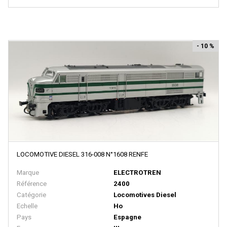
MINICAR
Minichamps
Mini Metals
- 10 %
MINIMODEL' 87
MINIS
Minitrains
MINITRIX
MISTRAL
MKB MODELLE
LOCOMOTIVE DIESEL 316-008 N°1608 RENFE
MKD - Marque Disparue
Marque
ELECTROTREN
MMM RG - Marque Disparue Finition Annees 70
Référence
2400
MODELBEX
Catégorie
Locomotives Diesel
Echelle
Ho
Modell-Einsenbahen - Buhler
Pays
Espagne
Modellauto