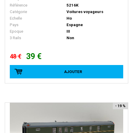
HEKI
Référence
5216K
Heljan
Catégorie
Voitures voyageurs
Echelle
Ho
HERIS
Pays
Espagne
Epoque
III
Herkat
3 Rails
Non
Hermann
Herpa
39 €
48 €
Herpa Exclusive
AJOUTER
Herpa Minitanks
HOBBY66
HOBBYTRAIN
HOCHSTRASSER
- 19 %
HOLLAND RAIL
HORNBY
HORNBY-ACHO