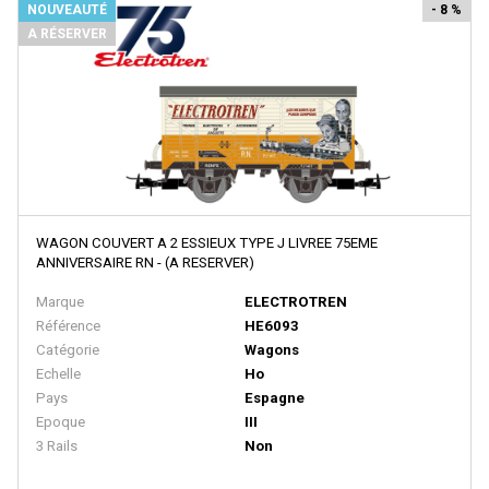
NOUVEAUTÉ
- 8 %
Peco
A RÉSERVER
PERMOT
PIKO
PIKO RDA
PIRATA MODELS
PMT
PN SUD MODELISME
WAGON COUVERT A 2 ESSIEUX TYPE J LIVREE 75EME
ANNIVERSAIRE RN - (A RESERVER)
Pola
Marque
ELECTROTREN
PRALINE
Référence
HE6093
Catégorie
Wagons
Preiser
Echelle
Ho
Primex
Pays
Espagne
Epoque
III
PROTO 1000 SERIES
3 Rails
Non
PROTO 2000 SERIES