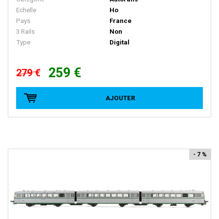
Echelle
Ho
D+R MODELLBAHN
Pays
France
DACKER
3 Rails
Non
Type
Digital
DAPOL
DECAPOD
259 €
279 €
DEKAS
DELUXE
AJOUTER
DE MASSINI
DIECAST MODEL
Disque Rouge
- 7 %
DM TOYS
DOLISCHO
DRAGON
DYNAM