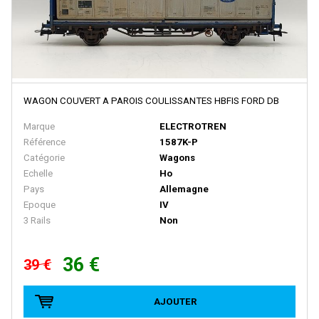
MASTERPIECE
MDM
MEHANO
MERTEN
WAGON COUVERT A PAROIS COULISSANTES HBFIS FORD DB
METAL87
Marque
ELECTROTREN
METRO MODELS
Référence
1587K-P
Metrop
Catégorie
Wagons
Echelle
Ho
MF Train
Pays
Allemagne
MGM
Epoque
IV
3 Rails
Non
MIBER
MICRO-METAKIT
36 €
39 €
MICRO-TRAINS
MICRO CITY
AJOUTER