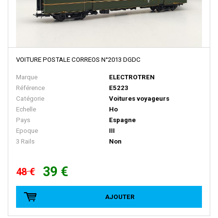
HUET
I.M.U
IBERTREN
VOITURE POSTALE CORREOS N°2013 DGDC
IGRA
Marque
ELECTROTREN
IHC
Référence
E5223
IMC MODELS
Catégorie
Voitures voyageurs
Echelle
Ho
INTERFER
Pays
Espagne
Epoque
III
INTERMOUNTAIN
3 Rails
Non
ITALERI
JAERGERNDORFER
39 €
48 €
JALOPHI
AJOUTER
JCR
JECO AB