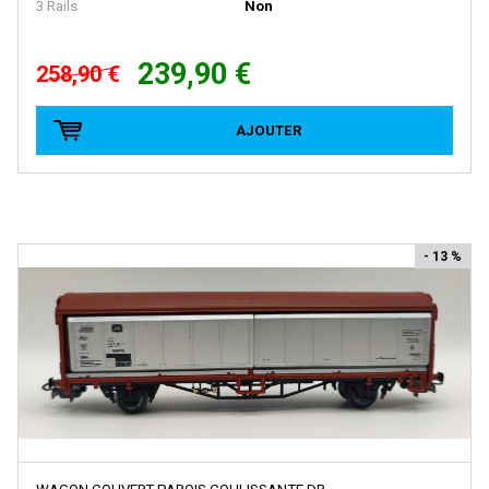
3 Rails
Non
LA VIE DU RAIL
LBF Company
239,90 €
258,90 €
LEMACO / LEMATEC
AJOUTER
LEMKE
LENZ
LEOPOLD HALLING
LGB
- 13 %
LIFE-LIKE-TRAINS
LILIPUT
LIMA
LIMA ITALIA
LIONEL
LMJ MODELES REDUITS