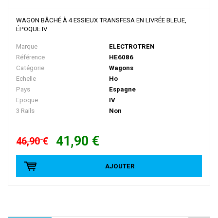
NME
WAGON BÂCHÉ À 4 ESSIEUX TRANSFESA EN LIVRÉE BLEUE,
Noch
ÉPOQUE IV
Norev
Marque
ELECTROTREN
Référence
HE6086
NOVATEUR MODELES
Catégorie
Wagons
NPE SHOWCARS
Echelle
Ho
Pays
Espagne
NZG
Epoque
IV
3 Rails
Non
ORANGUTAN MODEL
Oskar
41,90 €
46,90 €
Overland
Oxford
AJOUTER
PANIER
PARSIFAL
PAUL'S MODEL ART