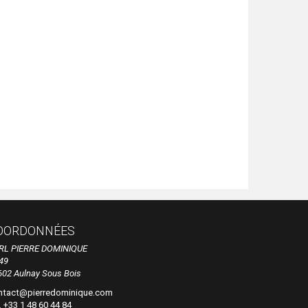
OORDONNÉES
RL PIERRE DOMINIQUE
49
602 Aulnay Sous Bois
ntact@pierredominique.com
. +33 1 48 60 44 84