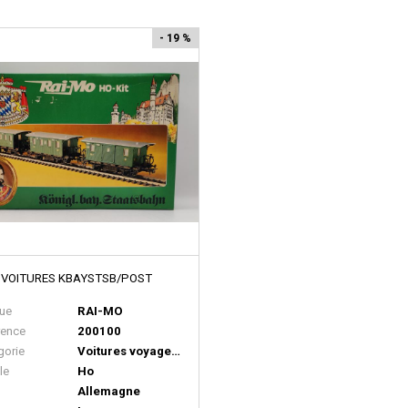
- 19 %
3 VOITURES KBAYSTSB/POST
ue
RAI-MO
rence
200100
gorie
Voitures voyageurs
le
Ho
Allemagne