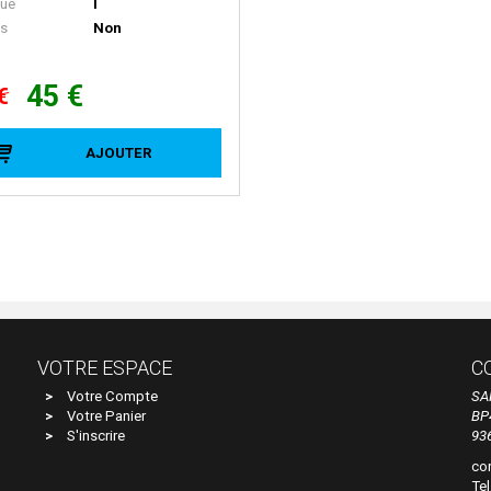
ue
I
ls
Non
45 €
€
AJOUTER
VOTRE ESPACE
C
Votre Compte
SA
Votre Panier
BP
S'inscrire
93
co
Tel