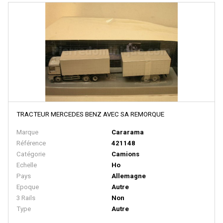
BACHMANN
BALLAN
BASSETT LOWKE
BEMO
BERLINPLAST
BEVBEL
BLMA
TRACTEUR MERCEDES BENZ AVEC SA REMORQUE
BLUFORD SHOPS
Marque
Cararama
B MODELS
Référence
421148
Catégorie
Camions
BOS-MODELS
Echelle
Ho
BOWSER
Pays
Allemagne
Epoque
Autre
BRAMOS
3 Rails
Non
BRANCHLINE TRAINS
Type
Autre