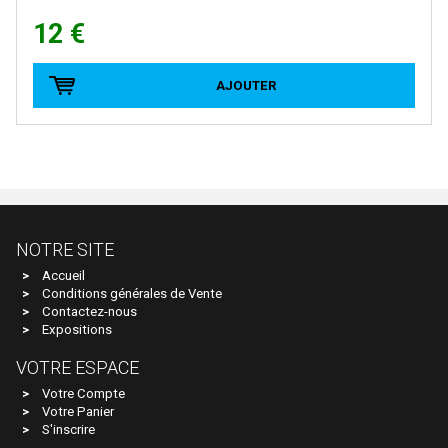
BRAWA
12 €
Brekina
BROADWAY LIMITED IMPORT
AJOUTER
BUB
Busch
Cararama
Carmina
Carpena
NOTRE SITE
CHREZO
Accueil
Conditions générales de Vente
CLAREL
Contactez-nous
Expositions
Classic Metal Works
VOTRE ESPACE
COLINTER PRODUCTION
Votre Compte
COLLE 21
Votre Panier
S'inscrire
CON-COR