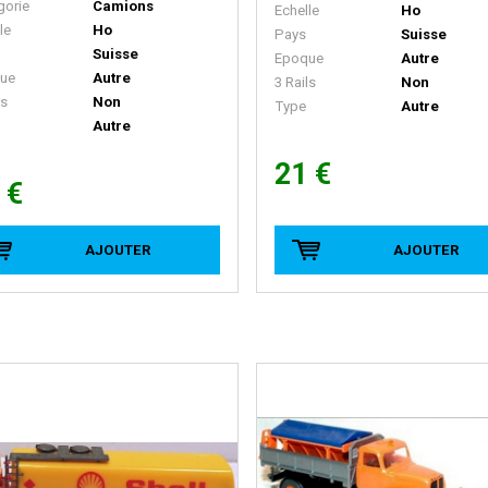
gorie
Camions
Echelle
Ho
le
Ho
Pays
Suisse
Suisse
Epoque
Autre
ue
Autre
3 Rails
Non
ls
Non
Type
Autre
Autre
21 €
 €
AJOUTER
AJOUTER