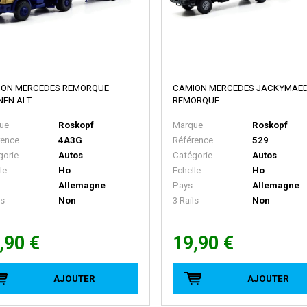
ION MERCEDES REMORQUE
CAMION MERCEDES JACKYMAED
NEN ALT
REMORQUE
ue
Roskopf
Marque
Roskopf
rence
4A3G
Référence
529
gorie
Autos
Catégorie
Autos
le
Ho
Echelle
Ho
Allemagne
Pays
Allemagne
ls
Non
3 Rails
Non
,90 €
19,90 €
AJOUTER
AJOUTER