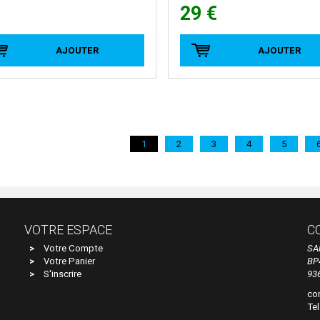
29 €
AJOUTER
AJOUTER
1
2
3
4
5
VOTRE ESPACE
C
Votre Compte
SA
Votre Panier
BP
S'inscrire
93
co
Tel