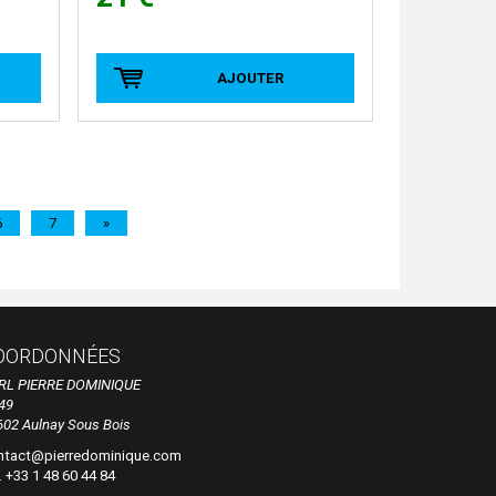
AJOUTER
6
7
»
OORDONNÉES
RL PIERRE DOMINIQUE
49
602 Aulnay Sous Bois
ntact@pierredominique.com
. +33 1 48 60 44 84