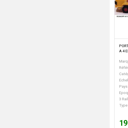
PORT
A 4 
Marq
Réfé
Caté
Echel
Pays
Epoq
3 Rai
Type
19