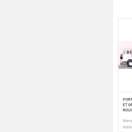
PORT
ET G
ROU
Marq
Réfé