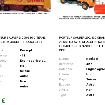
EUR SAURER D 290/330 CITERNE
PORTEUR SAURER 290/330 ORA
ESSIEUX JAUNE ET ROUGE SHELL
2 ESSIEUX AVEC CHASSE NEIGE
ET SABLEUSE ORANGE ET BLEU 
ue
Roskopf
DDE
rence
411
Marque
Roskopf
gorie
Engins agricoles/travaux
Référence
427
le
Ho
Catégorie
Suisse
Echelle
Ho
ue
Autre
Pays
Suisse
ls
Non
Epoque
Autre
Autre
3 Rails
Non
Type
Autre
 €