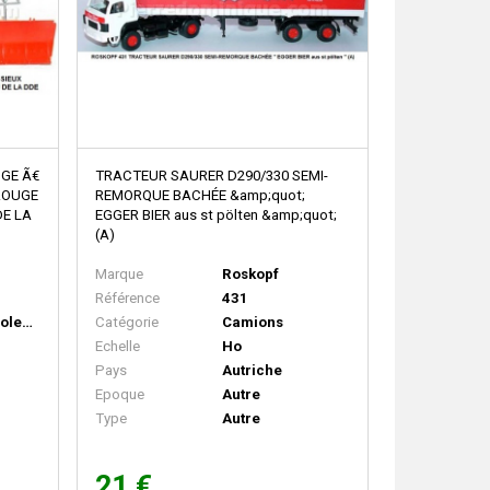
NGE Ã€
TRACTEUR SAURER D290/330 SEMI-
 ROUGE
REMORQUE BACHÉE &amp;quot;
DE LA
EGGER BIER aus st pölten &amp;quot;
(A)
Marque
Roskopf
Référence
431
Engins agricoles/travaux
Catégorie
Camions
Echelle
Ho
Pays
Autriche
Epoque
Autre
Type
Autre
21 €