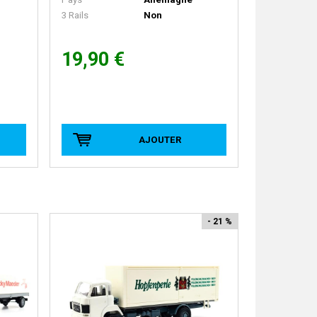
3 Rails
Non
19,90 €
AJOUTER
- 21 %