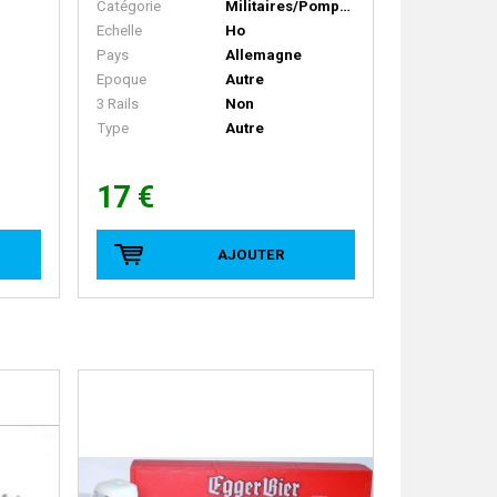
Catégorie
Militaires/Pompiers/Polices/Ambulances
Echelle
Ho
Pays
Allemagne
Epoque
Autre
3 Rails
Non
Type
Autre
17 €
AJOUTER