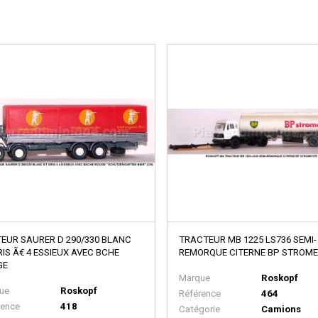
EUR SAURER D 290/330 BLANC
TRACTEUR MB 1225 LS736 SEMI-
RIS Ã€ 4 ESSIEUX AVEC BCHE
REMORQUE CITERNE BP STROM
GE
Marque
Roskopf
ue
Roskopf
Référence
464
rence
418
Catégorie
Camions