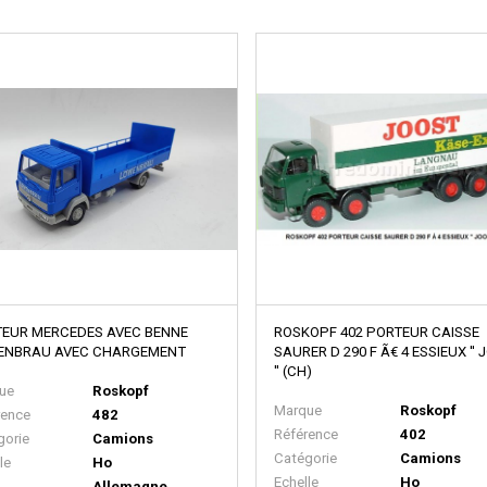
EUR MERCEDES AVEC BENNE
ROSKOPF 402 PORTEUR CAISSE
ENBRAU AVEC CHARGEMENT
SAURER D 290 F Ã€ 4 ESSIEUX ''
'' (CH)
ue
Roskopf
Marque
Roskopf
rence
482
Référence
402
gorie
Camions
Catégorie
Camions
le
Ho
Echelle
Ho
Allemagne