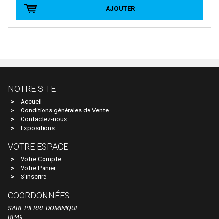
BRAWA
AJOUTER
Brekina
BROADWAY LIMITED IMPORT
BUB
Busch
Cararama
NOTRE SITE
Carmina
Accueil
Conditions générales de Vente
Carpena
Contactez-nous
Expositions
CHREZO
VOTRE ESPACE
CLAREL
Votre Compte
Classic Metal Works
Votre Panier
S'inscrire
COLINTER PRODUCTION
COORDONNÉES
COLLE 21
SARL PIERRE DOMINIQUE
CON-COR
BP49