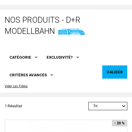
Voitures Voyageurs
Artitec
Véhicules
ARTRAIN
NOS PRODUITS - D+R
Wagons
AS
MODELLBAHN
Atelier Debelleyme
ATHEARN
ATLAS
CATÉGORIE
EXCLUSIVITÉ?
ATLAS EDITION
VALIDER
ATM
CRITÈRES AVANCÉS
Auhagen
Vider Les Filtres
Autoscenes
AVAN STYLE
1 Résultat
AWM
- 20 %
AZAR MODELS