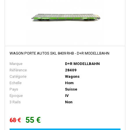
BACHMANN
BALLAN
BASSETT LOWKE
BEMO
BERLINPLAST
BEVBEL
WAGON PORTE AUTOS SKL 8409 RHB - D+R MODELLBAHN
BLMA
Marque
D+R MODELLBAHN
Référence
28409
BLUFORD SHOPS
Catégorie
Wagons
B MODELS
Echelle
Hom
Pays
Suisse
BOS-MODELS
Epoque
IV
BOWSER
3 Rails
Non
BRAMOS
55 €
68 €
BRANCHLINE TRAINS