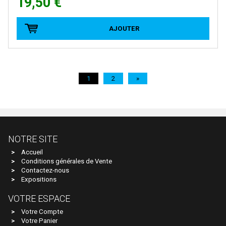
19,50 €
PZ-MODEL
QUICK
AJOUTER
R+H MODELLAUTO
R37
RAI-MO
1
2
»
RAIL 43
RAILTOP MODELL
RAPIDO TRAINS
NOTRE SITE
RED CABOOSE
Accueil
REE MODELES
Conditions générales de Vente
Contactez-nous
REPLICA RAILWAYS
Expositions
Retro 87
VOTRE ESPACE
Votre Compte
Revell
Votre Panier