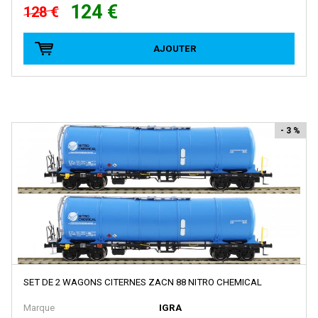
124 €
FRATESCHI
128 €
FULGUREX
AJOUTER
GABOR
GEGE
GENESIS
GILLKIT
- 3 %
GRAHAM FARISH
GRIP ZECHIN
GUTZOLD
HAG
HATTONS
HAXO MODELE
SET DE 2 WAGONS CITERNES ZACN 88 NITRO CHEMICAL
HEINZL
Marque
IGRA