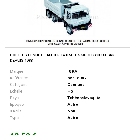
Peco
PERMOT
PIKO
PIKO RDA
PIRATA MODELS
PORTEUR BENNE CHANTIER TATRA 815 6X6 3 ESSIEUX GRIS
PMT
DEPUIS 1983
PN SUD MODELISME
Marque
IGRA
Pola
Référence
66818002
Catégorie
Camions
PRALINE
Echelle
Ho
Preiser
Pays
Tchécoslovaquie
Epoque
Autre
Primex
3 Rails
Non
Type
Autre
PROTO 1000 SERIES
PROTO 2000 SERIES