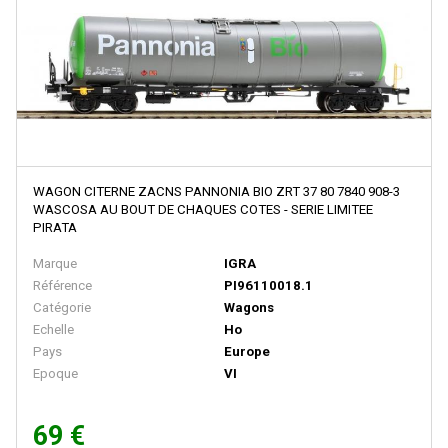
BACHMANN
BALLAN
BASSETT LOWKE
BEMO
BERLINPLAST
BEVBEL
WAGON CITERNE ZACNS PANNONIA BIO ZRT 37 80 7840 908-3
WASCOSA AU BOUT DE CHAQUES COTES - SERIE LIMITEE
BLMA
PIRATA
BLUFORD SHOPS
Marque
IGRA
B MODELS
Référence
PI96110018.1
Catégorie
Wagons
BOS-MODELS
Echelle
Ho
BOWSER
Pays
Europe
Epoque
VI
BRAMOS
BRANCHLINE TRAINS
69 €