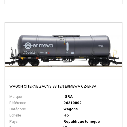
MINICAR
Minichamps
Mini Metals
MINIMODEL' 87
MINIS
Minitrains
MINITRIX
MISTRAL
MKB MODELLE
WAGON CITERNE ZACNS 88 TEN ERMEWA CZ-ERSA
MKD - Marque Disparue
Marque
IGRA
MMM RG - Marque Disparue Finition Annees 70
Référence
96210002
MODELBEX
Catégorie
Wagons
Echelle
Ho
Modell-Einsenbahen - Buhler
Pays
Republique tcheque
Modellauto