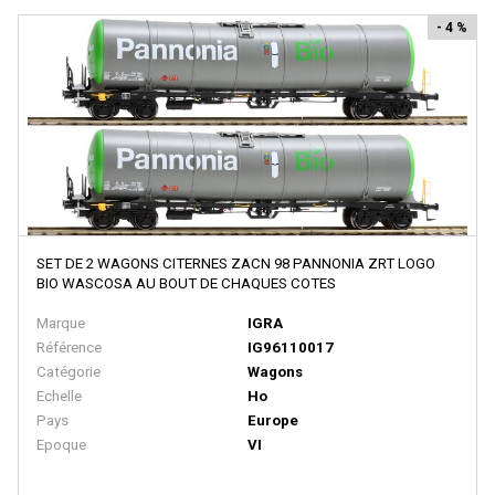
EURO MODELL
- 4 %
EXACTRAIL
EXACT TRAIN
Faller
FB SYSTEMS
Ferfyx
FERRO TRAIN
SET DE 2 WAGONS CITERNES ZACN 98 PANNONIA ZRT LOGO
FISCHER
BIO WASCOSA AU BOUT DE CHAQUES COTES
FLEISCHMANN
Marque
IGRA
Référence
IG96110017
FOX VALLEY MODELS
Catégorie
Wagons
FR
Echelle
Ho
Pays
Europe
FRADIS - Marque Disparue, Finition Années 70
Epoque
VI
FRANCE TRAINS - Marque Disparue