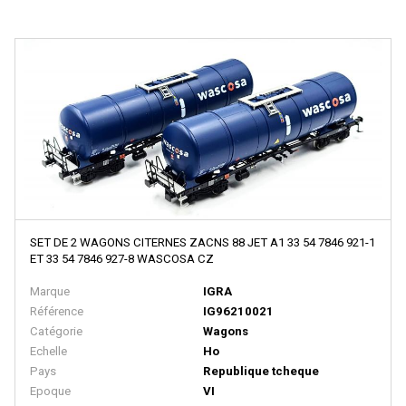
JOUEF
JOUEF CHAMPAGNOLE
JV
KADEE
KATO
KEY IMPORT
KEYSER
Kibri
SET DE 2 WAGONS CITERNES ZACNS 88 JET A1 33 54 7846 921-1
ET 33 54 7846 927-8 WASCOSA CZ
KLEIN MODELLBAHN
Marque
IGRA
KUEHN-MODELL
Référence
IG96210021
Catégorie
Wagons
L'Obsidienne
Echelle
Ho
L.S.L
Pays
Republique tcheque
Epoque
VI
L AIGUILLEUR