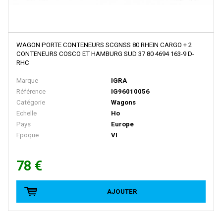
HUET
I.M.U
WAGON PORTE CONTENEURS SCGNSS 80 RHEIN CARGO + 2
IBERTREN
CONTENEURS COSCO ET HAMBURG SUD 37 80 4694 163-9 D-
RHC
IGRA
Marque
IGRA
IHC
Référence
IG96010056
IMC MODELS
Catégorie
Wagons
Echelle
Ho
INTERFER
Pays
Europe
INTERMOUNTAIN
Epoque
VI
ITALERI
78 €
JAERGERNDORFER
JALOPHI
AJOUTER
JCR
JECO AB