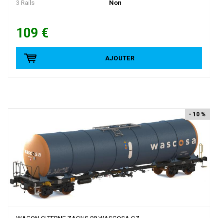
3 Rails
Non
LA VIE DU RAIL
LBF Company
109 €
LEMACO / LEMATEC
AJOUTER
LEMKE
LENZ
LEOPOLD HALLING
LGB
- 10 %
LIFE-LIKE-TRAINS
LILIPUT
LIMA
LIMA ITALIA
LIONEL
LMJ MODELES REDUITS