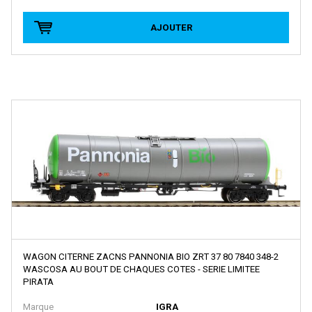
BRAWA
Brekina
AJOUTER
BROADWAY LIMITED IMPORT
BUB
Busch
Cararama
Carmina
Carpena
CHREZO
CLAREL
Classic Metal Works
WAGON CITERNE ZACNS PANNONIA BIO ZRT 37 80 7840 348-2
COLINTER PRODUCTION
WASCOSA AU BOUT DE CHAQUES COTES - SERIE LIMITEE
PIRATA
COLLE 21
Marque
IGRA
CON-COR