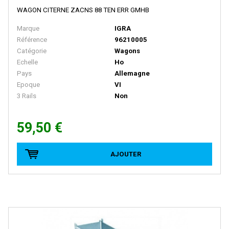
WAGON CITERNE ZACNS 88 TEN ERR GMHB
NME
Marque
IGRA
Noch
Référence
96210005
Norev
Catégorie
Wagons
Echelle
Ho
NOVATEUR MODELES
Pays
Allemagne
NPE SHOWCARS
Epoque
VI
3 Rails
Non
NZG
ORANGUTAN MODEL
59,50 €
Oskar
Overland
AJOUTER
Oxford
PANIER
PARSIFAL
PAUL'S MODEL ART