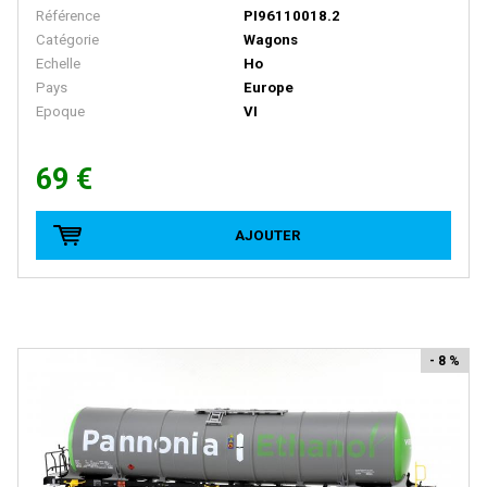
Référence
PI96110018.2
D+R MODELLBAHN
Catégorie
Wagons
Echelle
Ho
DACKER
Pays
Europe
DAPOL
Epoque
VI
DECAPOD
69 €
DEKAS
DELUXE
AJOUTER
DE MASSINI
DIECAST MODEL
Disque Rouge
- 8 %
DM TOYS
DOLISCHO
DRAGON
DYNAM