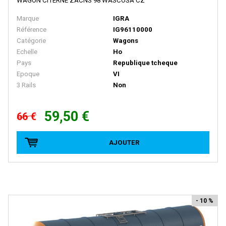
WAGON CITERNE ZACNS 98 WASCOSA CZ
LOCO DIFFUSION
Marque
IGRA
LOCOSTYL
Référence
IG96110000
Catégorie
Wagons
LOK14
Echelle
Ho
LR Press
Pays
Republique tcheque
Epoque
VI
LSM (Limited Series Models)
3 Rails
Non
LSMODELS
MABAR
59,50 €
66 €
MAINLINE RAILWAYS
AJOUTER
MAKETTE
MANTUA
MARCEL JOLLY MODELISME
MARKLIN
- 10 %
MARKLIN HAMO