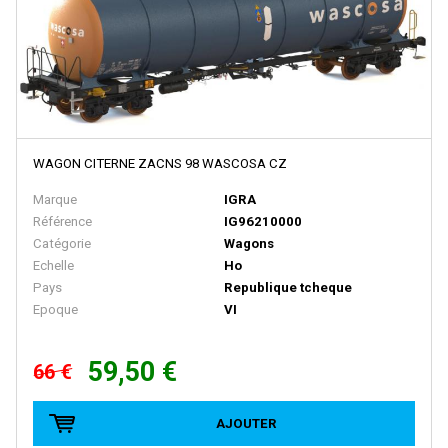
MASTERPIECE
MDM
MEHANO
MERTEN
METAL87
WAGON CITERNE ZACNS 98 WASCOSA CZ
METRO MODELS
Marque
IGRA
Metrop
Référence
IG96210000
Catégorie
Wagons
MF Train
Echelle
Ho
MGM
Pays
Republique tcheque
Epoque
VI
MIBER
MICRO-METAKIT
59,50 €
66 €
MICRO-TRAINS
MICRO CITY
AJOUTER