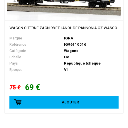
E.T.S
EFE RAIL
EFSI
WAGON CITERNE ZACN 98 ETHANOL DE PANNONIA CZ WASCO
EKO
Marque
IGRA
Référence
IG96110016
ELEC-TRAINS INTERNATIONAL
Catégorie
Wagons
Elec-Trains International- MMRG
Echelle
Ho
Pays
Republique tcheque
ELECTROTREN
Epoque
VI
EPM
Epoche
69 €
75 €
ERIAM
AJOUTER
ESCI
ESU
EURO-SCALE