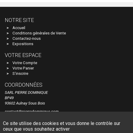
EURO MODELL
EXACTRAIL
NOTRE SITE
EXACT TRAIN
Accueil
Conditions générales de Vente
Faller
Contactez-nous
Expositions
FB SYSTEMS
VOTRE ESPACE
Ferfyx
Votre Compte
FERRO TRAIN
Votre Panier
S'inscrire
FISCHER
COORDONNÉES
FLEISCHMANN
SARL PIERRE DOMINIQUE
FOX VALLEY MODELS
BP49
93602 Aulnay Sous Bois
FR
contact@pierredominique.com
FRADIS - Marque Disparue, Finition Années 70
Tel. +33 1 48 60 44 84
Ce site utilise des cookies et vous donne le contrôle sur
FRANCE TRAINS - Marque Disparue
© Pierre Dominique
Made by Dune Gestion
ceux que vous souhaitez activer