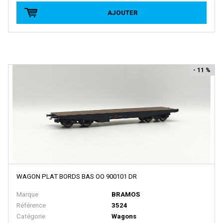
BRAWA
AJOUTER
Brekina
BROADWAY LIMITED IMPORT
BUB
Busch
- 11 %
Cararama
Carmina
Carpena
CHREZO
CLAREL
Classic Metal Works
WAGON PLAT BORDS BAS OO 900101 DR
COLINTER PRODUCTION
Marque
BRAMOS
COLLE 21
Référence
3524
Catégorie
Wagons
CON-COR