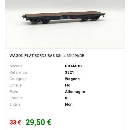
BACHMANN
BALLAN
BASSETT LOWKE
BEMO
BERLINPLAST
BEVBEL
WAGON PLAT BORDS BAS SSms 654196 DR
BLMA
Marque
BRAMOS
BLUFORD SHOPS
Référence
3521
Catégorie
Wagons
B MODELS
Echelle
Ho
BOS-MODELS
Pays
Allemagne
Epoque
III
BOWSER
3 Rails
Non
BRAMOS
29,50 €
BRANCHLINE TRAINS
33 €