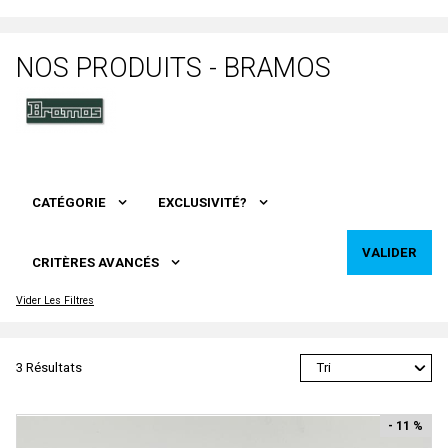
Voitures Voyageurs
Artitec
Véhicules
ARTRAIN
NOS PRODUITS - BRAMOS
Wagons
AS
Atelier Debelleyme
ATHEARN
ATLAS
CATÉGORIE
EXCLUSIVITÉ?
ATLAS EDITION
ATM
VALIDER
CRITÈRES AVANCÉS
Auhagen
Vider Les Filtres
Autoscenes
AVAN STYLE
3 Résultats
AWM
AZAR MODELS
- 11 %