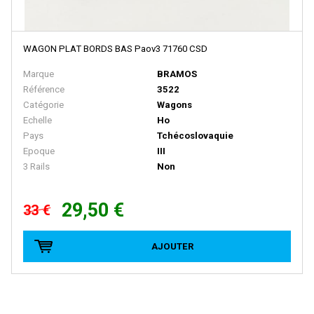
E.T.S
EFE RAIL
WAGON PLAT BORDS BAS Paov3 71760 CSD
EFSI
Marque
BRAMOS
EKO
Référence
3522
Catégorie
Wagons
ELEC-TRAINS INTERNATIONAL
Echelle
Ho
Elec-Trains International- MMRG
Pays
Tchécoslovaquie
Epoque
III
ELECTROTREN
3 Rails
Non
EPM
29,50 €
Epoche
33 €
ERIAM
AJOUTER
ESCI
ESU
EURO-SCALE