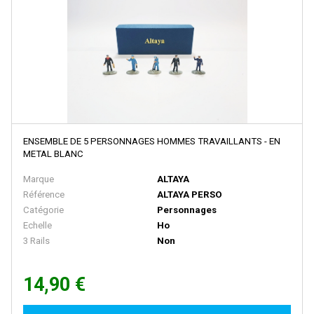
D+R MODELLBAHN
DACKER
DAPOL
DECAPOD
DEKAS
DELUXE
ENSEMBLE DE 5 PERSONNAGES HOMMES TRAVAILLANTS - EN
METAL BLANC
DE MASSINI
Marque
ALTAYA
DIECAST MODEL
Référence
ALTAYA PERSO
Catégorie
Personnages
Disque Rouge
Echelle
Ho
DM TOYS
3 Rails
Non
DOLISCHO
14,90 €
DRAGON
DYNAM