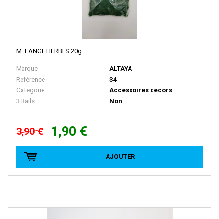
BRAWA
Brekina
BROADWAY LIMITED IMPORT
BUB
MELANGE HERBES 20g
Busch
Marque
ALTAYA
Référence
34
Cararama
Catégorie
Accessoires décors
Carmina
3 Rails
Non
Carpena
1,90 €
3,90 €
CHREZO
CLAREL
AJOUTER
Classic Metal Works
COLINTER PRODUCTION
COLLE 21
CON-COR