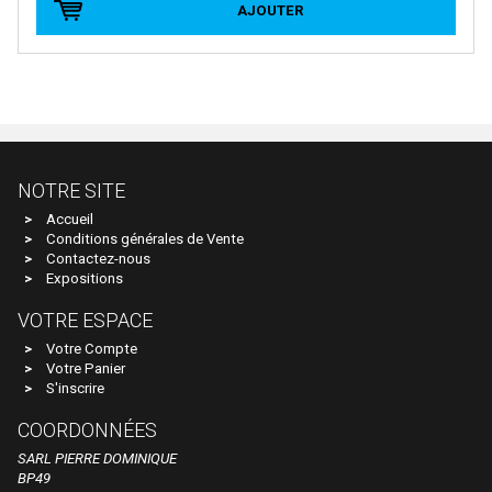
AJOUTER
E.T.S
EFE RAIL
EFSI
EKO
ELEC-TRAINS INTERNATIONAL
NOTRE SITE
Elec-Trains International- MMRG
Accueil
Conditions générales de Vente
ELECTROTREN
Contactez-nous
Expositions
EPM
VOTRE ESPACE
Epoche
Votre Compte
ERIAM
Votre Panier
S'inscrire
ESCI
COORDONNÉES
ESU
SARL PIERRE DOMINIQUE
EURO-SCALE
BP49