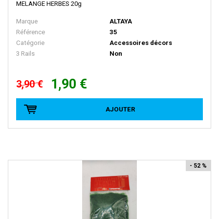
BACHMANN
MELANGE HERBES 20g
BALLAN
Marque
ALTAYA
Référence
35
BASSETT LOWKE
Catégorie
Accessoires décors
BEMO
3 Rails
Non
BERLINPLAST
1,90 €
3,90 €
BEVBEL
BLMA
AJOUTER
BLUFORD SHOPS
B MODELS
BOS-MODELS
- 52 %
BOWSER
BRAMOS
BRANCHLINE TRAINS