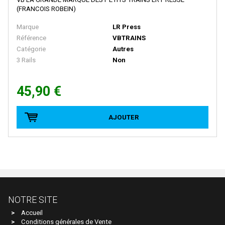
BACHMANN
(FRANCOIS ROBEIN)
BALLAN
Marque
LR Press
BASSETT LOWKE
Référence
VBTRAINS
Catégorie
Autres
BEMO
3 Rails
Non
BERLINPLAST
45,90 €
BEVBEL
BLMA
AJOUTER
BLUFORD SHOPS
B MODELS
BOS-MODELS
BOWSER
BRAMOS
NOTRE SITE
BRANCHLINE TRAINS
Accueil
Conditions générales de Vente