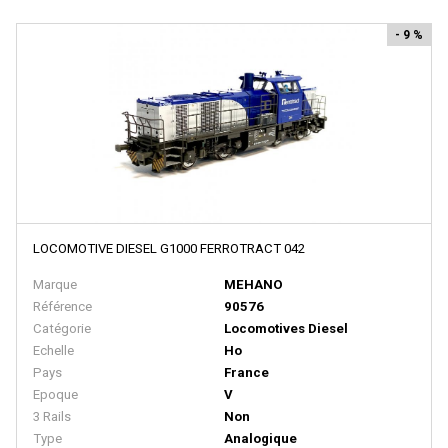
HUET
- 9 %
I.M.U
IBERTREN
IGRA
IHC
IMC MODELS
INTERFER
LOCOMOTIVE DIESEL G1000 FERROTRACT 042
INTERMOUNTAIN
Marque
MEHANO
ITALERI
Référence
90576
Catégorie
Locomotives Diesel
JAERGERNDORFER
Echelle
Ho
JALOPHI
Pays
France
Epoque
V
JCR
3 Rails
Non
Type
Analogique
JECO AB