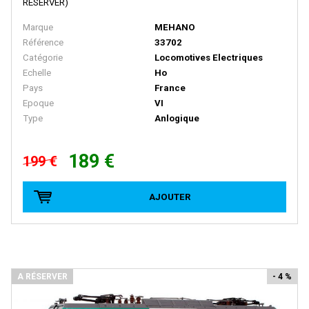
RESERVER)
LA VIE DU RAIL
Marque
MEHANO
LBF Company
Référence
33702
Catégorie
Locomotives Electriques
LEMACO / LEMATEC
Echelle
Ho
LEMKE
Pays
France
Epoque
VI
LENZ
Type
Anlogique
LEOPOLD HALLING
LGB
189 €
199 €
LIFE-LIKE-TRAINS
AJOUTER
LILIPUT
LIMA
LIMA ITALIA
LIONEL
A RÉSERVER
- 4 %
LMJ MODELES REDUITS