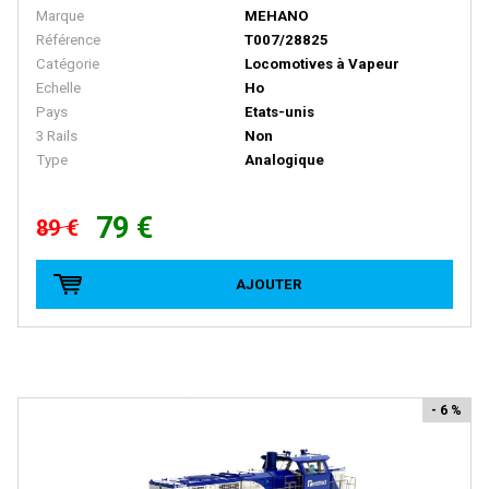
Marque
MEHANO
D+R MODELLBAHN
Référence
T007/28825
Catégorie
Locomotives à Vapeur
DACKER
Echelle
Ho
DAPOL
Pays
Etats-unis
3 Rails
Non
DECAPOD
Type
Analogique
DEKAS
DELUXE
79 €
89 €
DE MASSINI
AJOUTER
DIECAST MODEL
Disque Rouge
DM TOYS
DOLISCHO
- 6 %
DRAGON
DYNAM