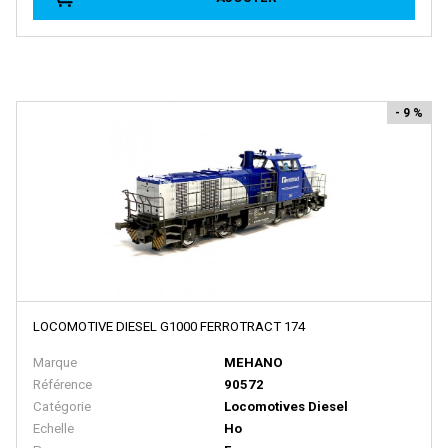
EURO MODELL
EXACTRAIL
EXACT TRAIN
- 9 %
Faller
FB SYSTEMS
Ferfyx
FERRO TRAIN
FISCHER
FLEISCHMANN
FOX VALLEY MODELS
LOCOMOTIVE DIESEL G1000 FERROTRACT 174
FR
Marque
MEHANO
Référence
90572
FRADIS - Marque Disparue, Finition Années 70
Catégorie
Locomotives Diesel
FRANCE TRAINS - Marque Disparue
Echelle
Ho