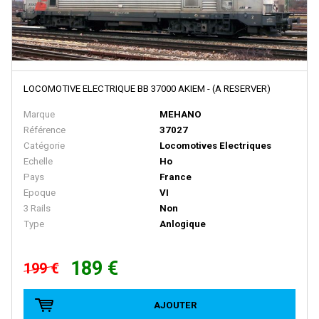
MODELLBAHN UNION
Model Loco
MODEL POWER
LOCOMOTIVE ELECTRIQUE BB 37000 AKIEM - (A RESERVER)
MODEL SCENE
Marque
MEHANO
Motorart
Référence
37027
Mougel
Catégorie
Locomotives Electriques
Echelle
Ho
MTH
Pays
France
MTR EXCLUSIVE
Epoque
VI
3 Rails
Non
MZZ
Type
Anlogique
N-TRAIN
189 €
NCE
199 €
NEO
AJOUTER
NLOOK