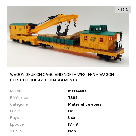
BACHMANN
- 19 %
BALLAN
BASSETT LOWKE
BEMO
BERLINPLAST
BEVBEL
BLMA
BLUFORD SHOPS
WAGON GRUE CHICAGO AND NORTH WESTERN + WAGON
PORTE FLECHE AVEC CHARGEMENTS
B MODELS
Marque
MEHANO
BOS-MODELS
Référence
T305
Catégorie
Matériel de voies
BOWSER
Echelle
Ho
BRAMOS
Pays
Usa
Epoque
IV - V
BRANCHLINE TRAINS
3 Rails
Non