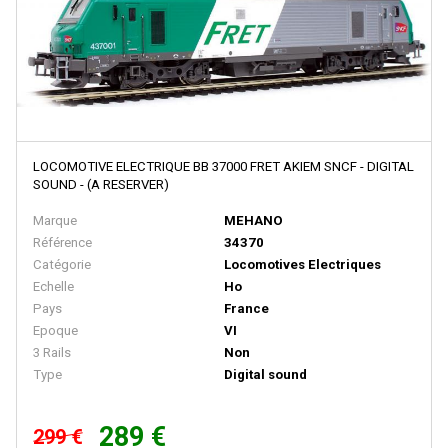
LOCO DIFFUSION
LOCOSTYL
LOK14
LR Press
LSM (Limited Series Models)
LOCOMOTIVE ELECTRIQUE BB 37000 FRET AKIEM SNCF - DIGITAL
LSMODELS
SOUND - (A RESERVER)
MABAR
Marque
MEHANO
Référence
34370
MAINLINE RAILWAYS
Catégorie
Locomotives Electriques
MAKETTE
Echelle
Ho
Pays
France
MANTUA
Epoque
VI
3 Rails
Non
MARCEL JOLLY MODELISME
Type
Digital sound
MARKLIN
MARKLIN HAMO
289 €
299 €