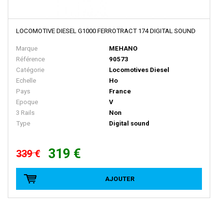
HEKI
Heljan
LOCOMOTIVE DIESEL G1000 FERROTRACT 174 DIGITAL SOUND
HERIS
Marque
MEHANO
Herkat
Référence
90573
Hermann
Catégorie
Locomotives Diesel
Echelle
Ho
Herpa
Pays
France
Herpa Exclusive
Epoque
V
3 Rails
Non
Herpa Minitanks
Type
Digital sound
HOBBY66
319 €
HOBBYTRAIN
339 €
HOCHSTRASSER
AJOUTER
HOLLAND RAIL
HORNBY
HORNBY-ACHO