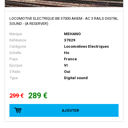
PZ-MODEL
QUICK
LOCOMOTIVE ELECTRIQUE BB 37000 AKIEM - AC 3 RAILS DIGITAL
R+H MODELLAUTO
SOUND - (A RESERVER)
R37
Marque
MEHANO
Référence
37029
RAI-MO
Catégorie
Locomotives Electriques
RAIL 43
Echelle
Ho
Pays
France
RAILTOP MODELL
Epoque
VI
RAPIDO TRAINS
3 Rails
Oui
Type
Digital sound
RED CABOOSE
REE MODELES
289 €
299 €
REPLICA RAILWAYS
Retro 87
AJOUTER
Revell