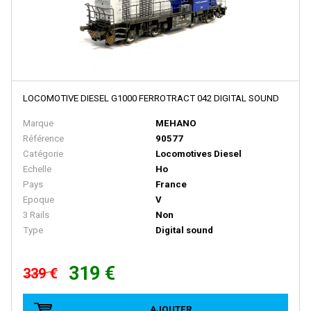
E.T.S
EFE RAIL
EFSI
EKO
LOCOMOTIVE DIESEL G1000 FERROTRACT 042 DIGITAL SOUND
ELEC-TRAINS INTERNATIONAL
Marque
MEHANO
Elec-Trains International- MMRG
Référence
90577
Catégorie
Locomotives Diesel
ELECTROTREN
Echelle
Ho
EPM
Pays
France
Epoque
V
Epoche
3 Rails
Non
ERIAM
Type
Digital sound
ESCI
319 €
339 €
ESU
EURO-SCALE
AJOUTER