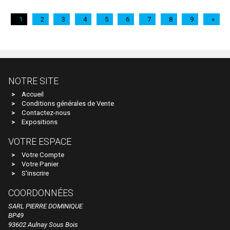
RIBU
1
2
3
4
5
6
7
8
9
»
RICKO
Rietze
RIVAROSSI
RIVAROSSI ITALIA
NOTRE SITE
RMA - Marque Disparue Finition Annees 70
Accueil
Conditions générales de Vente
ROCKY RAIL
Contactez-nous
Expositions
ROCO ETRANGER
VOTRE ESPACE
ROCO FRANCE
Votre Compte
Roco Miniatur Modell
Votre Panier
S'inscrire
Roco Minitanks
COORDONNÉES
ROKUHAN
SARL PIERRE DOMINIQUE
ROS
BP49
93602 Aulnay Sous Bois