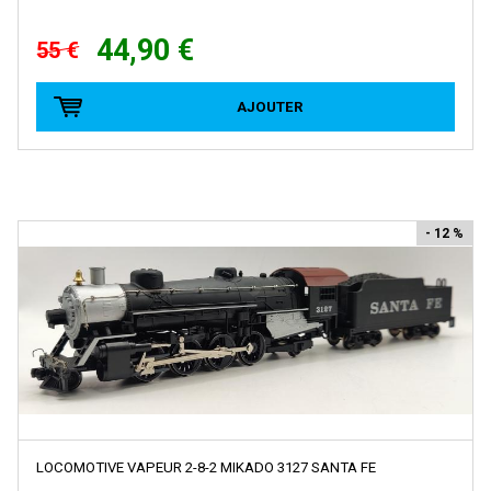
BRAWA
Brekina
44,90 €
55 €
BROADWAY LIMITED IMPORT
AJOUTER
BUB
Busch
Cararama
Carmina
- 12 %
Carpena
CHREZO
CLAREL
Classic Metal Works
COLINTER PRODUCTION
COLLE 21
LOCOMOTIVE VAPEUR 2-8-2 MIKADO 3127 SANTA FE
CON-COR