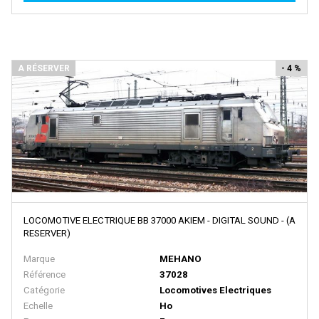
NME
Noch
Norev
A RÉSERVER
- 4 %
NOVATEUR MODELES
NPE SHOWCARS
NZG
ORANGUTAN MODEL
Oskar
Overland
LOCOMOTIVE ELECTRIQUE BB 37000 AKIEM - DIGITAL SOUND - (A
RESERVER)
Oxford
Marque
MEHANO
PANIER
Référence
37028
PARSIFAL
Catégorie
Locomotives Electriques
Echelle
Ho
PAUL'S MODEL ART