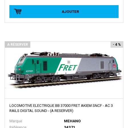
MASTERPIECE
AJOUTER
MDM
MEHANO
MERTEN
METAL87
A RÉSERVER
- 4 %
METRO MODELS
Metrop
MF Train
MGM
MIBER
MICRO-METAKIT
LOCOMOTIVE ELECTRIQUE BB 37000 FRET AKIEM SNCF - AC 3
MICRO-TRAINS
RAILS DIGITAL SOUND - (A RESERVER)
MICRO CITY
Marque
MEHANO
Référence
34371