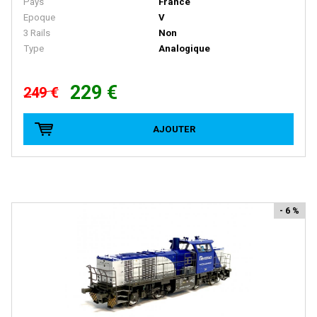
Pays
France
FRATESCHI
Epoque
V
FULGUREX
3 Rails
Non
Type
Analogique
GABOR
GEGE
229 €
249 €
GENESIS
GILLKIT
AJOUTER
GRAHAM FARISH
GRIP ZECHIN
GUTZOLD
- 6 %
HAG
HATTONS
HAXO MODELE
HEINZL