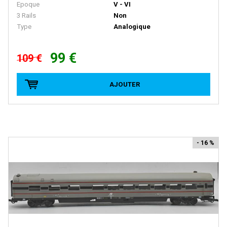
Epoque
V - VI
FRATESCHI
3 Rails
Non
FULGUREX
Type
Analogique
GABOR
99 €
109 €
GEGE
GENESIS
AJOUTER
GILLKIT
GRAHAM FARISH
GRIP ZECHIN
GUTZOLD
- 16 %
HAG
HATTONS
HAXO MODELE
HEINZL