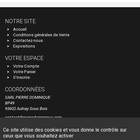
HUET
NOTRE SITE
I.M.U
Accueil
IBERTREN
Conditions générales de Vente
Contactez-nous
IGRA
Expositions
IHC
VOTRE ESPACE
IMC MODELS
Votre Compte
Votre Panier
INTERFER
S'inscrire
INTERMOUNTAIN
COORDONNÉES
ITALERI
SARL PIERRE DOMINIQUE
BP49
JAERGERNDORFER
93602 Aulnay Sous Bois
JALOPHI
contact@pierredominique.com
Tel. +33 1 48 60 44 84
JCR
Ce site utilise des cookies et vous donne le contrôle sur
© Pierre Dominique
Made by Dune Gestion
ceux que vous souhaitez activer
JECO AB