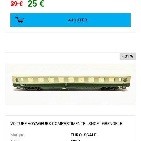
BRAWA
25 €
39 €
Brekina
AJOUTER
BROADWAY LIMITED IMPORT
BUB
Busch
Cararama
- 31 %
Carmina
Carpena
CHREZO
CLAREL
Classic Metal Works
COLINTER PRODUCTION
VOITURE VOYAGEURS COMPARTIMENTE - SNCF - GRENOBLE
COLLE 21
Marque
EURO-SCALE
CON-COR