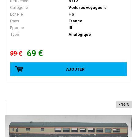
Référence
8712
Catégorie
Voitures voyageurs
D+R MODELLBAHN
Echelle
Ho
DACKER
Pays
France
Epoque
III
DAPOL
Type
Analogique
DECAPOD
DEKAS
69 €
99 €
DELUXE
AJOUTER
DE MASSINI
DIECAST MODEL
Disque Rouge
DM TOYS
- 16 %
DOLISCHO
DRAGON
DYNAM