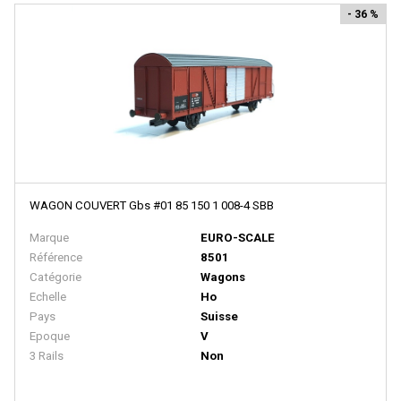
BACHMANN
- 36 %
BALLAN
BASSETT LOWKE
BEMO
BERLINPLAST
BEVBEL
BLMA
WAGON COUVERT Gbs #01 85 150 1 008-4 SBB
BLUFORD SHOPS
Marque
EURO-SCALE
B MODELS
Référence
8501
Catégorie
Wagons
BOS-MODELS
Echelle
Ho
BOWSER
Pays
Suisse
Epoque
V
BRAMOS
3 Rails
Non
BRANCHLINE TRAINS