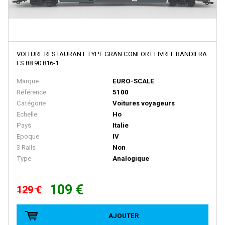
E.T.S
EFE RAIL
EFSI
VOITURE RESTAURANT TYPE GRAN CONFORT LIVREE BANDIERA
EKO
FS 88 90 816-1
ELEC-TRAINS INTERNATIONAL
Marque
EURO-SCALE
Référence
5100
Elec-Trains International- MMRG
Catégorie
Voitures voyageurs
ELECTROTREN
Echelle
Ho
Pays
Italie
EPM
Epoque
IV
3 Rails
Non
Epoche
Type
Analogique
ERIAM
ESCI
109 €
129 €
ESU
AJOUTER
EURO-SCALE