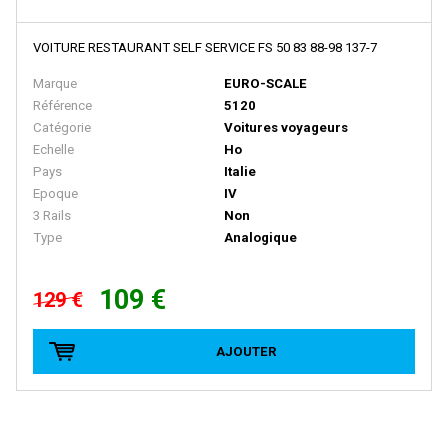
HEKI
Heljan
VOITURE RESTAURANT SELF SERVICE FS 50 83 88-98 137-7
HERIS
Marque
EURO-SCALE
Référence
5120
Herkat
Catégorie
Voitures voyageurs
Hermann
Echelle
Ho
Pays
Italie
Herpa
Epoque
IV
Herpa Exclusive
3 Rails
Non
Type
Analogique
Herpa Minitanks
HOBBY66
109 €
129 €
HOBBYTRAIN
HOCHSTRASSER
AJOUTER
HOLLAND RAIL
HORNBY
HORNBY-ACHO