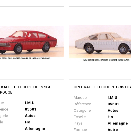
 KADETT C COUPE DE 1973 A
OPEL KADETT C COUPE GRIS CL
 ROUGE
Marque
I.M.U
ue
I.M.U
Référence
05501
rence
05501
Catégorie
Autos
gorie
Autos
Echelle
Ho
le
Ho
Pays
Allemagne
Allemagne
Epoque
Autre