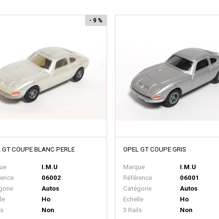
- 9 %
 GT COUPE BLANC PERLE
OPEL GT COUPE GRIS
ue
I.M.U
Marque
I.M.U
rence
06002
Référence
06001
gorie
Autos
Catégorie
Autos
le
Ho
Echelle
Ho
ls
Non
3 Rails
Non