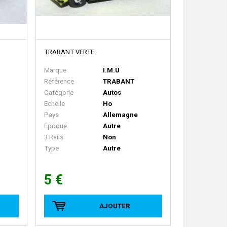
TRABANT VERTE
Marque
I.M.U
Référence
TRABANT
Catégorie
Autos
Echelle
Ho
Pays
Allemagne
Epoque
Autre
3 Rails
Non
Type
Autre
5 €
AJOUTER