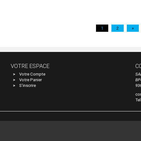
1
2
»
VOTRE ESPACE
C
Votre Compte
SA
Votre Panier
BP
S'inscrire
93
co
Tel