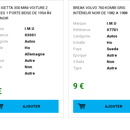
ISETTA 300 MINI-VOITURE 2
BREAK VOLVO 760 KOMBI GRIS
ES 1 PORTE BEIGE DE 1954 Ã€
INTÉRIEUR NOIR DE 1982 A 1988
 NOIR
Marque
I.M.U
ue
I.M.U
Référence
07701
rence
03001
Catégorie
Autos
gorie
Autos
Echelle
Ho
le
Ho
Pays
Suede
Allemagne
Epoque
Autre
ue
Autre
3 Rails
Non
ls
Non
Type
Autre
Autre
9 €
€
AJOUTER
AJOUTER