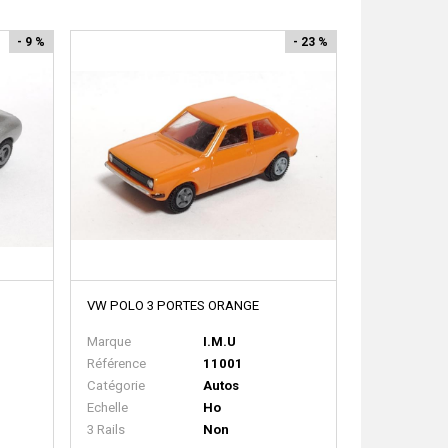
- 9 %
- 23 %
VW POLO 3 PORTES ORANGE
Marque
I.M.U
Référence
11001
Catégorie
Autos
Echelle
Ho
3 Rails
Non