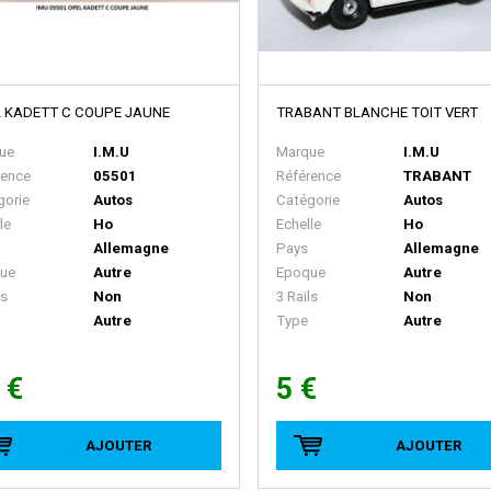
 KADETT C COUPE JAUNE
TRABANT BLANCHE TOIT VERT
ue
I.M.U
Marque
I.M.U
rence
05501
Référence
TRABANT
gorie
Autos
Catégorie
Autos
le
Ho
Echelle
Ho
Allemagne
Pays
Allemagne
ue
Autre
Epoque
Autre
ls
Non
3 Rails
Non
Autre
Type
Autre
 €
5 €
AJOUTER
AJOUTER