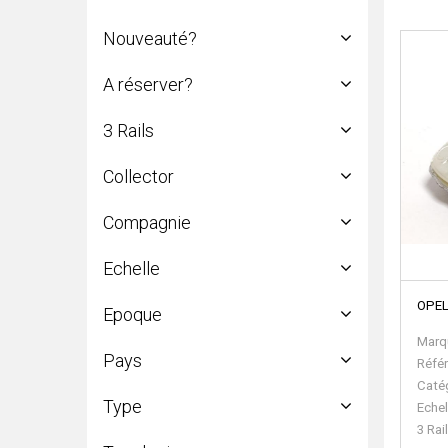
Tous
Nouveauté?
Non
15
Tous
A réserver?
Non
15
Tous
3 Rails
Non
15
Tous
Collector
Non
15
Tous
Compagnie
Non
14
Tous
Echelle
Non classée
11
Tous
OPEL
Epoque
Ho
14
N
1
Tous
Marq
Pays
Autre
11
Réfé
Tous
Caté
Type
Allemagne
9
Echel
Suede
2
3 Rai
Tous