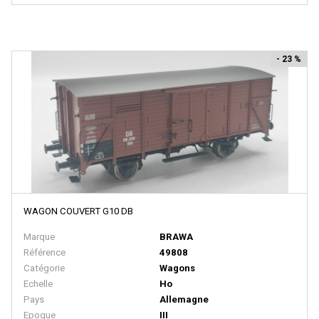
EURO MODELL
EXACTRAIL
- 23 %
EXACT TRAIN
Faller
FB SYSTEMS
Ferfyx
FERRO TRAIN
FISCHER
FLEISCHMANN
WAGON COUVERT G10 DB
FOX VALLEY MODELS
Marque
BRAWA
Référence
49808
FR
Catégorie
Wagons
FRADIS - Marque Disparue, Finition Années 70
Echelle
Ho
Pays
Allemagne
FRANCE TRAINS - Marque Disparue
Epoque
III