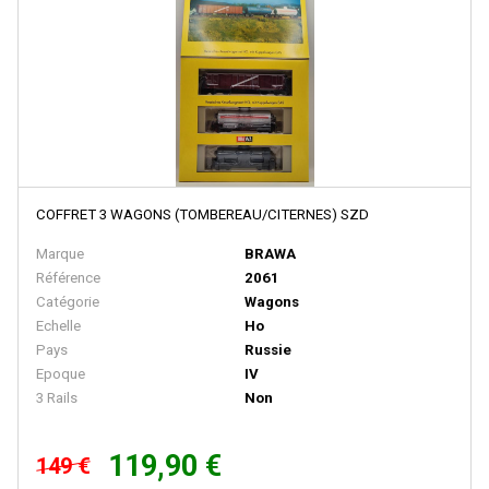
HUET
I.M.U
IBERTREN
IGRA
IHC
COFFRET 3 WAGONS (TOMBEREAU/CITERNES) SZD
IMC MODELS
Marque
BRAWA
INTERFER
Référence
2061
INTERMOUNTAIN
Catégorie
Wagons
Echelle
Ho
ITALERI
Pays
Russie
JAERGERNDORFER
Epoque
IV
3 Rails
Non
JALOPHI
JCR
119,90 €
149 €
JECO AB