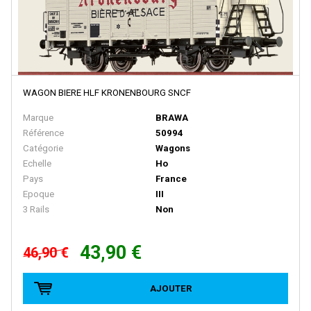
NME
Noch
Norev
NOVATEUR MODELES
WAGON BIERE HLF KRONENBOURG SNCF
NPE SHOWCARS
Marque
BRAWA
Référence
50994
NZG
Catégorie
Wagons
ORANGUTAN MODEL
Echelle
Ho
Pays
France
Oskar
Epoque
III
Overland
3 Rails
Non
Oxford
43,90 €
46,90 €
PANIER
PARSIFAL
AJOUTER
PAUL'S MODEL ART