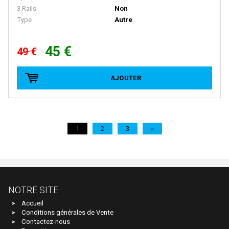
PZ-MODEL
3 Rails
Non
Type
Autre
QUICK
R+H MODELLAUTO
45 €
49 €
R37
RAI-MO
AJOUTER
RAIL 43
RAILTOP MODELL
RAPIDO TRAINS
1
2
3
»
RED CABOOSE
REE MODELES
REPLICA RAILWAYS
NOTRE SITE
Retro 87
Accueil
Conditions générales de Vente
Revell
Contactez-nous