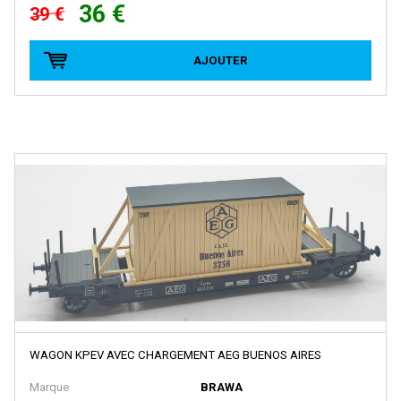
BRAWA
36 €
39 €
Brekina
AJOUTER
BROADWAY LIMITED IMPORT
BUB
Busch
Cararama
Carmina
Carpena
CHREZO
CLAREL
Classic Metal Works
COLINTER PRODUCTION
WAGON KPEV AVEC CHARGEMENT AEG BUENOS AIRES
COLLE 21
Marque
BRAWA
CON-COR