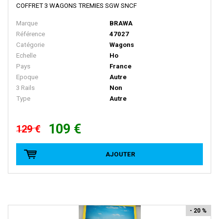
HEKI
COFFRET 3 WAGONS TREMIES SGW SNCF
Heljan
Marque
BRAWA
Référence
47027
HERIS
Catégorie
Wagons
Herkat
Echelle
Ho
Pays
France
Hermann
Epoque
Autre
Herpa
3 Rails
Non
Type
Autre
Herpa Exclusive
Herpa Minitanks
109 €
129 €
HOBBY66
HOBBYTRAIN
AJOUTER
HOCHSTRASSER
HOLLAND RAIL
HORNBY
- 20 %
HORNBY-ACHO