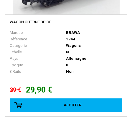
LOCO DIFFUSION
LOCOSTYL
WAGON CITERNE BP DB
LOK14
Marque
BRAWA
LR Press
Référence
1944
LSM (Limited Series Models)
Catégorie
Wagons
Echelle
N
LSMODELS
Pays
Allemagne
MABAR
Epoque
III
3 Rails
Non
MAINLINE RAILWAYS
MAKETTE
29,90 €
39 €
MANTUA
MARCEL JOLLY MODELISME
AJOUTER
MARKLIN
MARKLIN HAMO