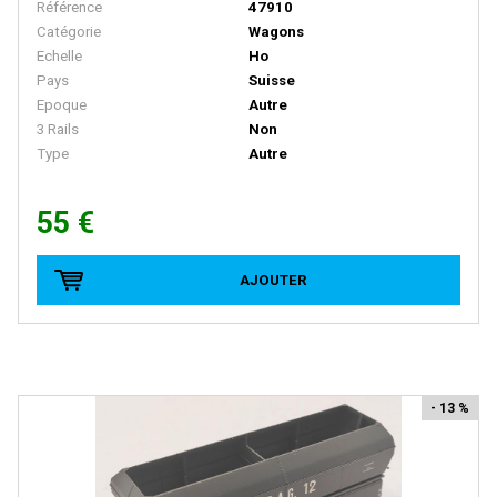
Référence
47910
D+R MODELLBAHN
Catégorie
Wagons
Echelle
Ho
DACKER
Pays
Suisse
Epoque
Autre
DAPOL
3 Rails
Non
DECAPOD
Type
Autre
DEKAS
55 €
DELUXE
DE MASSINI
AJOUTER
DIECAST MODEL
Disque Rouge
DM TOYS
DOLISCHO
- 13 %
DRAGON
DYNAM