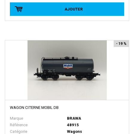
JOUEF
AJOUTER
JOUEF CHAMPAGNOLE
JV
KADEE
- 19 %
KATO
KEY IMPORT
KEYSER
Kibri
KLEIN MODELLBAHN
KUEHN-MODELL
WAGON CITERNE MOBIL DB
L'Obsidienne
Marque
BRAWA
L.S.L
Référence
48915
L AIGUILLEUR
Catégorie
Wagons