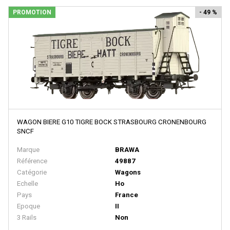
MASTERPIECE
PROMOTION
- 49 %
MDM
MEHANO
MERTEN
METAL87
METRO MODELS
Metrop
WAGON BIERE G10 TIGRE BOCK STRASBOURG CRONENBOURG
MF Train
SNCF
MGM
Marque
BRAWA
Référence
49887
MIBER
Catégorie
Wagons
MICRO-METAKIT
Echelle
Ho
Pays
France
MICRO-TRAINS
Epoque
II
MICRO CITY
3 Rails
Non