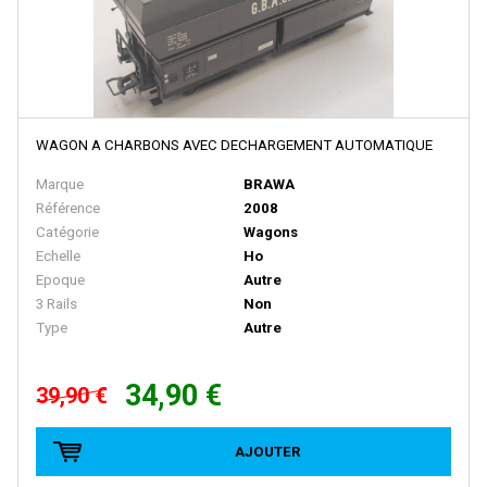
E.T.S
EFE RAIL
EFSI
EKO
WAGON A CHARBONS AVEC DECHARGEMENT AUTOMATIQUE
ELEC-TRAINS INTERNATIONAL
Marque
BRAWA
Référence
2008
Elec-Trains International- MMRG
Catégorie
Wagons
ELECTROTREN
Echelle
Ho
Epoque
Autre
EPM
3 Rails
Non
Epoche
Type
Autre
ERIAM
34,90 €
39,90 €
ESCI
ESU
AJOUTER
EURO-SCALE