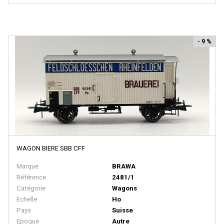
Peco
PERMOT
- 9 %
PIKO
PIKO RDA
PIRATA MODELS
PMT
PN SUD MODELISME
Pola
PRALINE
WAGON BIERE SBB CFF
Preiser
Marque
BRAWA
Référence
2481/1
Primex
Catégorie
Wagons
PROTO 1000 SERIES
Echelle
Ho
Pays
Suisse
PROTO 2000 SERIES
Epoque
Autre