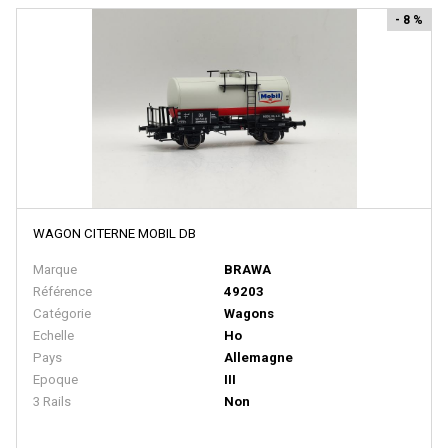
BACHMANN
- 8 %
BALLAN
BASSETT LOWKE
BEMO
BERLINPLAST
BEVBEL
BLMA
WAGON CITERNE MOBIL DB
BLUFORD SHOPS
Marque
BRAWA
B MODELS
Référence
49203
BOS-MODELS
Catégorie
Wagons
Echelle
Ho
BOWSER
Pays
Allemagne
Epoque
III
BRAMOS
3 Rails
Non
BRANCHLINE TRAINS