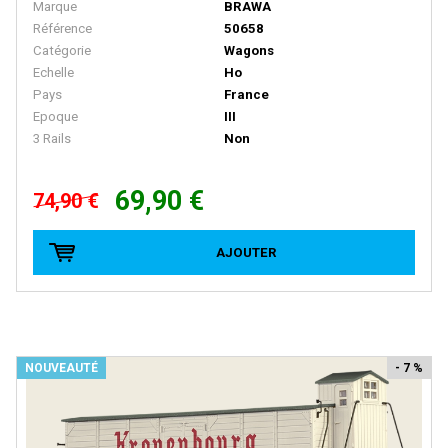
Marque
BRAWA
Référence
50658
MODELLBAHN UNION
Catégorie
Wagons
Model Loco
Echelle
Ho
Pays
France
MODEL POWER
Epoque
III
MODEL SCENE
3 Rails
Non
Motorart
69,90 €
74,90 €
Mougel
MTH
AJOUTER
MTR EXCLUSIVE
MZZ
N-TRAIN
NOUVEAUTÉ
- 7 %
NCE
NEO
NLOOK