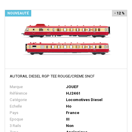
HUET
NOUVEAUTÉ
- 12 %
I.M.U
IBERTREN
IGRA
IHC
IMC MODELS
INTERFER
AUTORAIL DIESEL RGP TEE ROUGE/CREME SNCF
INTERMOUNTAIN
Marque
JOUEF
ITALERI
Référence
HJ2461
JAERGERNDORFER
Catégorie
Locomotives Diesel
Echelle
Ho
JALOPHI
Pays
France
Epoque
III
JCR
3 Rails
Non
JECO AB