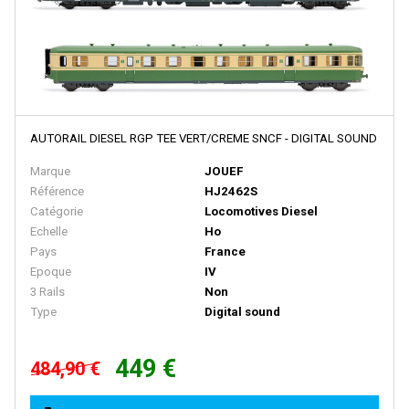
E.T.S
EFE RAIL
EFSI
EKO
AUTORAIL DIESEL RGP TEE VERT/CREME SNCF - DIGITAL SOUND
ELEC-TRAINS INTERNATIONAL
Marque
JOUEF
Elec-Trains International- MMRG
Référence
HJ2462S
ELECTROTREN
Catégorie
Locomotives Diesel
Echelle
Ho
EPM
Pays
France
Epoche
Epoque
IV
3 Rails
Non
ERIAM
Type
Digital sound
ESCI
449 €
ESU
484,90 €
EURO-SCALE