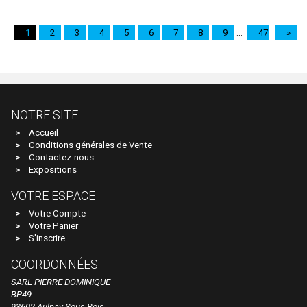
RIBU
RICKO
1
2
3
4
5
6
7
8
9
...
47
»
Rietze
RIVAROSSI
RIVAROSSI ITALIA
NOTRE SITE
RMA - Marque Disparue Finition Annees 70
Accueil
ROCKY RAIL
Conditions générales de Vente
Contactez-nous
ROCO ETRANGER
Expositions
ROCO FRANCE
VOTRE ESPACE
Votre Compte
Roco Miniatur Modell
Votre Panier
Roco Minitanks
S'inscrire
ROKUHAN
COORDONNÉES
SARL PIERRE DOMINIQUE
ROS
BP49
93602 Aulnay Sous Bois