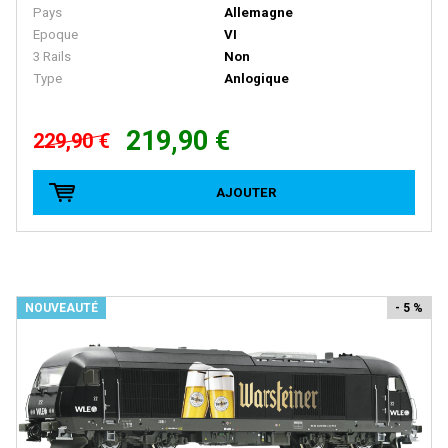
FRATESCHI
Pays
Allemagne
Epoque
VI
FULGUREX
3 Rails
Non
GABOR
Type
Anlogique
GEGE
219,90 €
229,90 €
GENESIS
GILLKIT
AJOUTER
GRAHAM FARISH
GRIP ZECHIN
GUTZOLD
NOUVEAUTÉ
- 5 %
HAG
HATTONS
HAXO MODELE
HEINZL