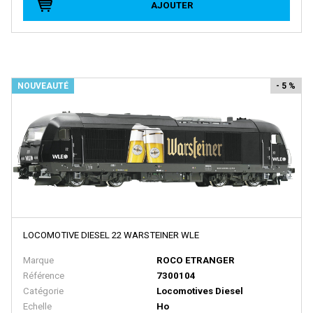
AJOUTER
EURO MODELL
EXACTRAIL
EXACT TRAIN
Faller
NOUVEAUTÉ
- 5 %
FB SYSTEMS
Ferfyx
FERRO TRAIN
FISCHER
FLEISCHMANN
FOX VALLEY MODELS
LOCOMOTIVE DIESEL 22 WARSTEINER WLE
FR
Marque
ROCO ETRANGER
FRADIS - Marque Disparue, Finition Années 70
Référence
7300104
Catégorie
Locomotives Diesel
FRANCE TRAINS - Marque Disparue
Echelle
Ho