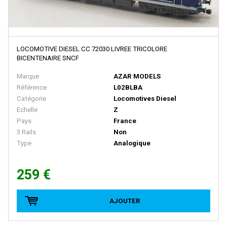
PZ-MODEL
QUICK
R+H MODELLAUTO
LOCOMOTIVE DIESEL CC 72030 LIVREE TRICOLORE
R37
BICENTENAIRE SNCF
RAI-MO
Marque
AZAR MODELS
Référence
L02BLBA
RAIL 43
Catégorie
Locomotives Diesel
RAILTOP MODELL
Echelle
Z
Pays
France
RAPIDO TRAINS
3 Rails
Non
Type
Analogique
RED CABOOSE
REE MODELES
259 €
REPLICA RAILWAYS
Retro 87
AJOUTER
Revell