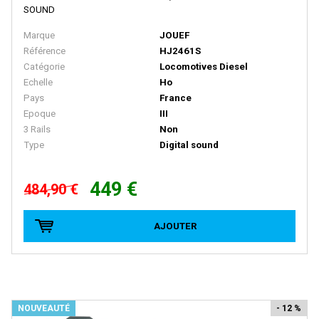
SOUND
LA VIE DU RAIL
Marque
JOUEF
LBF Company
Référence
HJ2461S
LEMACO / LEMATEC
Catégorie
Locomotives Diesel
Echelle
Ho
LEMKE
Pays
France
LENZ
Epoque
III
3 Rails
Non
LEOPOLD HALLING
Type
Digital sound
LGB
449 €
LIFE-LIKE-TRAINS
484,90 €
LILIPUT
AJOUTER
LIMA
LIMA ITALIA
LIONEL
LMJ MODELES REDUITS
NOUVEAUTÉ
- 12 %