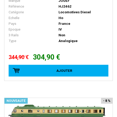
Marque
JOUEF
Référence
HJ2462
D+R MODELLBAHN
Catégorie
Locomotives Diesel
DACKER
Echelle
Ho
Pays
France
DAPOL
Epoque
IV
DECAPOD
3 Rails
Non
Type
Analogique
DEKAS
DELUXE
304,90 €
344,90 €
DE MASSINI
DIECAST MODEL
AJOUTER
Disque Rouge
DM TOYS
DOLISCHO
NOUVEAUTÉ
- 8 %
DRAGON
DYNAM