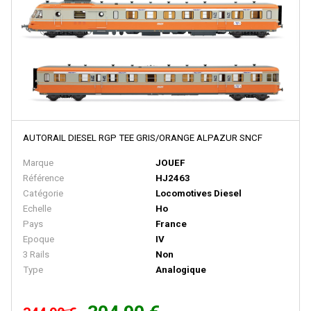
LOCO DIFFUSION
LOCOSTYL
LOK14
LR Press
LSM (Limited Series Models)
LSMODELS
AUTORAIL DIESEL RGP TEE GRIS/ORANGE ALPAZUR SNCF
MABAR
Marque
JOUEF
MAINLINE RAILWAYS
Référence
HJ2463
Catégorie
Locomotives Diesel
MAKETTE
Echelle
Ho
MANTUA
Pays
France
Epoque
IV
MARCEL JOLLY MODELISME
3 Rails
Non
MARKLIN
Type
Analogique
MARKLIN HAMO