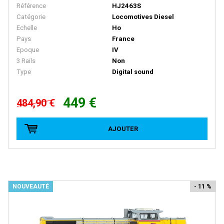
MINICAR
Référence
HJ2463S
Catégorie
Locomotives Diesel
Minichamps
Echelle
Ho
Mini Metals
Pays
France
Epoque
IV
MINIMODEL' 87
3 Rails
Non
MINIS
Type
Digital sound
Minitrains
449 €
484,90 €
MINITRIX
MISTRAL
AJOUTER
MKB MODELLE
MKD - Marque Disparue
MMM RG - Marque Disparue Finition Annees 70
NOUVEAUTÉ
- 11 %
MODELBEX
Modell-Einsenbahen - Buhler
Modellauto