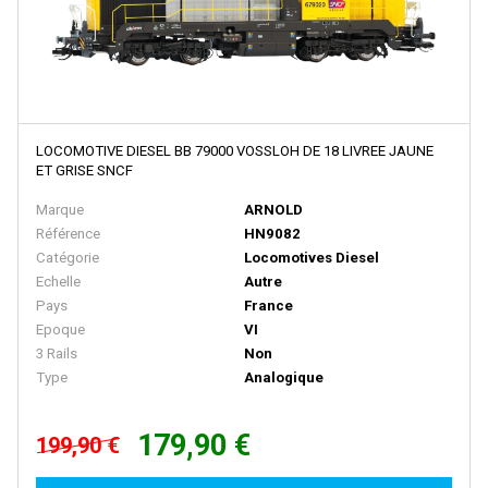
MODELLBAHN UNION
Model Loco
MODEL POWER
MODEL SCENE
LOCOMOTIVE DIESEL BB 79000 VOSSLOH DE 18 LIVREE JAUNE
ET GRISE SNCF
Motorart
Marque
ARNOLD
Mougel
Référence
HN9082
MTH
Catégorie
Locomotives Diesel
Echelle
Autre
MTR EXCLUSIVE
Pays
France
MZZ
Epoque
VI
3 Rails
Non
N-TRAIN
Type
Analogique
NCE
179,90 €
NEO
199,90 €
NLOOK