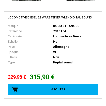
HEKI
Heljan
HERIS
LOCOMOTIVE DIESEL 22 WARSTEINER WLE - DIGITAL SOUND
Herkat
Marque
ROCO ETRANGER
Référence
7310104
Hermann
Catégorie
Locomotives Diesel
Herpa
Echelle
Ho
Pays
Allemagne
Herpa Exclusive
Epoque
VI
3 Rails
Non
Herpa Minitanks
Type
Digital sound
HOBBY66
HOBBYTRAIN
315,90 €
329,90 €
HOCHSTRASSER
AJOUTER
HOLLAND RAIL
HORNBY
HORNBY-ACHO