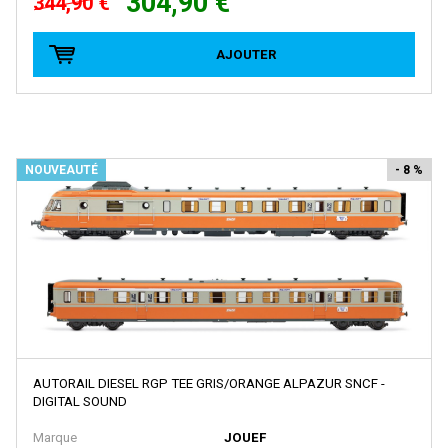
304,90 €
344,90 €
MASTERPIECE
MDM
AJOUTER
MEHANO
MERTEN
METAL87
NOUVEAUTÉ
- 8 %
METRO MODELS
Metrop
MF Train
MGM
MIBER
MICRO-METAKIT
MICRO-TRAINS
AUTORAIL DIESEL RGP TEE GRIS/ORANGE ALPAZUR SNCF -
DIGITAL SOUND
MICRO CITY
Marque
JOUEF