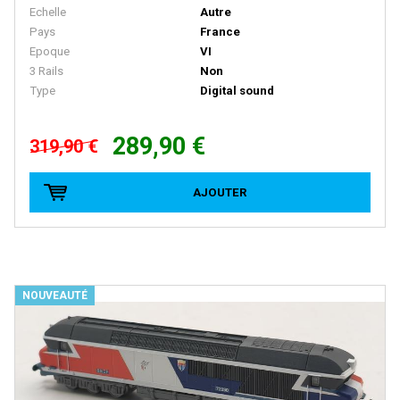
Echelle
Autre
Peco
Pays
France
PERMOT
Epoque
VI
3 Rails
Non
PIKO
Type
Digital sound
PIKO RDA
PIRATA MODELS
289,90 €
319,90 €
PMT
AJOUTER
PN SUD MODELISME
Pola
PRALINE
Preiser
NOUVEAUTÉ
Primex
PROTO 1000 SERIES
PROTO 2000 SERIES