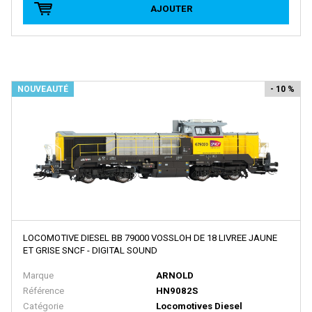
AJOUTER
NME
Noch
Norev
NOVATEUR MODELES
NOUVEAUTÉ
- 10 %
NPE SHOWCARS
NZG
ORANGUTAN MODEL
Oskar
Overland
Oxford
LOCOMOTIVE DIESEL BB 79000 VOSSLOH DE 18 LIVREE JAUNE
ET GRISE SNCF - DIGITAL SOUND
PANIER
Marque
ARNOLD
PARSIFAL
Référence
HN9082S
PAUL'S MODEL ART
Catégorie
Locomotives Diesel