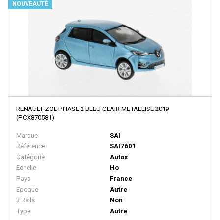
NOUVEAUTÉ
MODELLBAHN UNION
Model Loco
MODEL POWER
MODEL SCENE
Motorart
Mougel
RENAULT ZOE PHASE 2 BLEU CLAIR METALLISE 2019
MTH
(PCX870581)
MTR EXCLUSIVE
Marque
SAI
Référence
SAI7601
MZZ
Catégorie
Autos
N-TRAIN
Echelle
Ho
Pays
France
NCE
Epoque
Autre
NEO
3 Rails
Non
Type
Autre
NLOOK