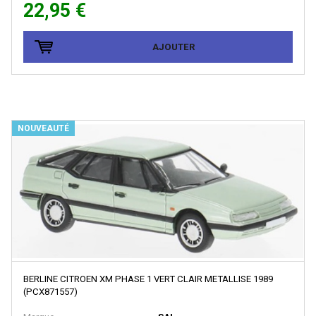
22,95 €
LOCO DIFFUSION
LOCOSTYL
AJOUTER
LOK14
LR Press
LSM (Limited Series Models)
NOUVEAUTÉ
LSMODELS
MABAR
MAINLINE RAILWAYS
MAKETTE
MANTUA
MARCEL JOLLY MODELISME
MARKLIN
BERLINE CITROEN XM PHASE 1 VERT CLAIR METALLISE 1989
(PCX871557)
MARKLIN HAMO