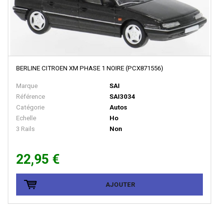
JOUEF
JOUEF CHAMPAGNOLE
JV
KADEE
BERLINE CITROEN XM PHASE 1 NOIRE (PCX871556)
KATO
Marque
SAI
KEY IMPORT
Référence
SAI3034
Catégorie
Autos
KEYSER
Echelle
Ho
3 Rails
Non
Kibri
KLEIN MODELLBAHN
22,95 €
KUEHN-MODELL
L'Obsidienne
AJOUTER
L.S.L
L AIGUILLEUR