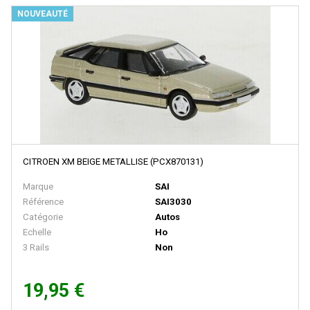
BACHMANN
NOUVEAUTÉ
BALLAN
BASSETT LOWKE
BEMO
BERLINPLAST
BEVBEL
BLMA
CITROEN XM BEIGE METALLISE (PCX870131)
BLUFORD SHOPS
Marque
SAI
B MODELS
Référence
SAI3030
BOS-MODELS
Catégorie
Autos
Echelle
Ho
BOWSER
3 Rails
Non
BRAMOS
19,95 €
BRANCHLINE TRAINS