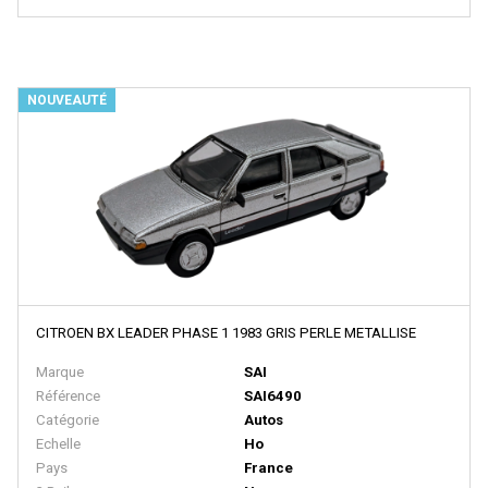
FRATESCHI
FULGUREX
GABOR
NOUVEAUTÉ
GEGE
GENESIS
GILLKIT
GRAHAM FARISH
GRIP ZECHIN
GUTZOLD
CITROEN BX LEADER PHASE 1 1983 GRIS PERLE METALLISE
HAG
Marque
SAI
HATTONS
Référence
SAI6490
HAXO MODELE
Catégorie
Autos
Echelle
Ho
HEINZL
Pays
France