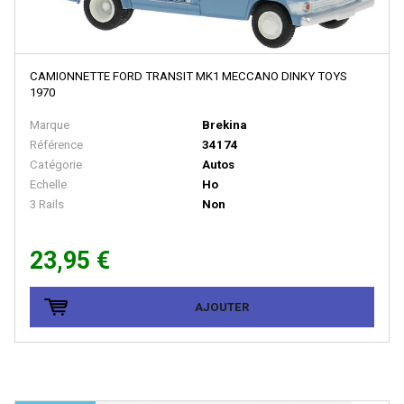
MINICAR
Minichamps
Mini Metals
CAMIONNETTE FORD TRANSIT MK1 MECCANO DINKY TOYS
1970
MINIMODEL' 87
MINIS
Marque
Brekina
Référence
34174
Minitrains
Catégorie
Autos
Echelle
Ho
MINITRIX
3 Rails
Non
MISTRAL
MKB MODELLE
23,95 €
MKD - Marque Disparue
AJOUTER
MMM RG - Marque Disparue Finition Annees 70
MODELBEX
Modell-Einsenbahen - Buhler
Modellauto