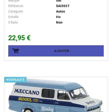
Marque
SAI
MASTERPIECE
Référence
SAI3037
MDM
Catégorie
Autos
Echelle
Ho
MEHANO
3 Rails
Non
MERTEN
22,95 €
METAL87
METRO MODELS
AJOUTER
Metrop
MF Train
MGM
MIBER
NOUVEAUTÉ
MICRO-METAKIT
MICRO-TRAINS
MICRO CITY