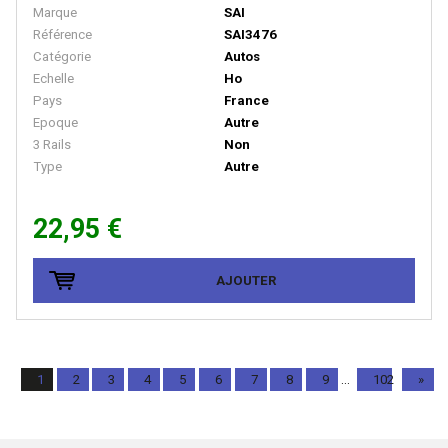
Marque
SAI
Peco
Référence
SAI3476
PERMOT
Catégorie
Autos
Echelle
Ho
PIKO
Pays
France
PIKO RDA
Epoque
Autre
3 Rails
Non
PIRATA MODELS
Type
Autre
PMT
22,95 €
PN SUD MODELISME
Pola
AJOUTER
PRALINE
Preiser
Primex
1
2
3
4
5
6
7
8
9
...
102
»
PROTO 1000 SERIES
PROTO 2000 SERIES