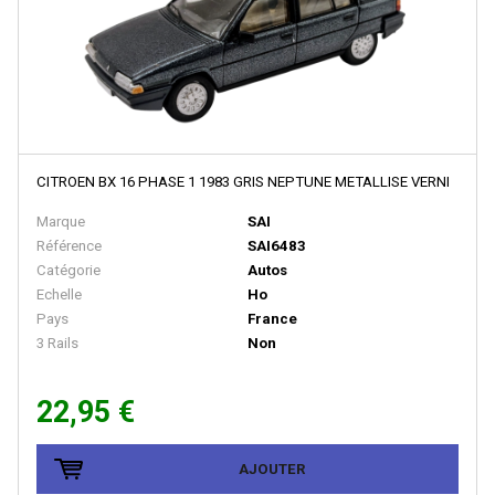
EURO MODELL
EXACTRAIL
EXACT TRAIN
Faller
FB SYSTEMS
CITROEN BX 16 PHASE 1 1983 GRIS NEPTUNE METALLISE VERNI
Ferfyx
Marque
SAI
FERRO TRAIN
Référence
SAI6483
Catégorie
Autos
FISCHER
Echelle
Ho
FLEISCHMANN
Pays
France
3 Rails
Non
FOX VALLEY MODELS
FR
22,95 €
FRADIS - Marque Disparue, Finition Années 70
FRANCE TRAINS - Marque Disparue
AJOUTER