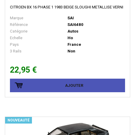
E.T.S
CITROEN BX 16 PHASE 1 1983 BEIGE SLOUGHI METALLISE VERNI
EFE RAIL
Marque
SAI
Référence
SAI6480
EFSI
Catégorie
Autos
EKO
Echelle
Ho
Pays
France
ELEC-TRAINS INTERNATIONAL
3 Rails
Non
Elec-Trains International- MMRG
22,95 €
ELECTROTREN
EPM
AJOUTER
Epoche
ERIAM
ESCI
ESU
NOUVEAUTÉ
EURO-SCALE