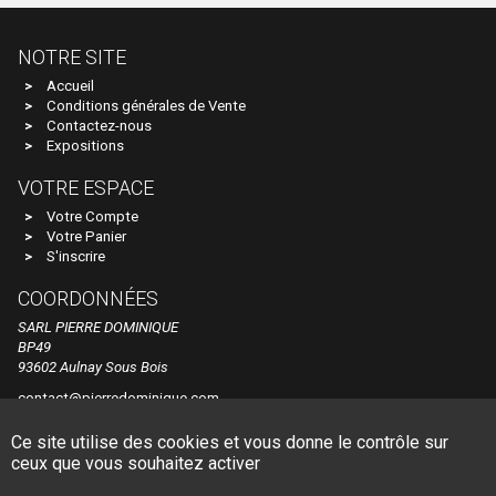
PZ-MODEL
QUICK
NOTRE SITE
Accueil
R+H MODELLAUTO
Conditions générales de Vente
Contactez-nous
R37
Expositions
RAI-MO
VOTRE ESPACE
RAIL 43
Votre Compte
Votre Panier
RAILTOP MODELL
S'inscrire
RAPIDO TRAINS
COORDONNÉES
RED CABOOSE
SARL PIERRE DOMINIQUE
BP49
REE MODELES
93602 Aulnay Sous Bois
REPLICA RAILWAYS
contact@pierredominique.com
Tel. +33 1 48 60 44 84
Retro 87
Ce site utilise des cookies et vous donne le contrôle sur
© Pierre Dominique
Made by Dune Gestion
ceux que vous souhaitez activer
Revell