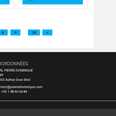
8
9
...
28
»
OORDONNÉES
RL PIERRE DOMINIQUE
49
602 Aulnay Sous Bois
ntact@pierredominique.com
. +33 1 48 60 44 84