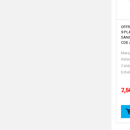
OFFR
9 PL
SANS
CDE 
Marq
Réfé
Caté
Echel
7,5