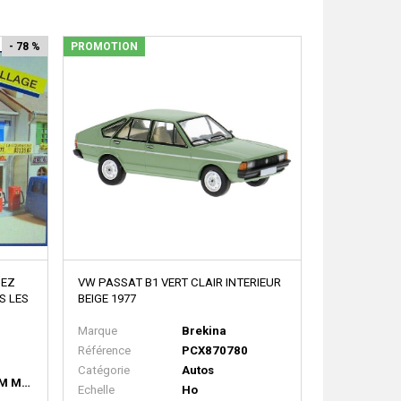
- 78 %
PROMOTION
UEZ
VW PASSAT B1 VERT CLAIR INTERIEUR
S LES
BEIGE 1977
Marque
Brekina
Référence
PCX870780
Catégorie
Autos
OFFRE VALEM MAQUETTE GARAGE LOUEZ VALEM LA COURNEUVE
Echelle
Ho