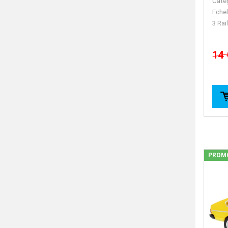
Caté
Echel
3 Rai
14 
PROM