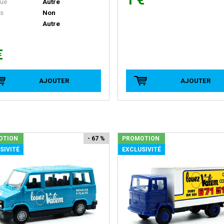
1 €
ue
Autre
ls
Non
Autre
€
AJOUTER
AJOUTER
OTION
- 67 %
PROMOTION
SIVITÉ
EXCLUSIVITÉ