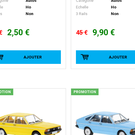
gorie
Autos
Catégorie
Autos
le
Ho
Echelle
Ho
ls
Non
3 Rails
Non
2,50 €
9,90 €
€
45 €
AJOUTER
AJOUTER
OTION
PROMOTION