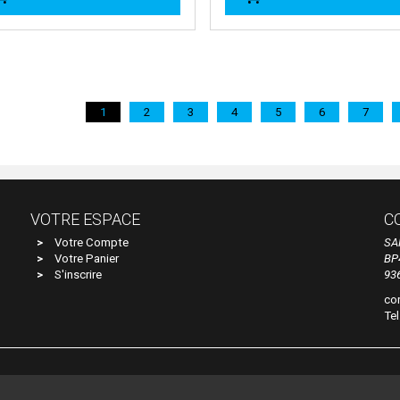
1
2
3
4
5
6
7
VOTRE ESPACE
C
Votre Compte
SA
Votre Panier
BP
S'inscrire
93
co
Tel