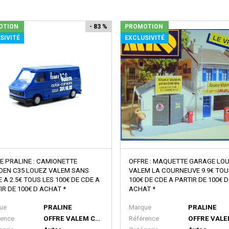
OTION
- 83 %
PROMOTION
SIVITÉ
EXCLUSIVITÉ
E PRALINE : CAMIONETTE
OFFRE : MAQUETTE GARAGE LO
OEN C35 LOUEZ VALEM SANS
VALEM LA COURNEUVE 9.9€ TOU
E A 2.5€ TOUS LES 100€ DE CDE A
100€ DE CDE A PARTIR DE 100€ D
IR DE 100€ D ACHAT *
ACHAT *
ue
PRALINE
Marque
PRALINE
rence
OFFRE VALEM CAMIONETTE CITROEN C35 LOUEZ VALEM
Référence