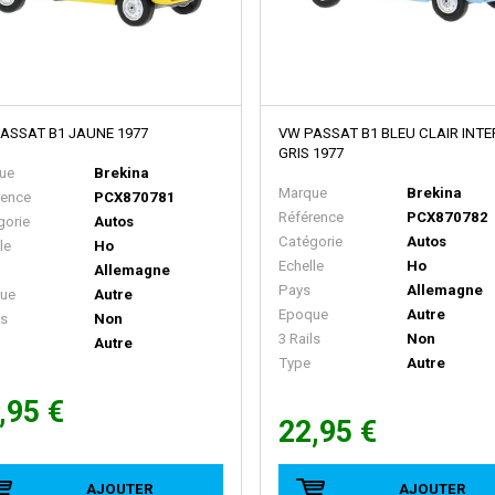
ASSAT B1 JAUNE 1977
VW PASSAT B1 BLEU CLAIR INTE
GRIS 1977
ue
Brekina
Marque
Brekina
rence
PCX870781
Référence
PCX870782
gorie
Autos
Catégorie
Autos
le
Ho
Echelle
Ho
Allemagne
Pays
Allemagne
ue
Autre
Epoque
Autre
ls
Non
3 Rails
Non
Autre
Type
Autre
,95 €
22,95 €
AJOUTER
AJOUTER