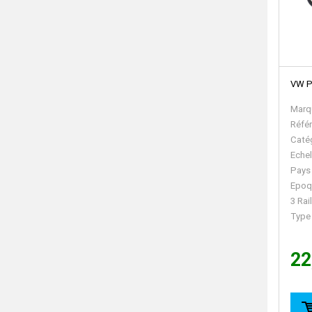
VW P
Marq
Réfé
Caté
Echel
Pays
Epoq
3 Rai
Type
22