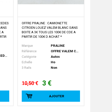
RCEDES
OFFRE PRALINE : CAMIONETTE
SANS
CITROEN LOUEZ VALEM BLANC SANS
E A
BOITE A 3€ TOUS LES 100€ DE CDE A
ARTIR
PARTIR DE 100€ D ACHAT *
Marque
PRALINE
Référence
OFFRE VALEM CAMIONETTE CITROEN LOUEZ VALEM BLANC
OFFRE MERCEDES LP809
Catégorie
Autos
Echelle
Ho
3 Rails
Non
3 €
10,50 €
AJOUTER