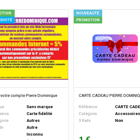
OTION
NOUVEAUTÉ
SIVITÉ
PROMOTION
 votre compte Pierre Dominique
CARTE CADEAU PIERRE DOMINI
ue
Sans marque
Référence
CARTE CAD
rence
Carte fidélité
Catégorie
Accessoire
gorie
Autres
3 Rails
Non
le
Autre
Inconnu