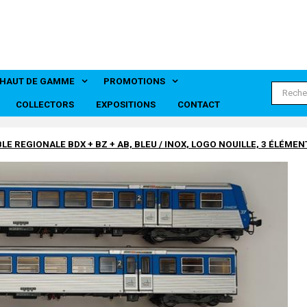
HAUT DE GAMME
PROMOTIONS
 disparue, finition années 70
INS - Marque disparue
 disparue finition annees 70
isparue finition annees 70
COLLECTORS
EXPOSITIONS
CONTACT
LE REGIONALE BDX + BZ + AB, BLEU / INOX, LOGO NOUILLE, 3 ÉLÉME