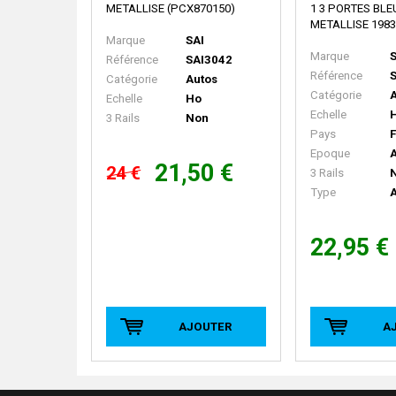
METALLISE (PCX870150)
1 3 PORTES BL
METALLISE 1983
Marque
SAI
Marque
S
Référence
SAI3042
Référence
Catégorie
Autos
Catégorie
A
Echelle
Ho
Echelle
3 Rails
Non
Pays
Epoque
A
21,50 €
24 €
3 Rails
Type
A
22,95 €
AJOUTER
A