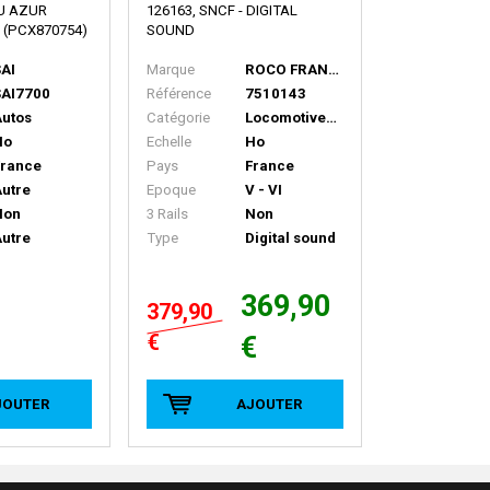
EU AZUR
126163, SNCF - DIGITAL
 (PCX870754)
SOUND
AI
Marque
ROCO FRANCE
SAI7700
Référence
7510143
utos
Catégorie
Locomotives Diesel
Ho
Echelle
Ho
France
Pays
France
utre
Epoque
V - VI
Non
3 Rails
Non
utre
Type
Digital sound
369,90
379,90
€
€
JOUTER
AJOUTER