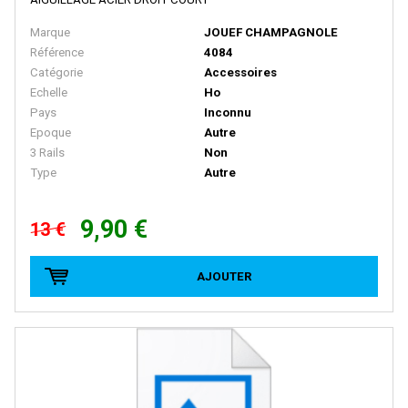
BACHMANN
Marque
JOUEF CHAMPAGNOLE
BALLAN
Référence
4084
BASSETT LOWKE
Catégorie
Accessoires
Echelle
Ho
BEMO
Pays
Inconnu
BERLINPLAST
Epoque
Autre
3 Rails
Non
BEVBEL
Type
Autre
BLMA
9,90 €
BLUFORD SHOPS
13 €
B MODELS
AJOUTER
BOS-MODELS
BOWSER
BRAMOS
BRANCHLINE TRAINS