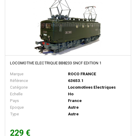
D+R MODELLBAHN
DACKER
DAPOL
DECAPOD
DEKAS
DELUXE
LOCOMOTIVE ELECTRIQUE BB8233 SNCF EDITION 1
DE MASSINI
Marque
ROCO FRANCE
Référence
63653.1
DIECAST MODEL
Catégorie
Locomotives Electriques
Disque Rouge
Echelle
Ho
Pays
France
DM TOYS
Epoque
Autre
DOLISCHO
Type
Autre
DRAGON
229 €
DYNAM