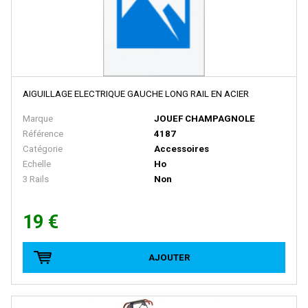
BRAWA
Brekina
BROADWAY LIMITED IMPORT
BUB
Busch
AIGUILLAGE ELECTRIQUE GAUCHE LONG RAIL EN ACIER
Cararama
Marque
JOUEF CHAMPAGNOLE
Référence
4187
Carmina
Catégorie
Accessoires
Carpena
Echelle
Ho
3 Rails
Non
CHREZO
CLAREL
19 €
Classic Metal Works
COLINTER PRODUCTION
AJOUTER
COLLE 21
CON-COR