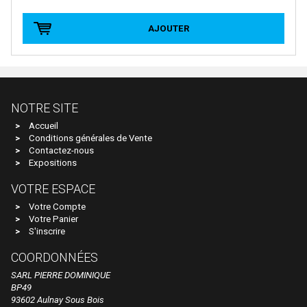
E.T.S
AJOUTER
EFE RAIL
EFSI
EKO
NOTRE SITE
ELEC-TRAINS INTERNATIONAL
Accueil
Elec-Trains International- MMRG
Conditions générales de Vente
Contactez-nous
ELECTROTREN
Expositions
EPM
VOTRE ESPACE
Epoche
Votre Compte
Votre Panier
ERIAM
S'inscrire
ESCI
COORDONNÉES
ESU
SARL PIERRE DOMINIQUE
BP49
EURO-SCALE
93602 Aulnay Sous Bois