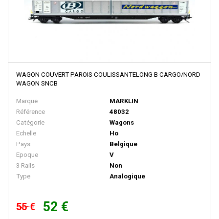
D+R MODELLBAHN
DACKER
DAPOL
DECAPOD
WAGON COUVERT PAROIS COULISSANTELONG B CARGO/NORD
DEKAS
WAGON SNCB
DELUXE
Marque
MARKLIN
Référence
48032
DE MASSINI
Catégorie
Wagons
DIECAST MODEL
Echelle
Ho
Pays
Belgique
Disque Rouge
Epoque
V
DM TOYS
3 Rails
Non
Type
Analogique
DOLISCHO
DRAGON
52 €
55 €
DYNAM