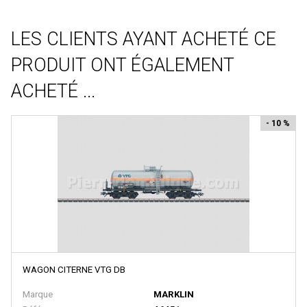
Voitures Voyageurs
Artitec
Véhicules
ARTRAIN
LES CLIENTS AYANT ACHETÉ CE
Wagons
AS
PRODUIT ONT ÉGALEMENT
Atelier Debelleyme
ACHETÉ ...
ATHEARN
- 10 %
ATLAS
ATLAS EDITION
ATM
Auhagen
Autoscenes
AVAN STYLE
AWM
WAGON CITERNE VTG DB
AZAR MODELS
Marque
MARKLIN