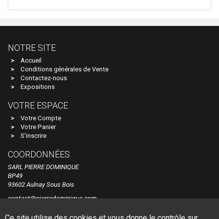
E.T.S
EFE RAIL
EFSI
NOTRE SITE
Accueil
EKO
Conditions générales de Vente
ELEC-TRAINS INTERNATIONAL
Contactez-nous
Expositions
Elec-Trains International- MMRG
VOTRE ESPACE
ELECTROTREN
Votre Compte
Votre Panier
EPM
S'inscrire
Epoche
COORDONNÉES
ERIAM
SARL PIERRE DOMINIQUE
BP49
ESCI
93602 Aulnay Sous Bois
ESU
contact@pierredominique.com
Tel. +33 1 48 60 44 84
EURO-SCALE
Ce site utilise des cookies et vous donne le contrôle sur