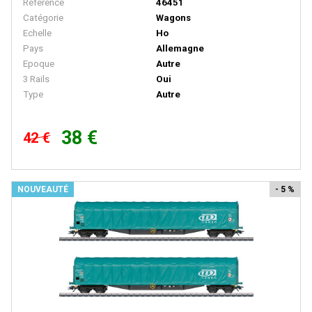
Référence
46451
BACHMANN
Catégorie
Wagons
BALLAN
Echelle
Ho
Pays
Allemagne
BASSETT LOWKE
Epoque
Autre
BEMO
3 Rails
Oui
Type
Autre
BERLINPLAST
BEVBEL
38 €
42 €
BLMA
BLUFORD SHOPS
NOUVEAUTÉ
- 5 %
B MODELS
BOS-MODELS
BOWSER
BRAMOS
BRANCHLINE TRAINS