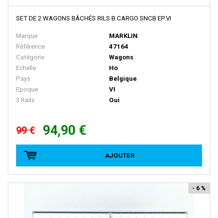
BRAWA
Brekina
SET DE 2 WAGONS BÂCHÉS RILS B CARGO SNCB EP.VI
BROADWAY LIMITED IMPORT
Marque
MARKLIN
Référence
47164
BUB
Catégorie
Wagons
Busch
Echelle
Ho
Pays
Belgique
Cararama
Epoque
VI
Carmina
3 Rails
Oui
Carpena
94,90 €
99 €
CHREZO
CLAREL
AJOUTER
Classic Metal Works
COLINTER PRODUCTION
- 6 %
COLLE 21
CON-COR