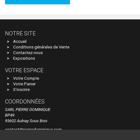
Voitures Voyageurs
Artitec
Véhicules
ARTRAIN
Wagons
AS
NOTRE SITE
Atelier Debelleyme
Accueil
ATHEARN
Conditions générales de Vente
Contactez-nous
ATLAS
Expositions
ATLAS EDITION
VOTRE ESPACE
ATM
Votre Compte
Votre Panier
Auhagen
S'inscrire
Autoscenes
COORDONNÉES
SARL PIERRE DOMINIQUE
AVAN STYLE
BP49
AWM
93602 Aulnay Sous Bois
contact@pierredominique.com
AZAR MODELS
Tel. +33 1 48 60 44 84