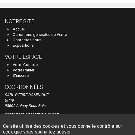
Voitures Voyageurs
Artitec
Véhicules
ARTRAIN
NOTRE SITE
Wagons
AS
Accueil
Conditions générales de Vente
Atelier Debelleyme
Contactez-nous
ATHEARN
Expositions
ATLAS
VOTRE ESPACE
Votre Compte
ATLAS EDITION
Votre Panier
S'inscrire
ATM
Auhagen
COORDONNÉES
SARL PIERRE DOMINIQUE
Autoscenes
BP49
93602 Aulnay Sous Bois
AVAN STYLE
contact@pierredominique.com
AWM
Tel. +33 1 48 60 44 84
Ce site utilise des cookies et vous donne le contrôle sur
AZAR MODELS
© Pierre Dominique
Made by Dune Gestion
ceux que vous souhaitez activer