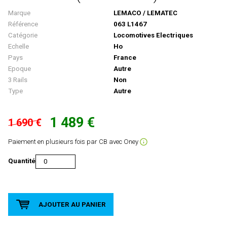
TAB - Marque Disparue
Camions
AIM
Marque
LEMACO / LEMATEC
Référence
063 L1467
COFFRETS
AIRFIX
Catégorie
Locomotives Electriques
DIORAMAS
Albedo
Echelle
Ho
Pays
France
Engins Agricoles/travaux
ALBERT MODELL
Epoque
Autre
Locomotives Diesel
ALTAYA
3 Rails
Non
Type
Autre
Locomotives Electriques
AMF 87
Locomotives À Vapeur
AMINTIRI FEROVIAIRE
1 489 €
1 690 €
MAQUETTE
AMJL
Paiement en plusieurs fois par CB avec Oney
Matériel De Voies
APOCOPE
Quantité
Militaires/Pompiers/Polices/Ambulances
ARISTO CRAFT
Motos / Triporteurs / Velos
ARNOLD
Personnages
ARSENAL M
AJOUTER AU PANIER
Rails Et Accessoires De Voies
Art-Toys / Wespe Models