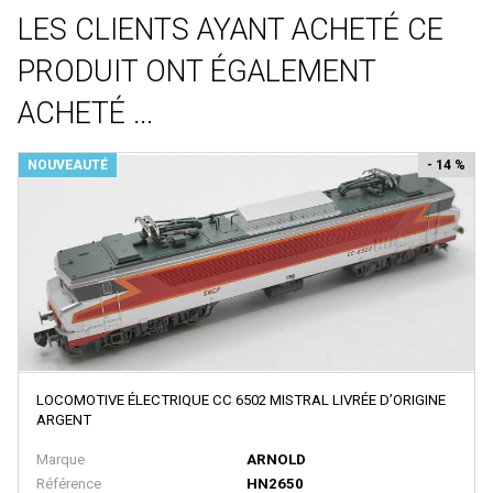
Voitures Voyageurs
Artitec
LES CLIENTS AYANT ACHETÉ CE
Véhicules
ARTRAIN
PRODUIT ONT ÉGALEMENT
Wagons
AS
ACHETÉ ...
Atelier Debelleyme
ATHEARN
NOUVEAUTÉ
- 14 %
ATLAS
ATLAS EDITION
ATM
Auhagen
Autoscenes
AVAN STYLE
LOCOMOTIVE ÉLECTRIQUE CC 6502 MISTRAL LIVRÉE D’ORIGINE
ARGENT
AWM
Marque
ARNOLD
AZAR MODELS
Référence
HN2650