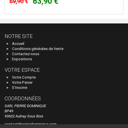
63,90 €
69,90 €
E.T.S
EFE RAIL
EFSI
NOTRE SITE
EKO
Accueil
ELEC-TRAINS INTERNATIONAL
Conditions générales de Vente
Contactez-nous
Elec-Trains International- MMRG
Expositions
ELECTROTREN
VOTRE ESPACE
EPM
Votre Compte
Votre Panier
Epoche
S'inscrire
ERIAM
COORDONNÉES
ESCI
SARL PIERRE DOMINIQUE
BP49
ESU
93602 Aulnay Sous Bois
EURO-SCALE
contact@pierredominique.com