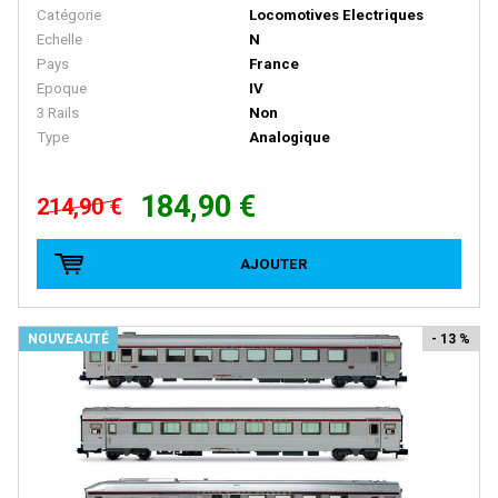
BACHMANN
Catégorie
Locomotives Electriques
Echelle
N
BALLAN
Pays
France
BASSETT LOWKE
Epoque
IV
3 Rails
Non
BEMO
Type
Analogique
BERLINPLAST
BEVBEL
184,90 €
214,90 €
BLMA
AJOUTER
BLUFORD SHOPS
B MODELS
NOUVEAUTÉ
- 13 %
BOS-MODELS
BOWSER
BRAMOS
BRANCHLINE TRAINS