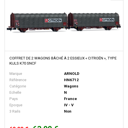
D+R MODELLBAHN
DACKER
DAPOL
DECAPOD
DEKAS
DELUXE
COFFRET DE 2 WAGONS BÂCHÉ À 2 ESSIEUX « CITROËN », TYPE
KIJLS K70 SNCF
DE MASSINI
Marque
ARNOLD
DIECAST MODEL
Référence
HN6712
Disque Rouge
Catégorie
Wagons
Echelle
N
DM TOYS
Pays
France
Epoque
IV - V
DOLISCHO
3 Rails
Non
DRAGON
DYNAM