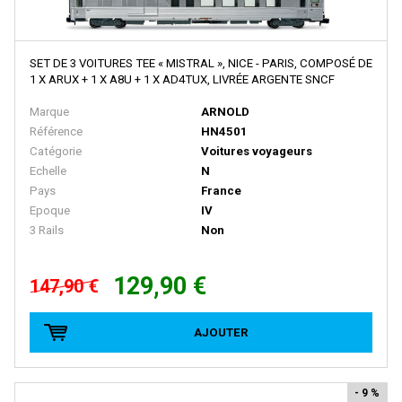
BRAWA
Brekina
BROADWAY LIMITED IMPORT
SET DE 3 VOITURES TEE « MISTRAL », NICE - PARIS, COMPOSÉ DE
1 X ARUX + 1 X A8U + 1 X AD4TUX, LIVRÉE ARGENTE SNCF
BUB
Marque
ARNOLD
Busch
Référence
HN4501
Catégorie
Voitures voyageurs
Cararama
Echelle
N
Carmina
Pays
France
Epoque
IV
Carpena
3 Rails
Non
CHREZO
CLAREL
129,90 €
147,90 €
Classic Metal Works
AJOUTER
COLINTER PRODUCTION
COLLE 21
- 9 %
CON-COR