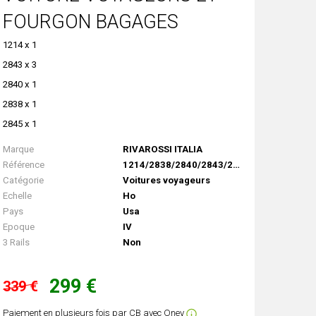
FOURGON BAGAGES
1214 x 1
2843 x 3
2840 x 1
2838 x 1
2845 x 1
Marque
RIVAROSSI ITALIA
Référence
1214/2838/2840/2843/2845
Catégorie
Voitures voyageurs
Echelle
Ho
Pays
Usa
Epoque
IV
3 Rails
Non
299 €
339 €
Paiement en plusieurs fois par CB avec Oney