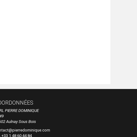
OORDONNÉES
RL PIERRE DOMINIQUE
49
602 Aulnay Sous Bois
ntact@pierredominique.com
. +33 1 48 60 44 84