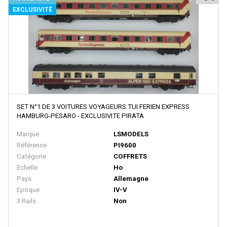
BACHMANN
EXCLUSIVITÉ
BALLAN
BASSETT LOWKE
BEMO
BERLINPLAST
BEVBEL
BLMA
SET N°1 DE 3 VOITURES VOYAGEURS TUI FERIEN EXPRESS
HAMBURG-PESARO - EXCLUSIVITE PIRATA
BLUFORD SHOPS
Marque
LSMODELS
B MODELS
Référence
PI9600
Catégorie
COFFRETS
BOS-MODELS
Echelle
Ho
BOWSER
Pays
Allemagne
Epoque
IV-V
BRAMOS
3 Rails
Non
BRANCHLINE TRAINS