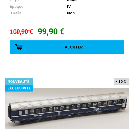
FRATESCHI
Epoque
IV
3 Rails
Non
FULGUREX
GABOR
99,90 €
109,90 €
GEGE
GENESIS
AJOUTER
GILLKIT
GRAHAM FARISH
GRIP ZECHIN
NOUVEAUTÉ
- 10 %
GUTZOLD
EXCLUSIVITÉ
HAG
HATTONS
HAXO MODELE
HEINZL