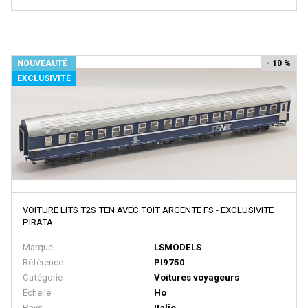
EURO MODELL
EXACTRAIL
EXACT TRAIN
NOUVEAUTÉ
- 10 %
EXCLUSIVITÉ
Faller
FB SYSTEMS
Ferfyx
FERRO TRAIN
FISCHER
FLEISCHMANN
VOITURE LITS T2S TEN AVEC TOIT ARGENTE FS - EXCLUSIVITE
FOX VALLEY MODELS
PIRATA
FR
Marque
LSMODELS
Référence
PI9750
FRADIS - Marque Disparue, Finition Années 70
Catégorie
Voitures voyageurs
FRANCE TRAINS - Marque Disparue
Echelle
Ho
Pays
Italie