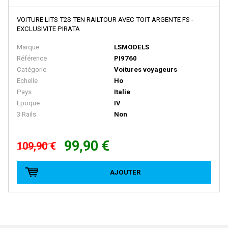
HEKI
Heljan
VOITURE LITS T2S TEN RAILTOUR AVEC TOIT ARGENTE FS -
EXCLUSIVITE PIRATA
HERIS
Marque
LSMODELS
Herkat
Référence
PI9760
Catégorie
Voitures voyageurs
Hermann
Echelle
Ho
Herpa
Pays
Italie
Epoque
IV
Herpa Exclusive
3 Rails
Non
Herpa Minitanks
HOBBY66
99,90 €
109,90 €
HOBBYTRAIN
AJOUTER
HOCHSTRASSER
HOLLAND RAIL
HORNBY
HORNBY-ACHO