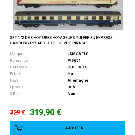
E.T.S
EFE RAIL
EFSI
EKO
SET N°2 DE 3 VOITURES VOYAGEURS TUI FERIEN EXPRESS
HAMBURG-PESARO - EXCLUSIVITE PIRATA
ELEC-TRAINS INTERNATIONAL
Marque
LSMODELS
Elec-Trains International- MMRG
Référence
PI9601
Catégorie
COFFRETS
ELECTROTREN
Echelle
Ho
EPM
Pays
Allemagne
Epoque
IV-V
Epoche
3 Rails
Non
ERIAM
ESCI
319,90 €
329 €
ESU
AJOUTER
EURO-SCALE