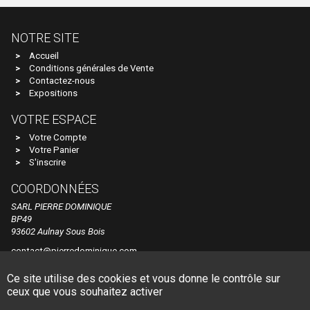
HUET
NOTRE SITE
I.M.U
Accueil
Conditions générales de Vente
IBERTREN
Contactez-nous
IGRA
Expositions
IHC
VOTRE ESPACE
Votre Compte
IMC MODELS
Votre Panier
S'inscrire
INTERFER
COORDONNÉES
INTERMOUNTAIN
SARL PIERRE DOMINIQUE
ITALERI
BP49
93602 Aulnay Sous Bois
JAERGERNDORFER
contact@pierredominique.com
JALOPHI
Tel. +33 1 48 60 44 84
Ce site utilise des cookies et vous donne le contrôle sur
JCR
© Pierre Dominique
Made by Dune Gestion
ceux que vous souhaitez activer
JECO AB