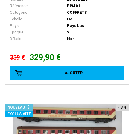
Référence
PI9401
D+R MODELLBAHN
Catégorie
COFFRETS
DACKER
Echelle
Ho
Pays
Pays bas
DAPOL
Epoque
V
3 Rails
Non
DECAPOD
DEKAS
329,90 €
339 €
DELUXE
DE MASSINI
AJOUTER
DIECAST MODEL
Disque Rouge
DM TOYS
NOUVEAUTÉ
- 3 %
DOLISCHO
EXCLUSIVITÉ
DRAGON
DYNAM