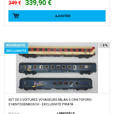
BRAWA
339,90 €
349 €
Brekina
AJOUTER
BROADWAY LIMITED IMPORT
BUB
Busch
Cararama
NOUVEAUTÉ
- 3 %
EXCLUSIVITÉ
Carmina
Carpena
CHREZO
CLAREL
Classic Metal Works
COLINTER PRODUCTION
SET DE 3 VOITURES VOYAGEURS MILAN S.CRISTOFORO-
COLLE 21
S'HENTOGENBOSCH - EXCLUSIVITE PIRATA
CON-COR
Marque
LSMODELS